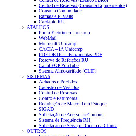
Central de Reservas (Consulta Equipamentos)
Consulta Comunidade
Ramais e E-Mails
Cardápio RU
ATALHOS
Ponto Eletrônico Unicamp
WebMail
Microsoft Unicamp
CACIA – IA Unicamp
PDF DETIC – Ferramentas PDF
Reserva de Refeições RU
Canal FOP YouTube
Sistema Almoxarifado (CLIF)
SISTEMAS
Achados e Perdidos
Cadastro de Veículos
Central de Reservas
Controle Patrimonial
Requisição de Material em Estoque
SIGAD
Solicitação de Acesso ao Campus
Sistema de Frequência RH
Solicitação de Serviço Oficina da Clínica
OUTROS