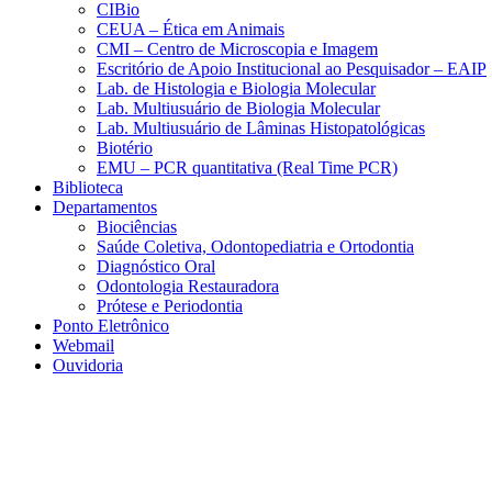
CIBio
CEUA – Ética em Animais
CMI – Centro de Microscopia e Imagem
Escritório de Apoio Institucional ao Pesquisador – EAIP
Lab. de Histologia e Biologia Molecular
Lab. Multiusuário de Biologia Molecular
Lab. Multiusuário de Lâminas Histopatológicas
Biotério
EMU – PCR quantitativa (Real Time PCR)
Biblioteca
Departamentos
Biociências
Saúde Coletiva, Odontopediatria e Ortodontia
Diagnóstico Oral
Odontologia Restauradora
Prótese e Periodontia
Ponto Eletrônico
Webmail
Ouvidoria
Aumentar fonte