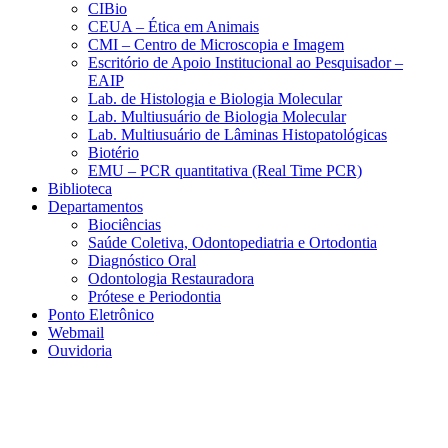
CIBio
CEUA – Ética em Animais
CMI – Centro de Microscopia e Imagem
Escritório de Apoio Institucional ao Pesquisador –
EAIP
Lab. de Histologia e Biologia Molecular
Lab. Multiusuário de Biologia Molecular
Lab. Multiusuário de Lâminas Histopatológicas
Biotério
EMU – PCR quantitativa (Real Time PCR)
Biblioteca
Departamentos
Biociências
Saúde Coletiva, Odontopediatria e Ortodontia
Diagnóstico Oral
Odontologia Restauradora
Prótese e Periodontia
Ponto Eletrônico
Webmail
Ouvidoria
Aumentar fonte