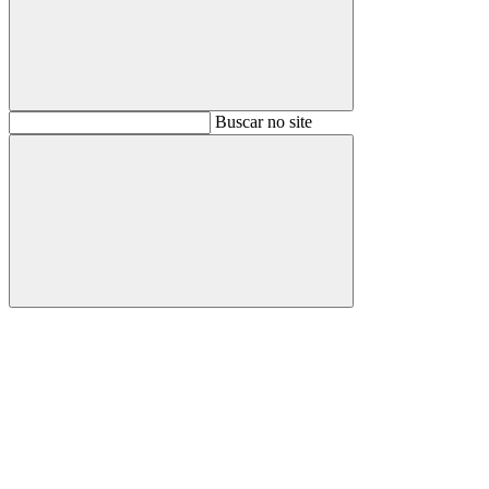
Buscar
Buscar no site
Buscar
Aumentar fonte
Diminuir fonte