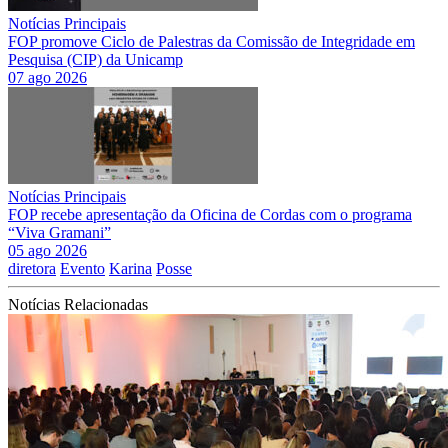
Notícias Principais
FOP promove Ciclo de Palestras da Comissão de Integridade em
Pesquisa (CIP) da Unicamp
07 ago 2026
Notícias Principais
FOP recebe apresentação da Oficina de Cordas com o programa
“Viva Gramani”
05 ago 2026
diretora
Evento
Karina
Posse
Notícias Relacionadas