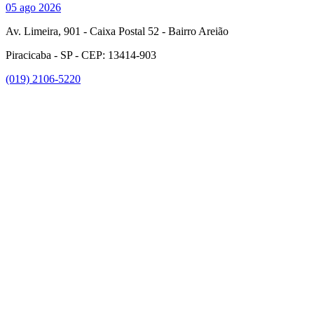
05 ago 2026
Av. Limeira, 901 - Caixa Postal 52 - Bairro Areião
Piracicaba - SP - CEP: 13414-903
(019) 2106-5220
Link para o Facebook
Link para o Instagram
Link para o Youtube