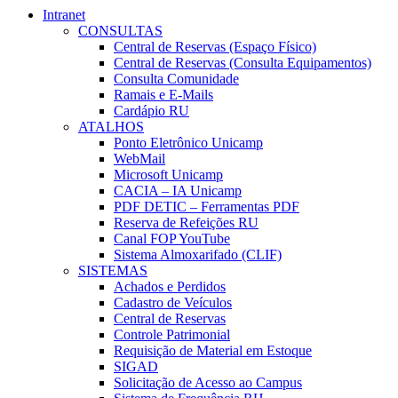
Intranet
CONSULTAS
Central de Reservas (Espaço Físico)
Central de Reservas (Consulta Equipamentos)
Consulta Comunidade
Ramais e E-Mails
Cardápio RU
ATALHOS
Ponto Eletrônico Unicamp
WebMail
Microsoft Unicamp
CACIA – IA Unicamp
PDF DETIC – Ferramentas PDF
Reserva de Refeições RU
Canal FOP YouTube
Sistema Almoxarifado (CLIF)
SISTEMAS
Achados e Perdidos
Cadastro de Veículos
Central de Reservas
Controle Patrimonial
Requisição de Material em Estoque
SIGAD
Solicitação de Acesso ao Campus