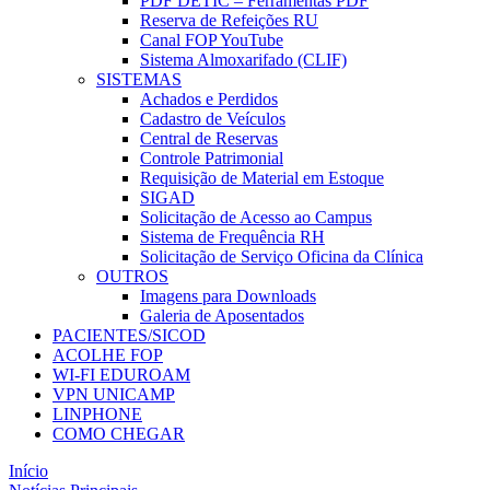
PDF DETIC – Ferramentas PDF
Reserva de Refeições RU
Canal FOP YouTube
Sistema Almoxarifado (CLIF)
SISTEMAS
Achados e Perdidos
Cadastro de Veículos
Central de Reservas
Controle Patrimonial
Requisição de Material em Estoque
SIGAD
Solicitação de Acesso ao Campus
Sistema de Frequência RH
Solicitação de Serviço Oficina da Clínica
OUTROS
Imagens para Downloads
Galeria de Aposentados
PACIENTES/SICOD
ACOLHE FOP
WI-FI EDUROAM
VPN UNICAMP
LINPHONE
COMO CHEGAR
Início