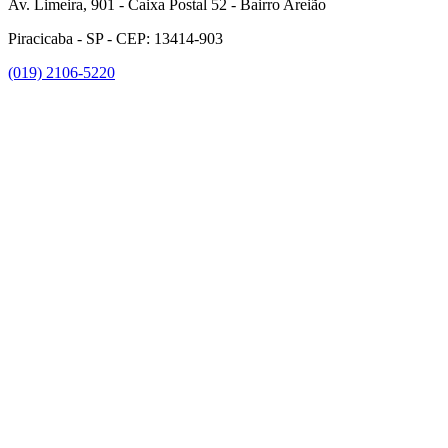
Av. Limeira, 901 - Caixa Postal 52 - Bairro Areião
Piracicaba - SP - CEP: 13414-903
(019) 2106-5220
Link para o Facebook
Link para o Instagram
Link para o Youtube