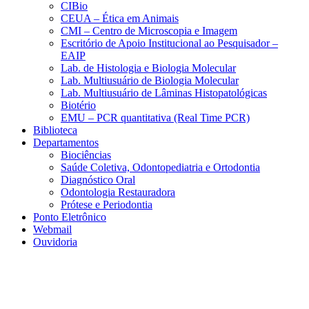
CIBio
CEUA – Ética em Animais
CMI – Centro de Microscopia e Imagem
Escritório de Apoio Institucional ao Pesquisador –
EAIP
Lab. de Histologia e Biologia Molecular
Lab. Multiusuário de Biologia Molecular
Lab. Multiusuário de Lâminas Histopatológicas
Biotério
EMU – PCR quantitativa (Real Time PCR)
Biblioteca
Departamentos
Biociências
Saúde Coletiva, Odontopediatria e Ortodontia
Diagnóstico Oral
Odontologia Restauradora
Prótese e Periodontia
Ponto Eletrônico
Webmail
Ouvidoria
Aumentar fonte