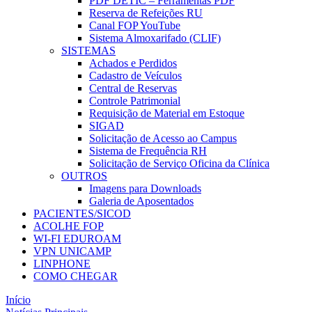
PDF DETIC – Ferramentas PDF
Reserva de Refeições RU
Canal FOP YouTube
Sistema Almoxarifado (CLIF)
SISTEMAS
Achados e Perdidos
Cadastro de Veículos
Central de Reservas
Controle Patrimonial
Requisição de Material em Estoque
SIGAD
Solicitação de Acesso ao Campus
Sistema de Frequência RH
Solicitação de Serviço Oficina da Clínica
OUTROS
Imagens para Downloads
Galeria de Aposentados
PACIENTES/SICOD
ACOLHE FOP
WI-FI EDUROAM
VPN UNICAMP
LINPHONE
COMO CHEGAR
Início