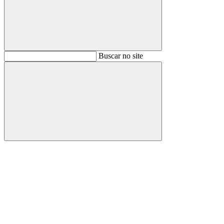
Buscar
Buscar no site
Buscar
Aumentar fonte
Diminuir fonte