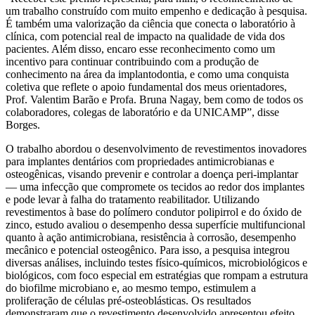
um trabalho construído com muito empenho e dedicação à pesquisa.
É também uma valorização da ciência que conecta o laboratório à
clínica, com potencial real de impacto na qualidade de vida dos
pacientes. Além disso, encaro esse reconhecimento como um
incentivo para continuar contribuindo com a produção de
conhecimento na área da implantodontia, e como uma conquista
coletiva que reflete o apoio fundamental dos meus orientadores,
Prof. Valentim Barão e Profa. Bruna Nagay, bem como de todos os
colaboradores, colegas de laboratório e da UNICAMP”, disse
Borges.
O trabalho abordou o desenvolvimento de revestimentos inovadores
para implantes dentários com propriedades antimicrobianas e
osteogênicas, visando prevenir e controlar a doença peri-implantar
— uma infecção que compromete os tecidos ao redor dos implantes
e pode levar à falha do tratamento reabilitador. Utilizando
revestimentos à base do polímero condutor polipirrol e do óxido de
zinco, estudo avaliou o desempenho dessa superfície multifuncional
quanto à ação antimicrobiana, resistência à corrosão, desempenho
mecânico e potencial osteogênico. Para isso, a pesquisa integrou
diversas análises, incluindo testes físico-químicos, microbiológicos e
biológicos, com foco especial em estratégias que rompam a estrutura
do biofilme microbiano e, ao mesmo tempo, estimulem a
proliferação de células pré-osteoblásticas. Os resultados
demonstraram que o revestimento desenvolvido apresentou efeito