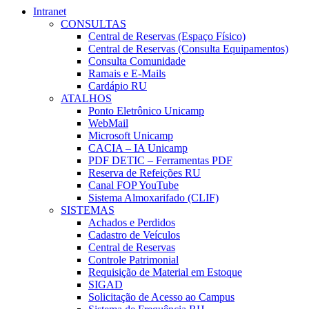
Intranet
CONSULTAS
Central de Reservas (Espaço Físico)
Central de Reservas (Consulta Equipamentos)
Consulta Comunidade
Ramais e E-Mails
Cardápio RU
ATALHOS
Ponto Eletrônico Unicamp
WebMail
Microsoft Unicamp
CACIA – IA Unicamp
PDF DETIC – Ferramentas PDF
Reserva de Refeições RU
Canal FOP YouTube
Sistema Almoxarifado (CLIF)
SISTEMAS
Achados e Perdidos
Cadastro de Veículos
Central de Reservas
Controle Patrimonial
Requisição de Material em Estoque
SIGAD
Solicitação de Acesso ao Campus