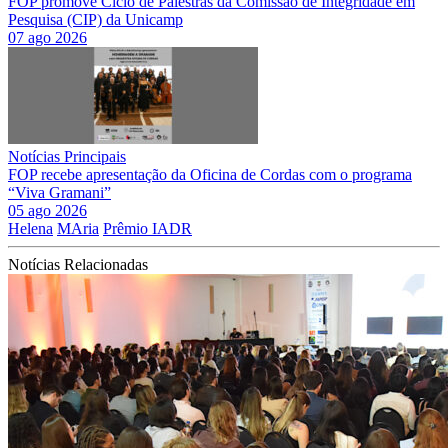
FOP promove Ciclo de Palestras da Comissão de Integridade em
Pesquisa (CIP) da Unicamp
07 ago 2026
Notícias Principais
FOP recebe apresentação da Oficina de Cordas com o programa
“Viva Gramani”
05 ago 2026
Helena
MAria
Prêmio IADR
Notícias Relacionadas