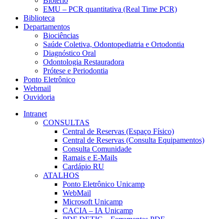
Biotério
EMU – PCR quantitativa (Real Time PCR)
Biblioteca
Departamentos
Biociências
Saúde Coletiva, Odontopediatria e Ortodontia
Diagnóstico Oral
Odontologia Restauradora
Prótese e Periodontia
Ponto Eletrônico
Webmail
Ouvidoria
Intranet
CONSULTAS
Central de Reservas (Espaço Físico)
Central de Reservas (Consulta Equipamentos)
Consulta Comunidade
Ramais e E-Mails
Cardápio RU
ATALHOS
Ponto Eletrônico Unicamp
WebMail
Microsoft Unicamp
CACIA – IA Unicamp