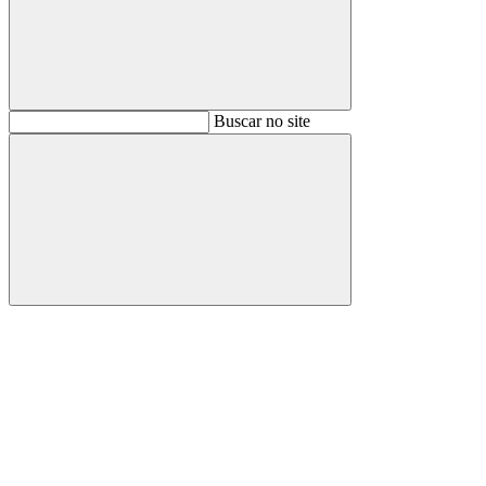
Buscar
Buscar no site
Buscar
Aumentar fonte
Diminuir fonte