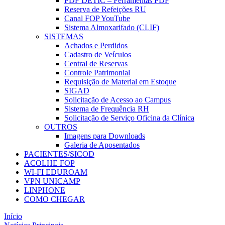
PDF DETIC – Ferramentas PDF
Reserva de Refeições RU
Canal FOP YouTube
Sistema Almoxarifado (CLIF)
SISTEMAS
Achados e Perdidos
Cadastro de Veículos
Central de Reservas
Controle Patrimonial
Requisição de Material em Estoque
SIGAD
Solicitação de Acesso ao Campus
Sistema de Frequência RH
Solicitação de Serviço Oficina da Clínica
OUTROS
Imagens para Downloads
Galeria de Aposentados
PACIENTES/SICOD
ACOLHE FOP
WI-FI EDUROAM
VPN UNICAMP
LINPHONE
COMO CHEGAR
Início