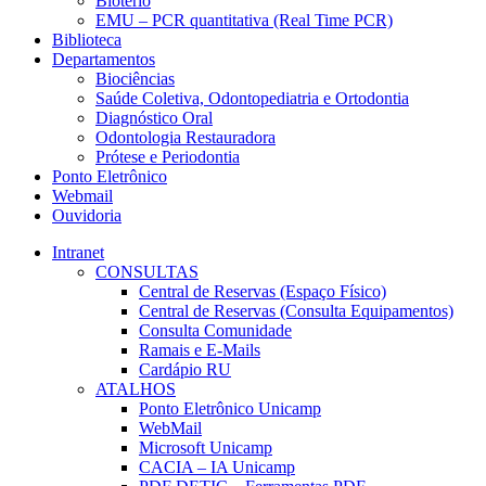
Biotério
EMU – PCR quantitativa (Real Time PCR)
Biblioteca
Departamentos
Biociências
Saúde Coletiva, Odontopediatria e Ortodontia
Diagnóstico Oral
Odontologia Restauradora
Prótese e Periodontia
Ponto Eletrônico
Webmail
Ouvidoria
Intranet
CONSULTAS
Central de Reservas (Espaço Físico)
Central de Reservas (Consulta Equipamentos)
Consulta Comunidade
Ramais e E-Mails
Cardápio RU
ATALHOS
Ponto Eletrônico Unicamp
WebMail
Microsoft Unicamp
CACIA – IA Unicamp