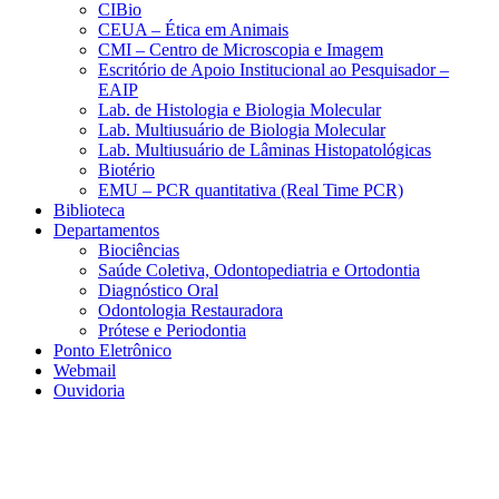
CIBio
CEUA – Ética em Animais
CMI – Centro de Microscopia e Imagem
Escritório de Apoio Institucional ao Pesquisador –
EAIP
Lab. de Histologia e Biologia Molecular
Lab. Multiusuário de Biologia Molecular
Lab. Multiusuário de Lâminas Histopatológicas
Biotério
EMU – PCR quantitativa (Real Time PCR)
Biblioteca
Departamentos
Biociências
Saúde Coletiva, Odontopediatria e Ortodontia
Diagnóstico Oral
Odontologia Restauradora
Prótese e Periodontia
Ponto Eletrônico
Webmail
Ouvidoria
Aumentar fonte