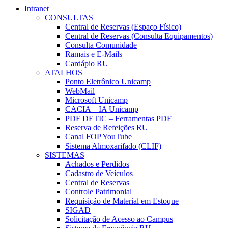
Intranet
CONSULTAS
Central de Reservas (Espaço Físico)
Central de Reservas (Consulta Equipamentos)
Consulta Comunidade
Ramais e E-Mails
Cardápio RU
ATALHOS
Ponto Eletrônico Unicamp
WebMail
Microsoft Unicamp
CACIA – IA Unicamp
PDF DETIC – Ferramentas PDF
Reserva de Refeições RU
Canal FOP YouTube
Sistema Almoxarifado (CLIF)
SISTEMAS
Achados e Perdidos
Cadastro de Veículos
Central de Reservas
Controle Patrimonial
Requisição de Material em Estoque
SIGAD
Solicitação de Acesso ao Campus