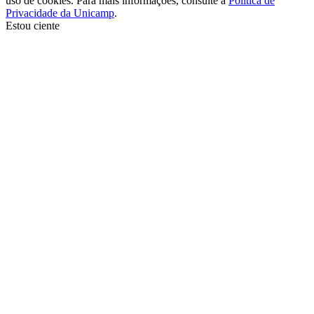
uso de cookies. Para mais informações, consulte a
Política de
Privacidade da Unicamp
.
Estou ciente
Ir para o topo