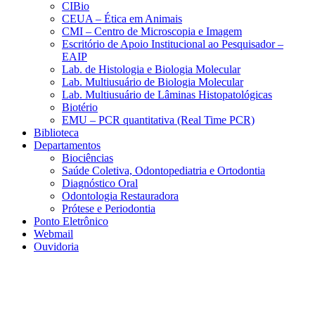
CIBio
CEUA – Ética em Animais
CMI – Centro de Microscopia e Imagem
Escritório de Apoio Institucional ao Pesquisador –
EAIP
Lab. de Histologia e Biologia Molecular
Lab. Multiusuário de Biologia Molecular
Lab. Multiusuário de Lâminas Histopatológicas
Biotério
EMU – PCR quantitativa (Real Time PCR)
Biblioteca
Departamentos
Biociências
Saúde Coletiva, Odontopediatria e Ortodontia
Diagnóstico Oral
Odontologia Restauradora
Prótese e Periodontia
Ponto Eletrônico
Webmail
Ouvidoria
Aumentar fonte