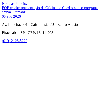
Notícias Principais
FOP recebe apresentação da Oficina de Cordas com o programa
“Viva Gramani”
05 ago 2026
Av. Limeira, 901 - Caixa Postal 52 - Bairro Areião
Piracicaba - SP - CEP: 13414-903
(019) 2106-5220
Link para o Facebook
Link para o Instagram