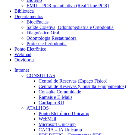
Biotério
EMU – PCR quantitativa (Real Time PCR)
Biblioteca
Departamentos
Biociências
Saúde Coletiva, Odontopediatria e Ortodontia
Diagnóstico Oral
Odontologia Restauradora
Prótese e Periodontia
Ponto Eletrônico
Webmail
Ouvidoria
Intranet
CONSULTAS
Central de Reservas (Espaço Físico)
Central de Reservas (Consulta Equipamentos)
Consulta Comunidade
Ramais e E-Mails
Cardápio RU
ATALHOS
Ponto Eletrônico Unicamp
WebMail
Microsoft Unicamp
CACIA – IA Unicamp