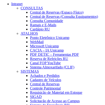
Intranet
CONSULTAS
Central de Reservas (Espaço Físico)
Central de Reservas (Consulta Equipamentos)
Consulta Comunidade
Ramais e E-Mails
Cardápio RU
ATALHOS
Ponto Eletrônico Unicamp
WebMail
Microsoft Unicamp
CACIA – IA Unicamp
PDF DETIC – Ferramentas PDF
Reserva de Refeições RU
Canal FOP YouTube
Sistema Almoxarifado (CLIF)
SISTEMAS
Achados e Perdidos
Cadastro de Veículos
Central de Reservas
Controle Patrimonial
Requisição de Material em Estoque
SIGAD
Solicitação de Acesso ao Campus