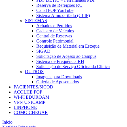
PDF DETIC – Ferramentas PDF
Reserva de Refeições RU
Canal FOP YouTube
Sistema Almoxarifado (CLIF)
SISTEMAS
Achados e Perdidos
Cadastro de Veículos
Central de Reservas
Controle Patrimonial
Requisição de Material em Estoque
SIGAD
Solicitação de Acesso ao Campus
Sistema de Frequência RH
Solicitação de Serviço Oficina da Clínica
OUTROS
Imagens para Downloads
Galeria de Aposentados
PACIENTES/SICOD
ACOLHE FOP
WI-FI EDUROAM
VPN UNICAMP
LINPHONE
COMO CHEGAR
Início