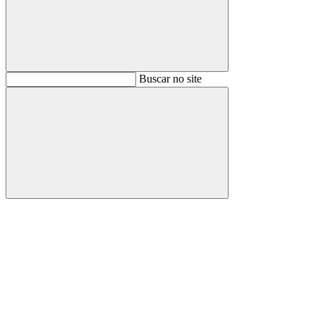
Buscar
Buscar no site
Buscar
Aumentar fonte
Diminuir fonte