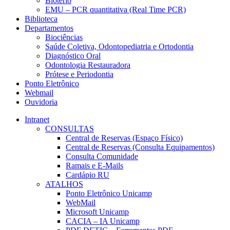
Biotério
EMU – PCR quantitativa (Real Time PCR)
Biblioteca
Departamentos
Biociências
Saúde Coletiva, Odontopediatria e Ortodontia
Diagnóstico Oral
Odontologia Restauradora
Prótese e Periodontia
Ponto Eletrônico
Webmail
Ouvidoria
Intranet
CONSULTAS
Central de Reservas (Espaço Físico)
Central de Reservas (Consulta Equipamentos)
Consulta Comunidade
Ramais e E-Mails
Cardápio RU
ATALHOS
Ponto Eletrônico Unicamp
WebMail
Microsoft Unicamp
CACIA – IA Unicamp