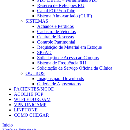
PDF DETIC – Ferramentas PDF
Reserva de Refeições RU
Canal FOP YouTube
Sistema Almoxarifado (CLIF)
SISTEMAS
Achados e Perdidos
Cadastro de Veículos
Central de Reservas
Controle Patrimonial
Requisição de Material em Estoque
SIGAD
Solicitação de Acesso ao Campus
Sistema de Frequência RH
Solicitação de Serviço Oficina da Clínica
OUTROS
Imagens para Downloads
Galeria de Aposentados
PACIENTES/SICOD
ACOLHE FOP
WI-FI EDUROAM
VPN UNICAMP
LINPHONE
COMO CHEGAR
Início