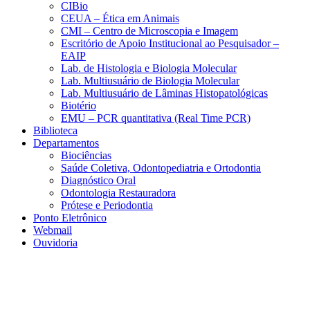
CIBio
CEUA – Ética em Animais
CMI – Centro de Microscopia e Imagem
Escritório de Apoio Institucional ao Pesquisador –
EAIP
Lab. de Histologia e Biologia Molecular
Lab. Multiusuário de Biologia Molecular
Lab. Multiusuário de Lâminas Histopatológicas
Biotério
EMU – PCR quantitativa (Real Time PCR)
Biblioteca
Departamentos
Biociências
Saúde Coletiva, Odontopediatria e Ortodontia
Diagnóstico Oral
Odontologia Restauradora
Prótese e Periodontia
Ponto Eletrônico
Webmail
Ouvidoria
Aumentar fonte