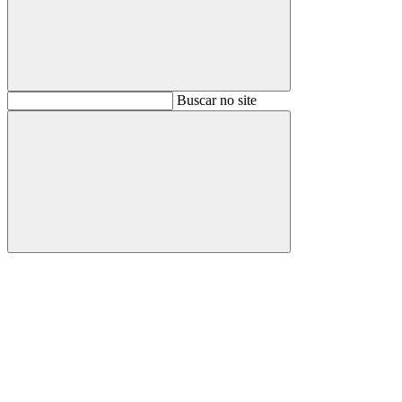
Buscar
Buscar no site
Buscar
Aumentar fonte
Diminuir fonte