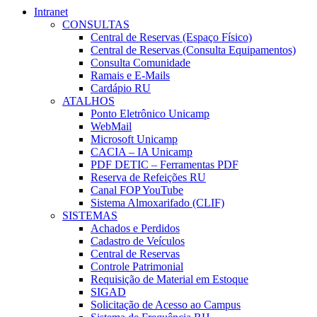
Intranet
CONSULTAS
Central de Reservas (Espaço Físico)
Central de Reservas (Consulta Equipamentos)
Consulta Comunidade
Ramais e E-Mails
Cardápio RU
ATALHOS
Ponto Eletrônico Unicamp
WebMail
Microsoft Unicamp
CACIA – IA Unicamp
PDF DETIC – Ferramentas PDF
Reserva de Refeições RU
Canal FOP YouTube
Sistema Almoxarifado (CLIF)
SISTEMAS
Achados e Perdidos
Cadastro de Veículos
Central de Reservas
Controle Patrimonial
Requisição de Material em Estoque
SIGAD
Solicitação de Acesso ao Campus