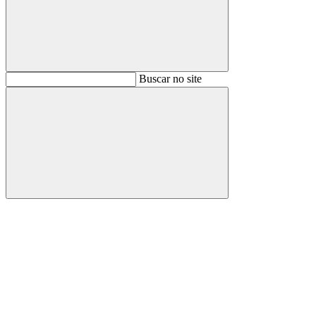
Buscar
Buscar no site
Buscar
Aumentar fonte
Diminuir fonte