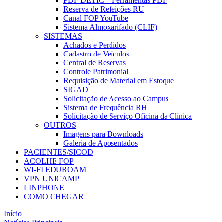
PDF DETIC – Ferramentas PDF
Reserva de Refeições RU
Canal FOP YouTube
Sistema Almoxarifado (CLIF)
SISTEMAS
Achados e Perdidos
Cadastro de Veículos
Central de Reservas
Controle Patrimonial
Requisição de Material em Estoque
SIGAD
Solicitação de Acesso ao Campus
Sistema de Frequência RH
Solicitação de Serviço Oficina da Clínica
OUTROS
Imagens para Downloads
Galeria de Aposentados
PACIENTES/SICOD
ACOLHE FOP
WI-FI EDUROAM
VPN UNICAMP
LINPHONE
COMO CHEGAR
Início