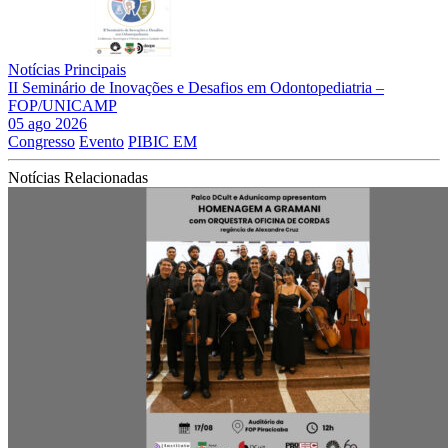
Notícias Principais
II Seminário de Inovações e Desafios em Odontopediatria –
FOP/UNICAMP
05 ago 2026
Congresso
Evento
PIBIC EM
Notícias Relacionadas