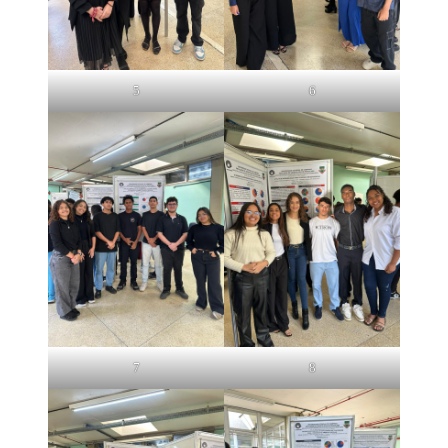
5
6
7
8