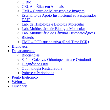
CIBio
CEUA – Ética em Animais
CMI – Centro de Microscopia e Imagem
Escritório de Apoio Institucional ao Pesquisador –
EAIP
Lab. de Histologia e Biologia Molecular
Lab. Multiusuário de Biologia Molecular
Lab. Multiusuário de Lâminas Histopatológicas
Biotério
EMU – PCR quantitativa (Real Time PCR)
Biblioteca
Departamentos
Biociências
Saúde Coletiva, Odontopediatria e Ortodontia
Diagnóstico Oral
Odontologia Restauradora
Prótese e Periodontia
Ponto Eletrônico
Webmail
Ouvidoria
Aumentar fonte