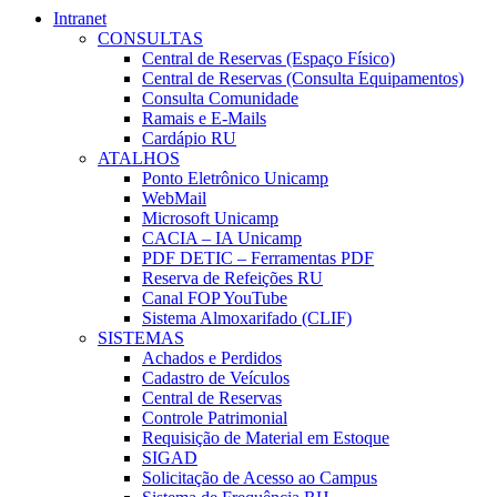
Intranet
CONSULTAS
Central de Reservas (Espaço Físico)
Central de Reservas (Consulta Equipamentos)
Consulta Comunidade
Ramais e E-Mails
Cardápio RU
ATALHOS
Ponto Eletrônico Unicamp
WebMail
Microsoft Unicamp
CACIA – IA Unicamp
PDF DETIC – Ferramentas PDF
Reserva de Refeições RU
Canal FOP YouTube
Sistema Almoxarifado (CLIF)
SISTEMAS
Achados e Perdidos
Cadastro de Veículos
Central de Reservas
Controle Patrimonial
Requisição de Material em Estoque
SIGAD
Solicitação de Acesso ao Campus