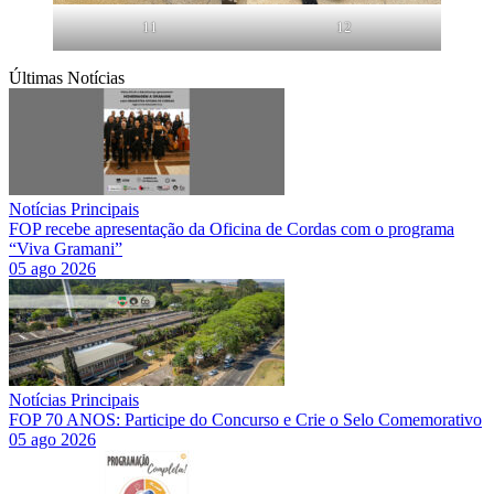
11
12
Últimas Notícias
Notícias Principais
FOP recebe apresentação da Oficina de Cordas com o programa
“Viva Gramani”
05 ago 2026
Notícias Principais
FOP 70 ANOS: Participe do Concurso e Crie o Selo Comemorativo
05 ago 2026