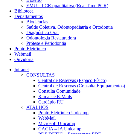
Biotério
EMU – PCR quantitativa (Real Time PCR)
Biblioteca
Departamentos
Biociências
Saúde Coletiva, Odontopediatria e Ortodontia
Diagnóstico Oral
Odontologia Restauradora
Prótese e Periodontia
Ponto Eletrônico
Webmail
Ouvidoria
Intranet
CONSULTAS
Central de Reservas (Espaço Físico)
Central de Reservas (Consulta Equipamentos)
Consulta Comunidade
Ramais e E-Mails
Cardápio RU
ATALHOS
Ponto Eletrônico Unicamp
WebMail
Microsoft Unicamp
CACIA – IA Unicamp