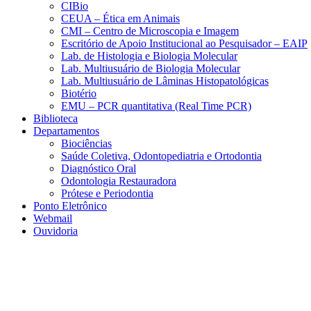
CIBio
CEUA – Ética em Animais
CMI – Centro de Microscopia e Imagem
Escritório de Apoio Institucional ao Pesquisador – EAIP
Lab. de Histologia e Biologia Molecular
Lab. Multiusuário de Biologia Molecular
Lab. Multiusuário de Lâminas Histopatológicas
Biotério
EMU – PCR quantitativa (Real Time PCR)
Biblioteca
Departamentos
Biociências
Saúde Coletiva, Odontopediatria e Ortodontia
Diagnóstico Oral
Odontologia Restauradora
Prótese e Periodontia
Ponto Eletrônico
Webmail
Ouvidoria
Aumentar fonte