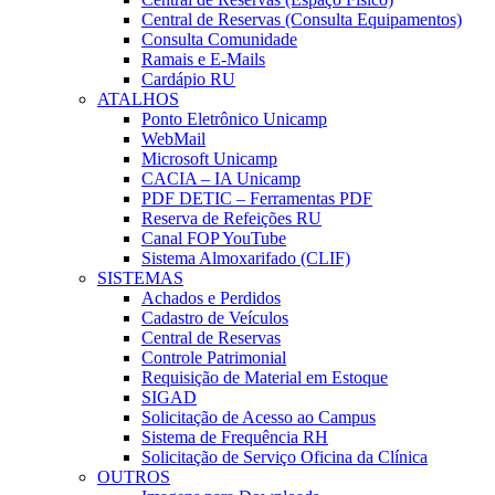
Central de Reservas (Consulta Equipamentos)
Consulta Comunidade
Ramais e E-Mails
Cardápio RU
ATALHOS
Ponto Eletrônico Unicamp
WebMail
Microsoft Unicamp
CACIA – IA Unicamp
PDF DETIC – Ferramentas PDF
Reserva de Refeições RU
Canal FOP YouTube
Sistema Almoxarifado (CLIF)
SISTEMAS
Achados e Perdidos
Cadastro de Veículos
Central de Reservas
Controle Patrimonial
Requisição de Material em Estoque
SIGAD
Solicitação de Acesso ao Campus
Sistema de Frequência RH
Solicitação de Serviço Oficina da Clínica
OUTROS