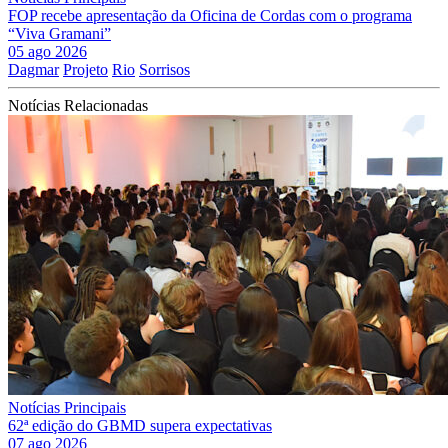
FOP recebe apresentação da Oficina de Cordas com o programa
“Viva Gramani”
05 ago 2026
Dagmar
Projeto
Rio
Sorrisos
Notícias Relacionadas
Notícias Principais
62ª edição do GBMD supera expectativas
07 ago 2026