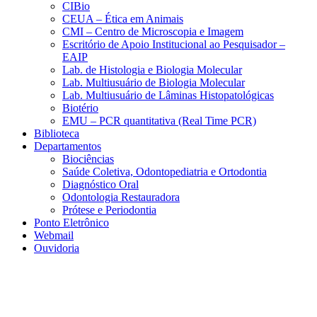
CIBio
CEUA – Ética em Animais
CMI – Centro de Microscopia e Imagem
Escritório de Apoio Institucional ao Pesquisador –
EAIP
Lab. de Histologia e Biologia Molecular
Lab. Multiusuário de Biologia Molecular
Lab. Multiusuário de Lâminas Histopatológicas
Biotério
EMU – PCR quantitativa (Real Time PCR)
Biblioteca
Departamentos
Biociências
Saúde Coletiva, Odontopediatria e Ortodontia
Diagnóstico Oral
Odontologia Restauradora
Prótese e Periodontia
Ponto Eletrônico
Webmail
Ouvidoria
Aumentar fonte