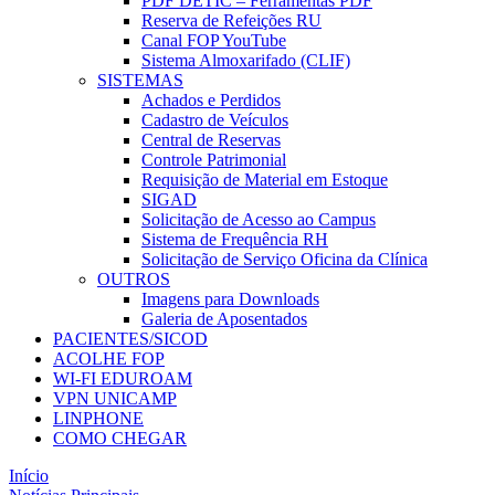
PDF DETIC – Ferramentas PDF
Reserva de Refeições RU
Canal FOP YouTube
Sistema Almoxarifado (CLIF)
SISTEMAS
Achados e Perdidos
Cadastro de Veículos
Central de Reservas
Controle Patrimonial
Requisição de Material em Estoque
SIGAD
Solicitação de Acesso ao Campus
Sistema de Frequência RH
Solicitação de Serviço Oficina da Clínica
OUTROS
Imagens para Downloads
Galeria de Aposentados
PACIENTES/SICOD
ACOLHE FOP
WI-FI EDUROAM
VPN UNICAMP
LINPHONE
COMO CHEGAR
Início