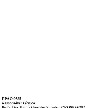
Link para o Instagram
Link para o Youtube
EPAO 9685
Responsável Técnico
Profa. Dra. Karina Gonzales Silverio -
CROSP
66202