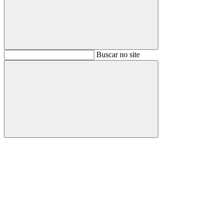
Buscar
Buscar no site
Buscar
Aumentar fonte
Diminuir fonte