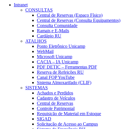
Intranet
CONSULTAS
Central de Reservas (Espaço Físico)
Central de Reservas (Consulta Equipamentos)
Consulta Comunidade
Ramais e E-Mails
Cardápio RU
ATALHOS
Ponto Eletrônico Unicamp
WebMail
Microsoft Unicamp
CACIA – IA Unicamp
PDF DETIC – Ferramentas PDF
Reserva de Refeições RU
Canal FOP YouTube
Sistema Almoxarifado (CLIF)
SISTEMAS
Achados e Perdidos
Cadastro de Veículos
Central de Reservas
Controle Patrimonial
Requisição de Material em Estoque
SIGAD
Solicitação de Acesso ao Campus