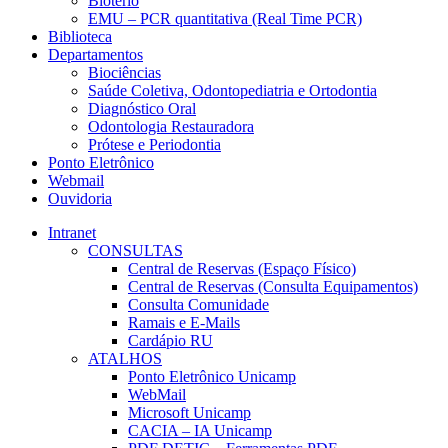
Biotério
EMU – PCR quantitativa (Real Time PCR)
Biblioteca
Departamentos
Biociências
Saúde Coletiva, Odontopediatria e Ortodontia
Diagnóstico Oral
Odontologia Restauradora
Prótese e Periodontia
Ponto Eletrônico
Webmail
Ouvidoria
Intranet
CONSULTAS
Central de Reservas (Espaço Físico)
Central de Reservas (Consulta Equipamentos)
Consulta Comunidade
Ramais e E-Mails
Cardápio RU
ATALHOS
Ponto Eletrônico Unicamp
WebMail
Microsoft Unicamp
CACIA – IA Unicamp