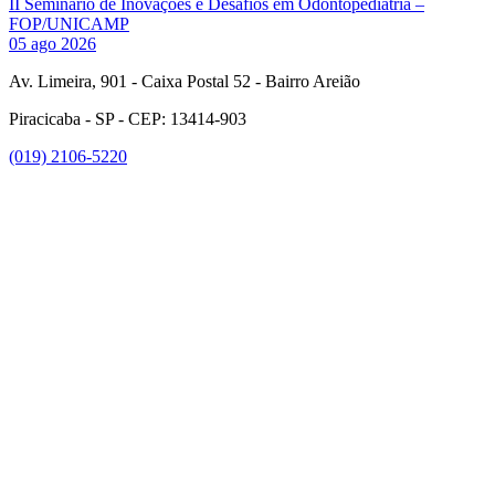
II Seminário de Inovações e Desafios em Odontopediatria –
FOP/UNICAMP
05 ago 2026
Av. Limeira, 901 - Caixa Postal 52 - Bairro Areião
Piracicaba - SP - CEP: 13414-903
(019) 2106-5220
Link para o Facebook
Link para o Instagram