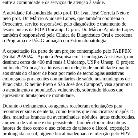
entre a comunidade e os serviços de atenção à saúde.
A atividade foi conduzida pelo prof. Dr. Ivan José Correia Neto e
pelo prof. Dr. Márcio Ajudarte Lopes, que também coordena o
Orocentro, serviço responsável pelo diagnóstico e tratamento de
lesões bucais da FOP-Unicamp. O prof. Dr. Márcio Ajudarte Lopes
também é responsável pela Clínica de Diagnóstico Oral e coordena
o Programa de Pós-Graduação em Estomatopatologia.
A capacitação faz parte de um projeto contemplado pelo FAEPEX
(Edital 29/2024 – Apoio à Pesquisa em Tecnologias Assistivas), que
destinou cerca de 400 mil reais à Unicamp, USP e Unesp. O projeto,
intitulado “Educação a idosos com redução de mobilidade quanto
aos sinais do câncer de boca por meio de tecnologias assistivas
empregadas por agentes comunitários de saúde nos municípios de
Piracicaba, Ribeirão Preto e São José dos Campos”, visa aprimorar
o atendimento a populações vulneráveis, sobretudo idosos que
apresentam limitações de mobilidade.
Durante o treinamento, os agentes receberam orientações para
reconhecer sinais de alerta, como feridas que não cicatrizam após 15
dias, manchas brancas ou avermelhadas, nódulos, áreas endurecidas,
aumento de volume e dor persistente. Também foram discutidos
fatores de risco como o uso crônico de tabaco e álcool, exposição
prolongada ao sol, higiene bucal inadequada e infecção pelo HPV.