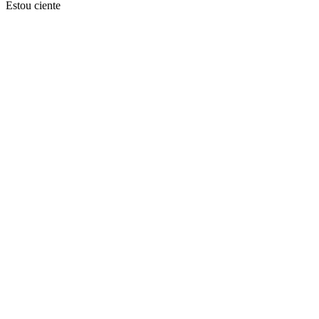
Estou ciente
Ir para o topo