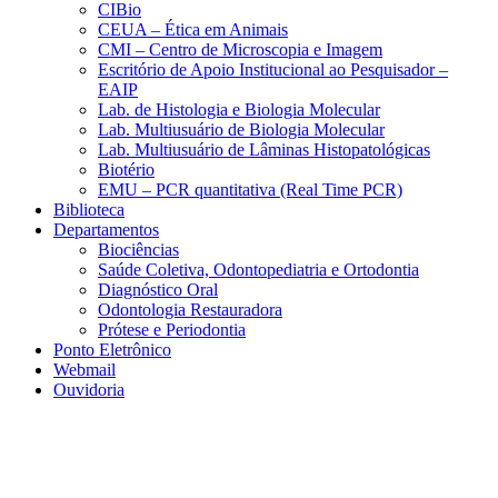
CIBio
CEUA – Ética em Animais
CMI – Centro de Microscopia e Imagem
Escritório de Apoio Institucional ao Pesquisador –
EAIP
Lab. de Histologia e Biologia Molecular
Lab. Multiusuário de Biologia Molecular
Lab. Multiusuário de Lâminas Histopatológicas
Biotério
EMU – PCR quantitativa (Real Time PCR)
Biblioteca
Departamentos
Biociências
Saúde Coletiva, Odontopediatria e Ortodontia
Diagnóstico Oral
Odontologia Restauradora
Prótese e Periodontia
Ponto Eletrônico
Webmail
Ouvidoria
Aumentar fonte