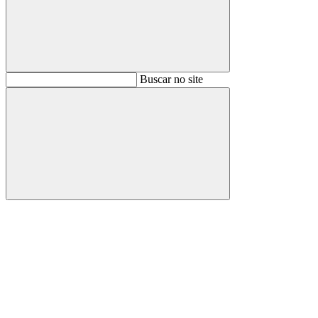
Buscar
Buscar no site
Buscar
Aumentar fonte
Diminuir fonte