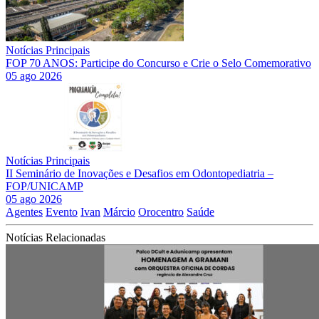
Notícias Principais
FOP 70 ANOS: Participe do Concurso e Crie o Selo Comemorativo
05 ago 2026
Notícias Principais
II Seminário de Inovações e Desafios em Odontopediatria –
FOP/UNICAMP
05 ago 2026
Agentes
Evento
Ivan
Márcio
Orocentro
Saúde
Notícias Relacionadas