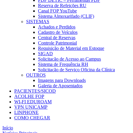
PDF DETIC – Ferramentas PDF
Reserva de Refeições RU
Canal FOP YouTube
Sistema Almoxarifado (CLIF)
SISTEMAS
Achados e Perdidos
Cadastro de Veículos
Central de Reservas
Controle Patrimonial
Requisição de Material em Estoque
SIGAD
Solicitação de Acesso ao Campus
Sistema de Frequência RH
Solicitação de Serviço Oficina da Clínica
OUTROS
Imagens para Downloads
Galeria de Aposentados
PACIENTES/SICOD
ACOLHE FOP
WI-FI EDUROAM
VPN UNICAMP
LINPHONE
COMO CHEGAR
Início