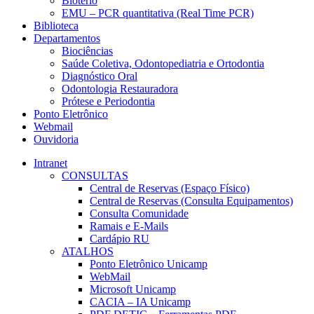
Biotério
EMU – PCR quantitativa (Real Time PCR)
Biblioteca
Departamentos
Biociências
Saúde Coletiva, Odontopediatria e Ortodontia
Diagnóstico Oral
Odontologia Restauradora
Prótese e Periodontia
Ponto Eletrônico
Webmail
Ouvidoria
Intranet
CONSULTAS
Central de Reservas (Espaço Físico)
Central de Reservas (Consulta Equipamentos)
Consulta Comunidade
Ramais e E-Mails
Cardápio RU
ATALHOS
Ponto Eletrônico Unicamp
WebMail
Microsoft Unicamp
CACIA – IA Unicamp