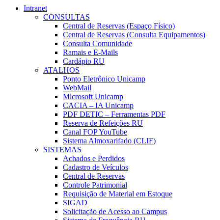
Intranet
CONSULTAS
Central de Reservas (Espaço Físico)
Central de Reservas (Consulta Equipamentos)
Consulta Comunidade
Ramais e E-Mails
Cardápio RU
ATALHOS
Ponto Eletrônico Unicamp
WebMail
Microsoft Unicamp
CACIA – IA Unicamp
PDF DETIC – Ferramentas PDF
Reserva de Refeições RU
Canal FOP YouTube
Sistema Almoxarifado (CLIF)
SISTEMAS
Achados e Perdidos
Cadastro de Veículos
Central de Reservas
Controle Patrimonial
Requisição de Material em Estoque
SIGAD
Solicitação de Acesso ao Campus