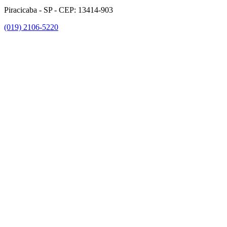
Piracicaba - SP - CEP: 13414-903
(019) 2106-5220
Link para o Facebook
Link para o Instagram
Link para o Youtube