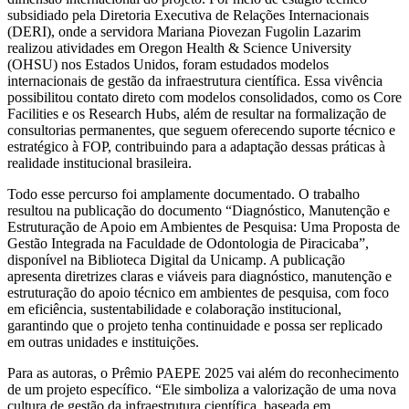
subsidiado pela Diretoria Executiva de Relações Internacionais
(DERI), onde a servidora Mariana Piovezan Fugolin Lazarim
realizou atividades em Oregon Health & Science University
(OHSU) nos Estados Unidos, foram estudados modelos
internacionais de gestão da infraestrutura científica. Essa vivência
possibilitou contato direto com modelos consolidados, como os Core
Facilities e os Research Hubs, além de resultar na formalização de
consultorias permanentes, que seguem oferecendo suporte técnico e
estratégico à FOP, contribuindo para a adaptação dessas práticas à
realidade institucional brasileira.
Todo esse percurso foi amplamente documentado. O trabalho
resultou na publicação do documento “Diagnóstico, Manutenção e
Estruturação de Apoio em Ambientes de Pesquisa: Uma Proposta de
Gestão Integrada na Faculdade de Odontologia de Piracicaba”,
disponível na Biblioteca Digital da Unicamp. A publicação
apresenta diretrizes claras e viáveis para diagnóstico, manutenção e
estruturação do apoio técnico em ambientes de pesquisa, com foco
em eficiência, sustentabilidade e colaboração institucional,
garantindo que o projeto tenha continuidade e possa ser replicado
em outras unidades e instituições.
Para as autoras, o Prêmio PAEPE 2025 vai além do reconhecimento
de um projeto específico. “Ele simboliza a valorização de uma nova
cultura de gestão da infraestrutura científica, baseada em