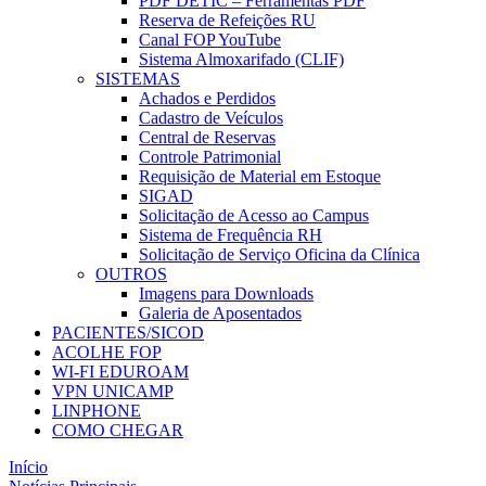
PDF DETIC – Ferramentas PDF
Reserva de Refeições RU
Canal FOP YouTube
Sistema Almoxarifado (CLIF)
SISTEMAS
Achados e Perdidos
Cadastro de Veículos
Central de Reservas
Controle Patrimonial
Requisição de Material em Estoque
SIGAD
Solicitação de Acesso ao Campus
Sistema de Frequência RH
Solicitação de Serviço Oficina da Clínica
OUTROS
Imagens para Downloads
Galeria de Aposentados
PACIENTES/SICOD
ACOLHE FOP
WI-FI EDUROAM
VPN UNICAMP
LINPHONE
COMO CHEGAR
Início