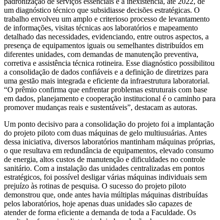
padronização de serviços essenciais e a inexistência, até 2022, de
um diagnóstico técnico que subsidiasse decisões estratégicas. O
trabalho envolveu um amplo e criterioso processo de levantamento
de informações, visitas técnicas aos laboratórios e mapeamento
detalhado das necessidades, evidenciando, entre outros aspectos, a
presença de equipamentos iguais ou semelhantes distribuídos em
diferentes unidades, com demandas de manutenção preventiva,
corretiva e assistência técnica rotineira. Esse diagnóstico possibilitou
a consolidação de dados confiáveis e a definição de diretrizes para
uma gestão mais integrada e eficiente da infraestrutura laboratorial.
“O prêmio confirma que enfrentar problemas estruturais com base
em dados, planejamento e cooperação institucional é o caminho para
promover mudanças reais e sustentáveis”, destacam as autoras.
Um ponto decisivo para a consolidação do projeto foi a implantação
do projeto piloto com duas máquinas de gelo multiusuárias. Antes
dessa iniciativa, diversos laboratórios mantinham máquinas próprias,
o que resultava em redundância de equipamentos, elevado consumo
de energia, altos custos de manutenção e dificuldades no controle
sanitário. Com a instalação das unidades centralizadas em pontos
estratégicos, foi possível desligar várias máquinas individuais sem
prejuízo às rotinas de pesquisa. O sucesso do projeto piloto
demonstrou que, onde antes havia múltiplas máquinas distribuídas
pelos laboratórios, hoje apenas duas unidades são capazes de
atender de forma eficiente a demanda de toda a Faculdade. Os