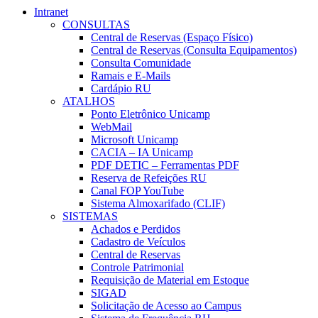
Intranet
CONSULTAS
Central de Reservas (Espaço Físico)
Central de Reservas (Consulta Equipamentos)
Consulta Comunidade
Ramais e E-Mails
Cardápio RU
ATALHOS
Ponto Eletrônico Unicamp
WebMail
Microsoft Unicamp
CACIA – IA Unicamp
PDF DETIC – Ferramentas PDF
Reserva de Refeições RU
Canal FOP YouTube
Sistema Almoxarifado (CLIF)
SISTEMAS
Achados e Perdidos
Cadastro de Veículos
Central de Reservas
Controle Patrimonial
Requisição de Material em Estoque
SIGAD
Solicitação de Acesso ao Campus