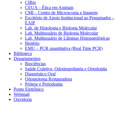
CIBio
CEUA – Ética em Animais
CMI – Centro de Microscopia e Imagem
Escritório de Apoio Institucional ao Pesquisador –
EAIP
Lab. de Histologia e Biologia Molecular
Lab. Multiusuário de Biologia Molecular
Lab. Multiusuário de Lâminas Histopatológicas
Biotério
EMU – PCR quantitativa (Real Time PCR)
Biblioteca
Departamentos
Biociências
Saúde Coletiva, Odontopediatria e Ortodontia
Diagnóstico Oral
Odontologia Restauradora
Prótese e Periodontia
Ponto Eletrônico
Webmail
Ouvidoria
Aumentar fonte