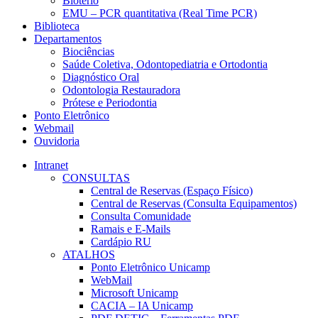
Biotério
EMU – PCR quantitativa (Real Time PCR)
Biblioteca
Departamentos
Biociências
Saúde Coletiva, Odontopediatria e Ortodontia
Diagnóstico Oral
Odontologia Restauradora
Prótese e Periodontia
Ponto Eletrônico
Webmail
Ouvidoria
Intranet
CONSULTAS
Central de Reservas (Espaço Físico)
Central de Reservas (Consulta Equipamentos)
Consulta Comunidade
Ramais e E-Mails
Cardápio RU
ATALHOS
Ponto Eletrônico Unicamp
WebMail
Microsoft Unicamp
CACIA – IA Unicamp