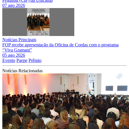
Pesquisa (CIP) da Unicamp
07 ago 2026
Notícias Principais
FOP recebe apresentação da Oficina de Cordas com o programa
“Viva Gramani”
05 ago 2026
Evento
Paepe
Prêmio
Notícias Relacionadas