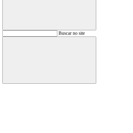
Buscar
Buscar no site
Buscar
Aumentar fonte
Diminuir fonte