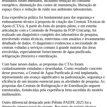
resultados foram imediatos, incluindo redução do consumo
energético, diminuição dos custos de manutenção, liberação de
espaço físico e redução de ruído nos ambientes laboratoriais.
Essa experiência prática foi fundamental para dar segurança e
embasamento técnico à proposta de criação das Centrais Técnicas de
Apoio (CTAs). A partir do êxito do projeto piloto, e em estreita
articulação com a Comissão de Pesquisa da FOP-Unicamp, foi
realizado um diagnóstico completo dos laboratórios de pesquisa,
envolvendo visitas técnicas, entrevistas com usuários e levantamento
detalhado de dados. O diagnóstico evidenciou a necessidade de
centrais voltadas a serviços comuns à grande maioria das áreas
envolvidas, especialmente fornecimento de água purificada,
refrigeração (freezers) e esterilização.
Com base nesses dados, as propostas das CTAs foram
cuidadosamente estudadas e desenhadas. Como resultado concreto
desse processo, a Central de Água Purificada já está implantada,
representando um avanço significativo na padronização, segurança e
eficiência de um insumo essencial para as atividades de pesquisa. As
propostas das Centrais de Refrigeração e de Esterilização seguem
estruturadas, fortalecidas pela experiência bem-sucedida do modelo
multiusuário.
Outro diferencial destacado pelo Prêmio PAEPE 2025 foi a
dimensão internacional do projeto. Por meio de estágio técnico