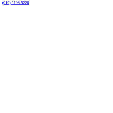
(019) 2106-5220
Link para o Facebook
Link para o Instagram
Link para o Youtube