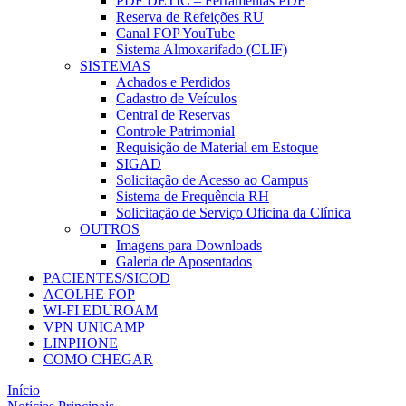
PDF DETIC – Ferramentas PDF
Reserva de Refeições RU
Canal FOP YouTube
Sistema Almoxarifado (CLIF)
SISTEMAS
Achados e Perdidos
Cadastro de Veículos
Central de Reservas
Controle Patrimonial
Requisição de Material em Estoque
SIGAD
Solicitação de Acesso ao Campus
Sistema de Frequência RH
Solicitação de Serviço Oficina da Clínica
OUTROS
Imagens para Downloads
Galeria de Aposentados
PACIENTES/SICOD
ACOLHE FOP
WI-FI EDUROAM
VPN UNICAMP
LINPHONE
COMO CHEGAR
Início