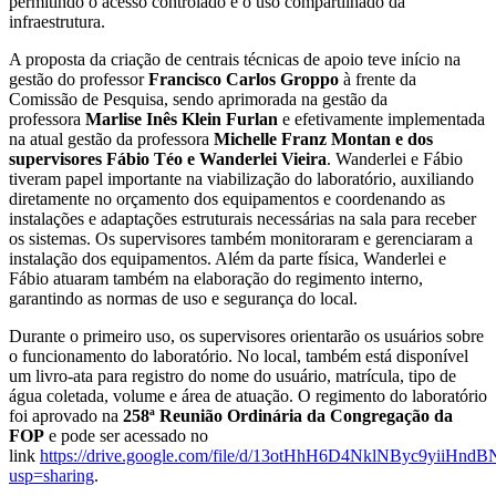
permitindo o acesso controlado e o uso compartilhado da
infraestrutura.
A proposta da criação de centrais técnicas de apoio teve início na
gestão do professor
Francisco Carlos Groppo
à frente da
Comissão de Pesquisa, sendo aprimorada na gestão da
professora
Marlise Inês Klein Furlan
e efetivamente implementada
na atual gestão da professora
Michelle Franz Montan e dos
supervisores Fábio Téo e Wanderlei Vieira
. Wanderlei e Fábio
tiveram papel importante na viabilização do laboratório, auxiliando
diretamente no orçamento dos equipamentos e coordenando as
instalações e adaptações estruturais necessárias na sala para receber
os sistemas. Os supervisores também monitoraram e gerenciaram a
instalação dos equipamentos. Além da parte física, Wanderlei e
Fábio atuaram também na elaboração do regimento interno,
garantindo as normas de uso e segurança do local.
Durante o primeiro uso, os supervisores orientarão os usuários sobre
o funcionamento do laboratório. No local, também está disponível
um livro-ata para registro do nome do usuário, matrícula, tipo de
água coletada, volume e área de atuação. O regimento do laboratório
foi aprovado na
258ª Reunião Ordinária da Congregação da
FOP
e pode ser acessado no
link
https://drive.google.com/file/d/13otHhH6D4NklNByc9yiiH
usp=sharing
.