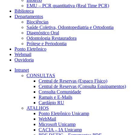
Biotério
EMU – PCR quantitativa (Real Time PCR)
Biblioteca
Departamentos
Biociências
Saúde Coletiva, Odontopediatria e Ortodontia
Diagnóstico Oral
Odontologia Restauradora
Prótese e Periodontia
Ponto Eletrônico
Webmail
Ouvidoria
Intranet
CONSULTAS
Central de Reservas (Espaço Físico)
Central de Reservas (Consulta Equipamentos)
Consulta Comunidade
Ramais e E-Mails
Cardápio RU
ATALHOS
Ponto Eletrônico Unicamp
WebMail
Microsoft Unicamp
CACIA – IA Unicamp