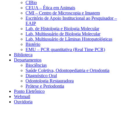
CIBio
CEUA – Ética em Animais
CMI – Centro de Microscopia e Imagem
Escritório de Apoio Institucional ao Pesquisador –
EAIP
Lab. de Histologia e Biologia Molecular
Lab. Multiusuário de Biologia Molecular
Lab. Multiusuário de Lâminas Histopatológicas
Biotério
EMU – PCR quantitativa (Real Time PCR)
Biblioteca
Departamentos
Biociências
Saúde Coletiva, Odontopediatria e Ortodontia
Diagnóstico Oral
Odontologia Restauradora
Prótese e Periodontia
Ponto Eletrônico
Webmail
Ouvidoria
Aumentar fonte