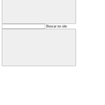
Buscar
Buscar no site
Buscar
Aumentar fonte
Diminuir fonte