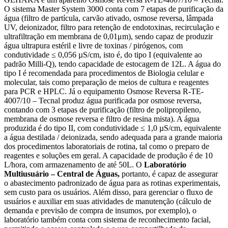
O sistema Master System 3000 conta com 7 etapas de purificação da
água (filtro de partícula, carvão ativado, osmose reversa, lâmpada
UV, deionizador, filtro para retenção de endotoxinas, recirculação e
ultrafiltração em membrana de 0,01μm), sendo capaz de produzir
água ultrapura estéril e livre de toxinas / pirógenos, com
condutividade ≤ 0,056 µS/cm, isto é, do tipo I (equivalente ao
padrão Milli-Q), tendo capacidade de estocagem de 12L. A água do
tipo I é recomendada para procedimentos de Biologia celular e
molecular, tais como preparação de meios de cultura e reagentes
para PCR e HPLC. Já o equipamento Osmose Reversa R-TE-
4007/10 – Tecnal produz água purificada por osmose reversa,
contando com 3 etapas de purificação (filtro de polipropileno,
membrana de osmose reversa e filtro de resina mista). A água
produzida é do tipo II, com condutividade ≤ 1,0 µS/cm, equivalente
a água destilada / deionizada, sendo adequada para a grande maioria
dos procedimentos laboratoriais de rotina, tal como o preparo de
reagentes e soluções em geral. A capacidade de produção é de 10
L/hora, com armazenamento de até 50L. O
Laboratório
Multiusuário – Central de Águas,
portanto, é capaz de assegurar
o abastecimento padronizado de água para as rotinas experimentais,
sem custo para os usuários. Além disso, para gerenciar o fluxo de
usuários e auxiliar em suas atividades de manutenção (cálculo de
demanda e previsão de compra de insumos, por exemplo), o
laboratório também conta com sistema de reconhecimento facial,