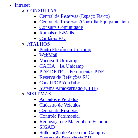
Intranet
CONSULTAS
Central de Reservas (Espaço Físico)
Central de Reservas (Consulta Equipamentos)
Consulta Comunidade
Ramais e E-Mails
Cardápio RU
ATALHOS
Ponto Eletrônico Unicamp
WebMail
Microsoft Unicamp
CACIA – IA Unicamp
PDF DETIC – Ferramentas PDF
Reserva de Refeições RU
Canal FOP YouTube
Sistema Almoxarifado (CLIF)
SISTEMAS
Achados e Perdidos
Cadastro de Veículos
Central de Reservas
Controle Patrimonial
Requisição de Material em Estoque
SIGAD
Solicitação de Acesso ao Campus