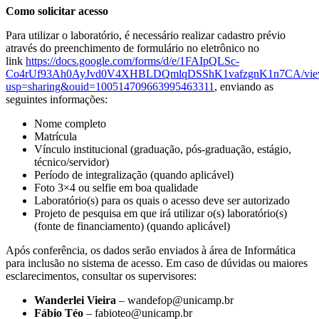
Como solicitar acesso
Para utilizar o laboratório, é necessário realizar cadastro prévio
através do preenchimento de formulário no eletrônico no
link
https://docs.google.com/forms/d/e/1FAIpQLSc-
Co4rUf93Ah0AyJvd0V4XHBLDQmlqDSShK1vafzgnK1n7CA/vie
usp=sharing&ouid=100514709663995463311
, enviando as
seguintes informações:
Nome completo
Matrícula
Vínculo institucional (graduação, pós-graduação, estágio,
técnico/servidor)
Período de integralização (quando aplicável)
Foto 3×4 ou selfie em boa qualidade
Laboratório(s) para os quais o acesso deve ser autorizado
Projeto de pesquisa em que irá utilizar o(s) laboratório(s)
(fonte de financiamento) (quando aplicável)
Após conferência, os dados serão enviados à área de Informática
para inclusão no sistema de acesso. Em caso de dúvidas ou maiores
esclarecimentos, consultar os supervisores:
Wanderlei Vieira
–
wandefop@unicamp.br
Fábio Téo
–
fabioteo@unicamp.br