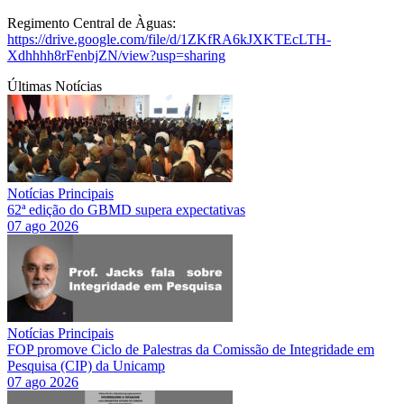
Regimento Central de Àguas:
https://drive.google.com/file/d/1ZKfRA6kJXKTEcLTH-
Xdhhhh8rFenbjZN/view?usp=sharing
Últimas Notícias
Notícias Principais
62ª edição do GBMD supera expectativas
07 ago 2026
Notícias Principais
FOP promove Ciclo de Palestras da Comissão de Integridade em
Pesquisa (CIP) da Unicamp
07 ago 2026