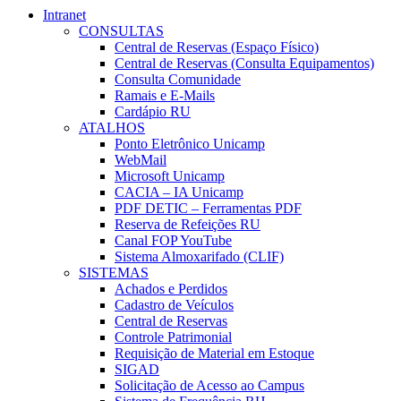
Intranet
CONSULTAS
Central de Reservas (Espaço Físico)
Central de Reservas (Consulta Equipamentos)
Consulta Comunidade
Ramais e E-Mails
Cardápio RU
ATALHOS
Ponto Eletrônico Unicamp
WebMail
Microsoft Unicamp
CACIA – IA Unicamp
PDF DETIC – Ferramentas PDF
Reserva de Refeições RU
Canal FOP YouTube
Sistema Almoxarifado (CLIF)
SISTEMAS
Achados e Perdidos
Cadastro de Veículos
Central de Reservas
Controle Patrimonial
Requisição de Material em Estoque
SIGAD
Solicitação de Acesso ao Campus