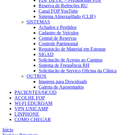
PDF DETIC – Ferramentas PDF
Reserva de Refeições RU
Canal FOP YouTube
Sistema Almoxarifado (CLIF)
SISTEMAS
Achados e Perdidos
Cadastro de Veículos
Central de Reservas
Controle Patrimonial
Requisição de Material em Estoque
SIGAD
Solicitação de Acesso ao Campus
Sistema de Frequência RH
Solicitação de Serviço Oficina da Clínica
OUTROS
Imagens para Downloads
Galeria de Aposentados
PACIENTES/SICOD
ACOLHE FOP
WI-FI EDUROAM
VPN UNICAMP
LINPHONE
COMO CHEGAR
Início