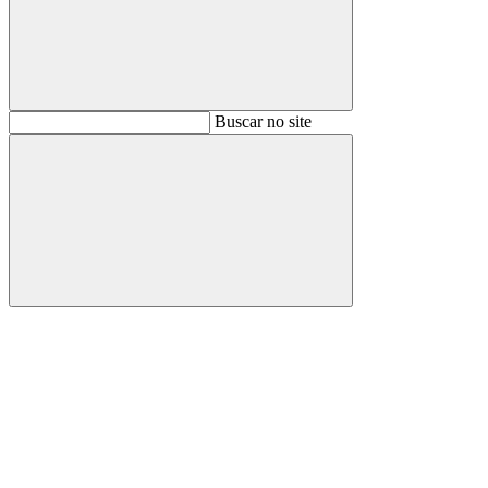
Buscar
Buscar no site
Buscar
Aumentar fonte
Diminuir fonte