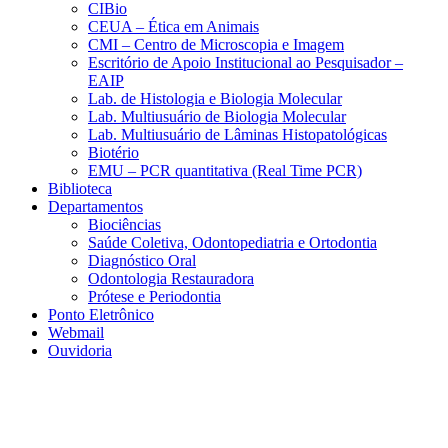
CIBio
CEUA – Ética em Animais
CMI – Centro de Microscopia e Imagem
Escritório de Apoio Institucional ao Pesquisador –
EAIP
Lab. de Histologia e Biologia Molecular
Lab. Multiusuário de Biologia Molecular
Lab. Multiusuário de Lâminas Histopatológicas
Biotério
EMU – PCR quantitativa (Real Time PCR)
Biblioteca
Departamentos
Biociências
Saúde Coletiva, Odontopediatria e Ortodontia
Diagnóstico Oral
Odontologia Restauradora
Prótese e Periodontia
Ponto Eletrônico
Webmail
Ouvidoria
Aumentar fonte