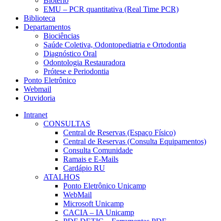
Biotério
EMU – PCR quantitativa (Real Time PCR)
Biblioteca
Departamentos
Biociências
Saúde Coletiva, Odontopediatria e Ortodontia
Diagnóstico Oral
Odontologia Restauradora
Prótese e Periodontia
Ponto Eletrônico
Webmail
Ouvidoria
Intranet
CONSULTAS
Central de Reservas (Espaço Físico)
Central de Reservas (Consulta Equipamentos)
Consulta Comunidade
Ramais e E-Mails
Cardápio RU
ATALHOS
Ponto Eletrônico Unicamp
WebMail
Microsoft Unicamp
CACIA – IA Unicamp