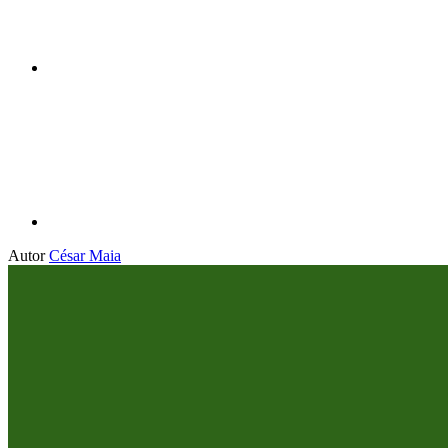
Compartilhar p
Autor
César Maia