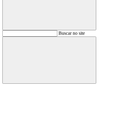
Buscar
Buscar no site
Buscar
Aumentar fonte
Diminuir fonte