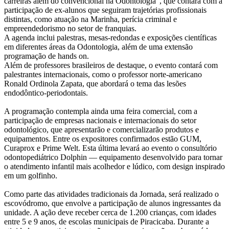
carreiras além do convencional na Odontologia”, que contará com a
participação de ex-alunos que seguiram trajetórias profissionais
distintas, como atuação na Marinha, perícia criminal e
empreendedorismo no setor de franquias.
A agenda inclui palestras, mesas-redondas e exposições científicas
em diferentes áreas da Odontologia, além de uma extensão
programação de hands on.
Além de professores brasileiros de destaque, o evento contará com
palestrantes internacionais, como o professor norte-americano
Ronald Ordinola Zapata, que abordará o tema das lesões
endodôntico-periodontais.
A programação contempla ainda uma feira comercial, com a
participação de empresas nacionais e internacionais do setor
odontológico, que apresentarão e comercializarão produtos e
equipamentos. Entre os expositores confirmados estão GUM,
Curaprox e Prime Welt. Esta última levará ao evento o consultório
odontopediátrico Dolphin — equipamento desenvolvido para tornar
o atendimento infantil mais acolhedor e lúdico, com design inspirado
em um golfinho.
Como parte das atividades tradicionais da Jornada, será realizado o
escovódromo, que envolve a participação de alunos ingressantes da
unidade. A ação deve receber cerca de 1.200 crianças, com idades
entre 5 e 9 anos, de escolas municipais de Piracicaba. Durante a