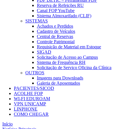
PDF DETIC – Ferramentas PDF
Reserva de Refeições RU
Canal FOP YouTube
Sistema Almoxarifado (CLIF)
SISTEMAS
Achados e Perdidos
Cadastro de Veículos
Central de Reservas
Controle Patrimonial
Requisição de Material em Estoque
SIGAD
Solicitação de Acesso ao Campus
Sistema de Frequência RH
Solicitação de Serviço Oficina da Clínica
OUTROS
Imagens para Downloads
Galeria de Aposentados
PACIENTES/SICOD
ACOLHE FOP
WI-FI EDUROAM
VPN UNICAMP
LINPHONE
COMO CHEGAR
Início