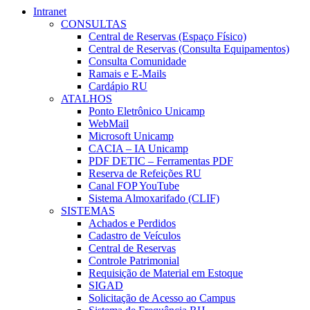
Intranet
CONSULTAS
Central de Reservas (Espaço Físico)
Central de Reservas (Consulta Equipamentos)
Consulta Comunidade
Ramais e E-Mails
Cardápio RU
ATALHOS
Ponto Eletrônico Unicamp
WebMail
Microsoft Unicamp
CACIA – IA Unicamp
PDF DETIC – Ferramentas PDF
Reserva de Refeições RU
Canal FOP YouTube
Sistema Almoxarifado (CLIF)
SISTEMAS
Achados e Perdidos
Cadastro de Veículos
Central de Reservas
Controle Patrimonial
Requisição de Material em Estoque
SIGAD
Solicitação de Acesso ao Campus