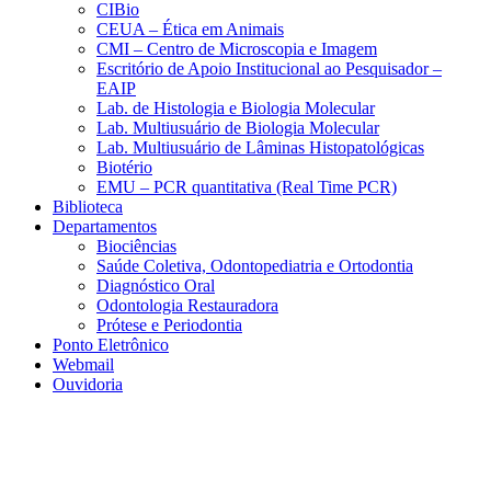
CIBio
CEUA – Ética em Animais
CMI – Centro de Microscopia e Imagem
Escritório de Apoio Institucional ao Pesquisador –
EAIP
Lab. de Histologia e Biologia Molecular
Lab. Multiusuário de Biologia Molecular
Lab. Multiusuário de Lâminas Histopatológicas
Biotério
EMU – PCR quantitativa (Real Time PCR)
Biblioteca
Departamentos
Biociências
Saúde Coletiva, Odontopediatria e Ortodontia
Diagnóstico Oral
Odontologia Restauradora
Prótese e Periodontia
Ponto Eletrônico
Webmail
Ouvidoria
Aumentar fonte