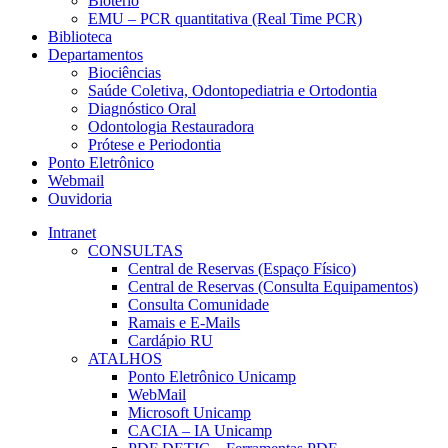
Biotério
EMU – PCR quantitativa (Real Time PCR)
Biblioteca
Departamentos
Biociências
Saúde Coletiva, Odontopediatria e Ortodontia
Diagnóstico Oral
Odontologia Restauradora
Prótese e Periodontia
Ponto Eletrônico
Webmail
Ouvidoria
Intranet
CONSULTAS
Central de Reservas (Espaço Físico)
Central de Reservas (Consulta Equipamentos)
Consulta Comunidade
Ramais e E-Mails
Cardápio RU
ATALHOS
Ponto Eletrônico Unicamp
WebMail
Microsoft Unicamp
CACIA – IA Unicamp