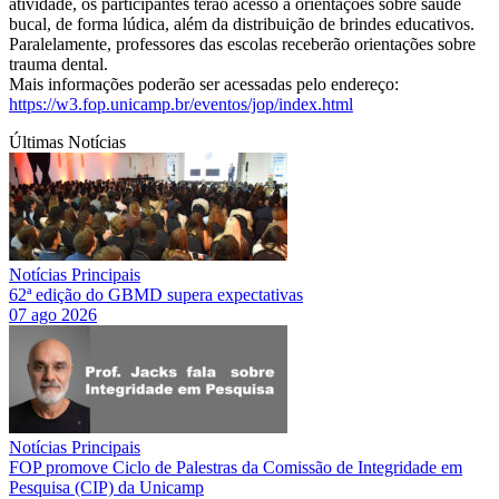
atividade, os participantes terão acesso a orientações sobre saúde
bucal, de forma lúdica, além da distribuição de brindes educativos.
Paralelamente, professores das escolas receberão orientações sobre
trauma dental.
Mais informações poderão ser acessadas pelo endereço:
https://w3.fop.unicamp.br/eventos/jop/index.html
Últimas Notícias
Notícias Principais
62ª edição do GBMD supera expectativas
07 ago 2026
Notícias Principais
FOP promove Ciclo de Palestras da Comissão de Integridade em
Pesquisa (CIP) da Unicamp