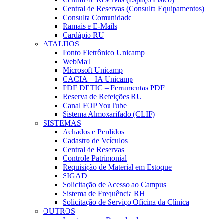
Central de Reservas (Consulta Equipamentos)
Consulta Comunidade
Ramais e E-Mails
Cardápio RU
ATALHOS
Ponto Eletrônico Unicamp
WebMail
Microsoft Unicamp
CACIA – IA Unicamp
PDF DETIC – Ferramentas PDF
Reserva de Refeições RU
Canal FOP YouTube
Sistema Almoxarifado (CLIF)
SISTEMAS
Achados e Perdidos
Cadastro de Veículos
Central de Reservas
Controle Patrimonial
Requisição de Material em Estoque
SIGAD
Solicitação de Acesso ao Campus
Sistema de Frequência RH
Solicitação de Serviço Oficina da Clínica
OUTROS