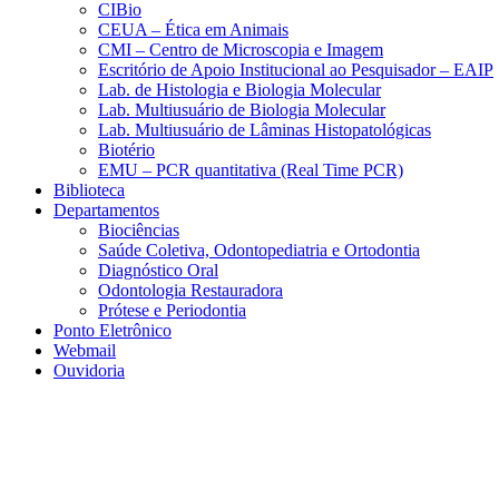
CIBio
CEUA – Ética em Animais
CMI – Centro de Microscopia e Imagem
Escritório de Apoio Institucional ao Pesquisador – EAIP
Lab. de Histologia e Biologia Molecular
Lab. Multiusuário de Biologia Molecular
Lab. Multiusuário de Lâminas Histopatológicas
Biotério
EMU – PCR quantitativa (Real Time PCR)
Biblioteca
Departamentos
Biociências
Saúde Coletiva, Odontopediatria e Ortodontia
Diagnóstico Oral
Odontologia Restauradora
Prótese e Periodontia
Ponto Eletrônico
Webmail
Ouvidoria
Aumentar fonte