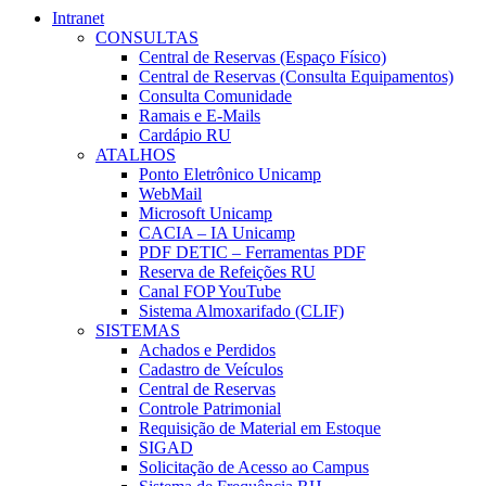
Intranet
CONSULTAS
Central de Reservas (Espaço Físico)
Central de Reservas (Consulta Equipamentos)
Consulta Comunidade
Ramais e E-Mails
Cardápio RU
ATALHOS
Ponto Eletrônico Unicamp
WebMail
Microsoft Unicamp
CACIA – IA Unicamp
PDF DETIC – Ferramentas PDF
Reserva de Refeições RU
Canal FOP YouTube
Sistema Almoxarifado (CLIF)
SISTEMAS
Achados e Perdidos
Cadastro de Veículos
Central de Reservas
Controle Patrimonial
Requisição de Material em Estoque
SIGAD
Solicitação de Acesso ao Campus