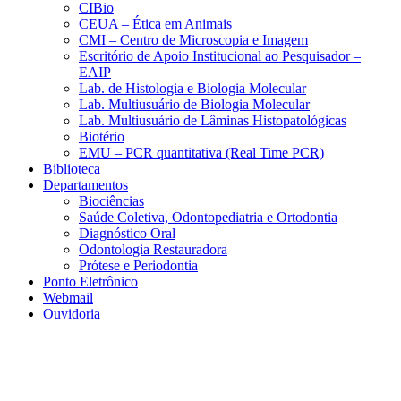
CIBio
CEUA – Ética em Animais
CMI – Centro de Microscopia e Imagem
Escritório de Apoio Institucional ao Pesquisador –
EAIP
Lab. de Histologia e Biologia Molecular
Lab. Multiusuário de Biologia Molecular
Lab. Multiusuário de Lâminas Histopatológicas
Biotério
EMU – PCR quantitativa (Real Time PCR)
Biblioteca
Departamentos
Biociências
Saúde Coletiva, Odontopediatria e Ortodontia
Diagnóstico Oral
Odontologia Restauradora
Prótese e Periodontia
Ponto Eletrônico
Webmail
Ouvidoria
Aumentar fonte