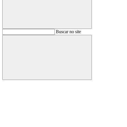
Buscar
Buscar no site
Buscar
Aumentar fonte
Diminuir fonte