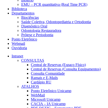
Biotério
EMU – PCR quantitativa (Real Time PCR)
Biblioteca
Departamentos
Biociências
Saúde Coletiva, Odontopediatria e Ortodontia
Diagnóstico Oral
Odontologia Restauradora
Prótese e Periodontia
Ponto Eletrônico
Webmail
Ouvidoria
Intranet
CONSULTAS
Central de Reservas (Espaço Físico)
Central de Reservas (Consulta Equipamentos)
Consulta Comunidade
Ramais e E-Mails
Cardápio RU
ATALHOS
Ponto Eletrônico Unicamp
WebMail
Microsoft Unicamp
CACIA – IA Unicamp