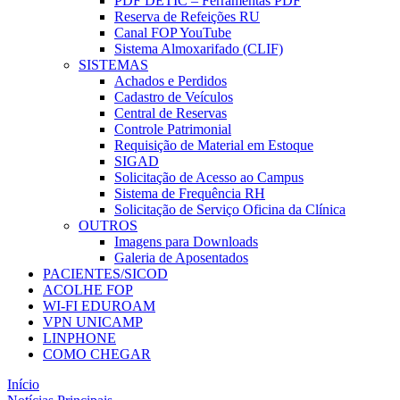
PDF DETIC – Ferramentas PDF
Reserva de Refeições RU
Canal FOP YouTube
Sistema Almoxarifado (CLIF)
SISTEMAS
Achados e Perdidos
Cadastro de Veículos
Central de Reservas
Controle Patrimonial
Requisição de Material em Estoque
SIGAD
Solicitação de Acesso ao Campus
Sistema de Frequência RH
Solicitação de Serviço Oficina da Clínica
OUTROS
Imagens para Downloads
Galeria de Aposentados
PACIENTES/SICOD
ACOLHE FOP
WI-FI EDUROAM
VPN UNICAMP
LINPHONE
COMO CHEGAR
Início