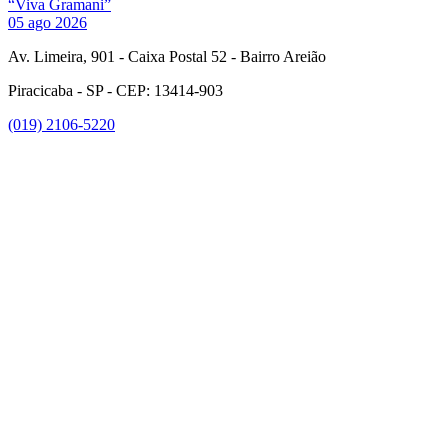
“Viva Gramani”
05 ago 2026
Av. Limeira, 901 - Caixa Postal 52 - Bairro Areião
Piracicaba - SP - CEP: 13414-903
(019) 2106-5220
Link para o Facebook
Link para o Instagram