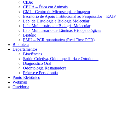
CIBio
CEUA – Ética em Animais
CMI – Centro de Microscopia e Imagem
Escritório de Apoio Institucional ao Pesquisador – EAIP
Lab. de Histologia e Biologia Molecular
Lab. Multiusuário de Biologia Molecular
Lab. Multiusuário de Lâminas Histopatológicas
Biotério
EMU – PCR quantitativa (Real Time PCR)
Biblioteca
Departamentos
Biociências
Saúde Coletiva, Odontopediatria e Ortodontia
Diagnóstico Oral
Odontologia Restauradora
Prótese e Periodontia
Ponto Eletrônico
Webmail
Ouvidoria
Aumentar fonte