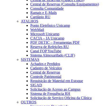
Central de Reservas (Consulta Equipamentos)
Consulta Comunidade
Ramais e E-Mails
Cardápio RU
ATALHOS
Ponto Eletrônico Unicamp
WebMail
Microsoft Unicamp
CACIA – IA Unicamp
PDF DETIC – Ferramentas PDF
Reserva de Refeições RU
Canal FOP YouTube
Sistema Almoxarifado (CLIF)
SISTEMAS
Achados e Perdidos
Cadastro de Veículos
Central de Reservas
Controle Patrimonial
Requisição de Material em Estoque
SIGAD
Solicitação de Acesso ao Campus
Sistema de Frequência RH
Solicitação de Serviço Oficina da Clínica
OUTROS