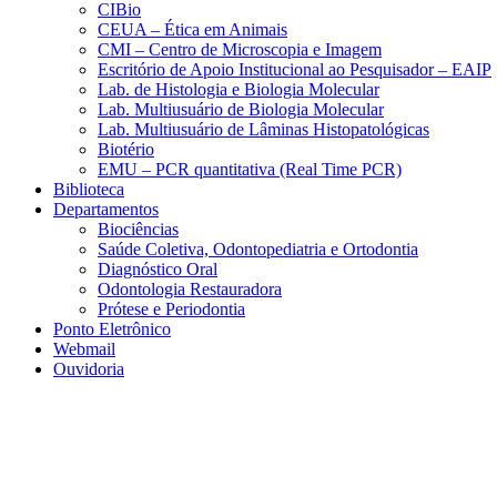
CIBio
CEUA – Ética em Animais
CMI – Centro de Microscopia e Imagem
Escritório de Apoio Institucional ao Pesquisador – EAIP
Lab. de Histologia e Biologia Molecular
Lab. Multiusuário de Biologia Molecular
Lab. Multiusuário de Lâminas Histopatológicas
Biotério
EMU – PCR quantitativa (Real Time PCR)
Biblioteca
Departamentos
Biociências
Saúde Coletiva, Odontopediatria e Ortodontia
Diagnóstico Oral
Odontologia Restauradora
Prótese e Periodontia
Ponto Eletrônico
Webmail
Ouvidoria
Aumentar fonte