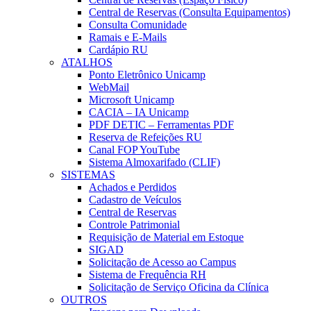
Central de Reservas (Consulta Equipamentos)
Consulta Comunidade
Ramais e E-Mails
Cardápio RU
ATALHOS
Ponto Eletrônico Unicamp
WebMail
Microsoft Unicamp
CACIA – IA Unicamp
PDF DETIC – Ferramentas PDF
Reserva de Refeições RU
Canal FOP YouTube
Sistema Almoxarifado (CLIF)
SISTEMAS
Achados e Perdidos
Cadastro de Veículos
Central de Reservas
Controle Patrimonial
Requisição de Material em Estoque
SIGAD
Solicitação de Acesso ao Campus
Sistema de Frequência RH
Solicitação de Serviço Oficina da Clínica
OUTROS