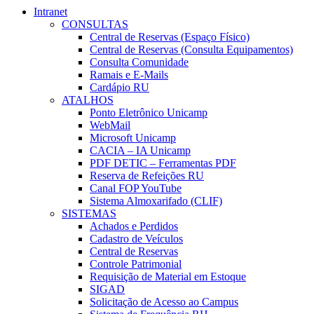
Intranet
CONSULTAS
Central de Reservas (Espaço Físico)
Central de Reservas (Consulta Equipamentos)
Consulta Comunidade
Ramais e E-Mails
Cardápio RU
ATALHOS
Ponto Eletrônico Unicamp
WebMail
Microsoft Unicamp
CACIA – IA Unicamp
PDF DETIC – Ferramentas PDF
Reserva de Refeições RU
Canal FOP YouTube
Sistema Almoxarifado (CLIF)
SISTEMAS
Achados e Perdidos
Cadastro de Veículos
Central de Reservas
Controle Patrimonial
Requisição de Material em Estoque
SIGAD
Solicitação de Acesso ao Campus