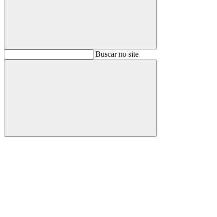
Buscar
Buscar no site
Buscar
Aumentar fonte
Diminuir fonte