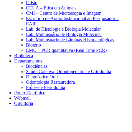
CIBio
CEUA – Ética em Animais
CMI – Centro de Microscopia e Imagem
Escritório de Apoio Institucional ao Pesquisador –
EAIP
Lab. de Histologia e Biologia Molecular
Lab. Multiusuário de Biologia Molecular
Lab. Multiusuário de Lâminas Histopatológicas
Biotério
EMU – PCR quantitativa (Real Time PCR)
Biblioteca
Departamentos
Biociências
Saúde Coletiva, Odontopediatria e Ortodontia
Diagnóstico Oral
Odontologia Restauradora
Prótese e Periodontia
Ponto Eletrônico
Webmail
Ouvidoria
Aumentar fonte