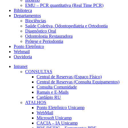
Biotério
EMU – PCR quantitativa (Real Time PCR)
Biblioteca
Departamentos
Biociências
Saúde Coletiva, Odontopediatria e Ortodontia
Diagnóstico Oral
Odontologia Restauradora
Prótese e Periodontia
Ponto Eletrônico
Webmail
Ouvidoria
Intranet
CONSULTAS
Central de Reservas (Espaço Físico)
Central de Reservas (Consulta Equipamentos)
Consulta Comunidade
Ramais e E-Mails
Cardápio RU
ATALHOS
Ponto Eletrônico Unicamp
WebMail
Microsoft Unicamp
CACIA – IA Unicamp