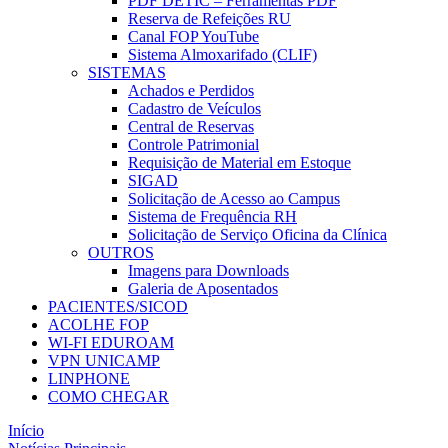
PDF DETIC – Ferramentas PDF
Reserva de Refeições RU
Canal FOP YouTube
Sistema Almoxarifado (CLIF)
SISTEMAS
Achados e Perdidos
Cadastro de Veículos
Central de Reservas
Controle Patrimonial
Requisição de Material em Estoque
SIGAD
Solicitação de Acesso ao Campus
Sistema de Frequência RH
Solicitação de Serviço Oficina da Clínica
OUTROS
Imagens para Downloads
Galeria de Aposentados
PACIENTES/SICOD
ACOLHE FOP
WI-FI EDUROAM
VPN UNICAMP
LINPHONE
COMO CHEGAR
Início