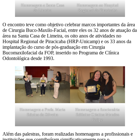
Homenagem a Santa Casa
Homenagem ao Hospital
de Limeira
Regional de Piracicaba
O encontro teve como objetivo celebrar marcos importantes da área
de Cirurgia Buco-Maxilo-Facial, entre eles os 32 anos de atuação da
área na Santa Casa de Limeira, os oito anos de atividades no
Hospital Regional de Piracicaba (HRP-Unicamp) e os 33 anos da
implantação do curso de pós-graduação em Cirurgia
Bucomaxilofacial da FOP, inserido no Programa de Clínica
Odontológica desde 1993.
Homenagem a Profa. Maria
Homenagem a funcionária
Eduina da Silveira
Edilaine Cristina Mendes
Felipe
Além das palestras, foram realizadas homenagens a profissionais e
instituições que contribuíram significativamente para o