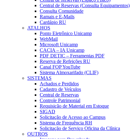
Central de Reservas (Consulta Equipamentos)
Consulta Comunidade
Ramais e E-Mails
Cardápio RU
ATALHOS
Ponto Eletrônico Unicamp
WebMail
Microsoft Unicamp
CACIA – IA Unicamp
PDF DETIC – Ferramentas PDF
Reserva de Refeições RU
Canal FOP YouTube
Sistema Almoxarifado (CLIF)
SISTEMAS
Achados e Perdidos
Cadastro de Veículos
Central de Reservas
Controle Patrimonial
Requisição de Material em Estoque
SIGAD
Solicitação de Acesso ao Campus
Sistema de Frequência RH
Solicitação de Serviço Oficina da Clínica
OUTROS