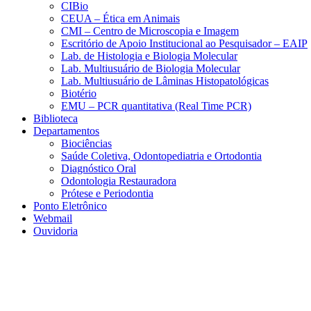
CIBio
CEUA – Ética em Animais
CMI – Centro de Microscopia e Imagem
Escritório de Apoio Institucional ao Pesquisador – EAIP
Lab. de Histologia e Biologia Molecular
Lab. Multiusuário de Biologia Molecular
Lab. Multiusuário de Lâminas Histopatológicas
Biotério
EMU – PCR quantitativa (Real Time PCR)
Biblioteca
Departamentos
Biociências
Saúde Coletiva, Odontopediatria e Ortodontia
Diagnóstico Oral
Odontologia Restauradora
Prótese e Periodontia
Ponto Eletrônico
Webmail
Ouvidoria
Aumentar fonte