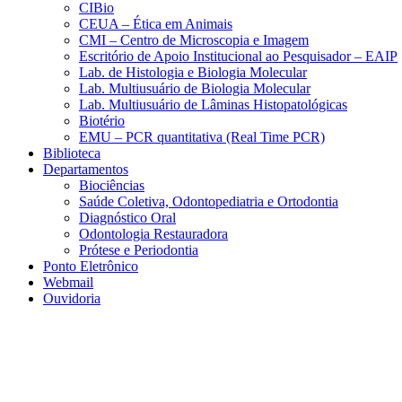
CIBio
CEUA – Ética em Animais
CMI – Centro de Microscopia e Imagem
Escritório de Apoio Institucional ao Pesquisador – EAIP
Lab. de Histologia e Biologia Molecular
Lab. Multiusuário de Biologia Molecular
Lab. Multiusuário de Lâminas Histopatológicas
Biotério
EMU – PCR quantitativa (Real Time PCR)
Biblioteca
Departamentos
Biociências
Saúde Coletiva, Odontopediatria e Ortodontia
Diagnóstico Oral
Odontologia Restauradora
Prótese e Periodontia
Ponto Eletrônico
Webmail
Ouvidoria
Aumentar fonte