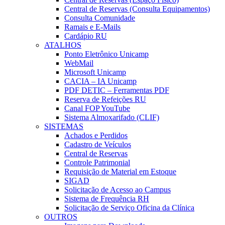
Central de Reservas (Consulta Equipamentos)
Consulta Comunidade
Ramais e E-Mails
Cardápio RU
ATALHOS
Ponto Eletrônico Unicamp
WebMail
Microsoft Unicamp
CACIA – IA Unicamp
PDF DETIC – Ferramentas PDF
Reserva de Refeições RU
Canal FOP YouTube
Sistema Almoxarifado (CLIF)
SISTEMAS
Achados e Perdidos
Cadastro de Veículos
Central de Reservas
Controle Patrimonial
Requisição de Material em Estoque
SIGAD
Solicitação de Acesso ao Campus
Sistema de Frequência RH
Solicitação de Serviço Oficina da Clínica
OUTROS