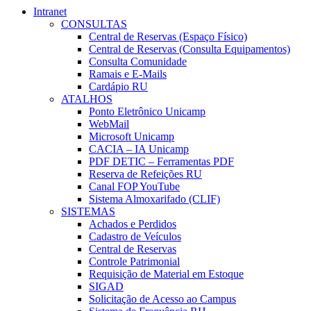
Intranet
CONSULTAS
Central de Reservas (Espaço Físico)
Central de Reservas (Consulta Equipamentos)
Consulta Comunidade
Ramais e E-Mails
Cardápio RU
ATALHOS
Ponto Eletrônico Unicamp
WebMail
Microsoft Unicamp
CACIA – IA Unicamp
PDF DETIC – Ferramentas PDF
Reserva de Refeições RU
Canal FOP YouTube
Sistema Almoxarifado (CLIF)
SISTEMAS
Achados e Perdidos
Cadastro de Veículos
Central de Reservas
Controle Patrimonial
Requisição de Material em Estoque
SIGAD
Solicitação de Acesso ao Campus