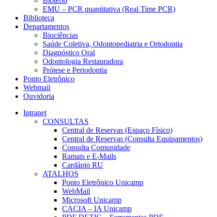
Biotério
EMU – PCR quantitativa (Real Time PCR)
Biblioteca
Departamentos
Biociências
Saúde Coletiva, Odontopediatria e Ortodontia
Diagnóstico Oral
Odontologia Restauradora
Prótese e Periodontia
Ponto Eletrônico
Webmail
Ouvidoria
Intranet
CONSULTAS
Central de Reservas (Espaço Físico)
Central de Reservas (Consulta Equipamentos)
Consulta Comunidade
Ramais e E-Mails
Cardápio RU
ATALHOS
Ponto Eletrônico Unicamp
WebMail
Microsoft Unicamp
CACIA – IA Unicamp