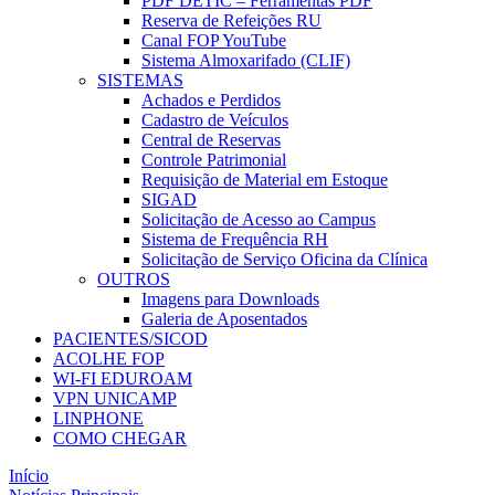
PDF DETIC – Ferramentas PDF
Reserva de Refeições RU
Canal FOP YouTube
Sistema Almoxarifado (CLIF)
SISTEMAS
Achados e Perdidos
Cadastro de Veículos
Central de Reservas
Controle Patrimonial
Requisição de Material em Estoque
SIGAD
Solicitação de Acesso ao Campus
Sistema de Frequência RH
Solicitação de Serviço Oficina da Clínica
OUTROS
Imagens para Downloads
Galeria de Aposentados
PACIENTES/SICOD
ACOLHE FOP
WI-FI EDUROAM
VPN UNICAMP
LINPHONE
COMO CHEGAR
Início