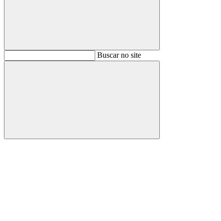
Buscar
Buscar no site
Buscar
Aumentar fonte
Diminuir fonte