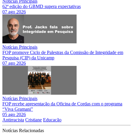
Notícias Principais
62ª edição do GBMD supera expectativas
07 ago 2026
Notícias Principais
FOP promove Ciclo de Palestras da Comissão de Integridade em
Pesquisa (CIP) da Unicamp
07 ago 2026
Notícias Principais
FOP recebe apresentação da Oficina de Cordas com o programa
“Viva Gramani”
05 ago 2026
Antirracista
Cristiane
Educação
Notícias Relacionadas