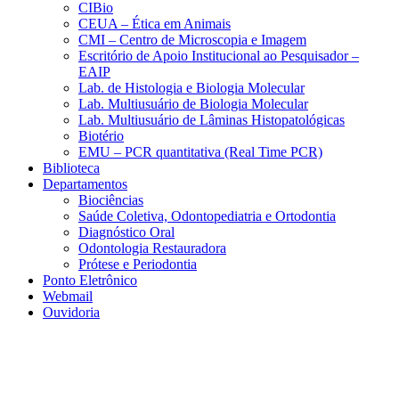
CIBio
CEUA – Ética em Animais
CMI – Centro de Microscopia e Imagem
Escritório de Apoio Institucional ao Pesquisador –
EAIP
Lab. de Histologia e Biologia Molecular
Lab. Multiusuário de Biologia Molecular
Lab. Multiusuário de Lâminas Histopatológicas
Biotério
EMU – PCR quantitativa (Real Time PCR)
Biblioteca
Departamentos
Biociências
Saúde Coletiva, Odontopediatria e Ortodontia
Diagnóstico Oral
Odontologia Restauradora
Prótese e Periodontia
Ponto Eletrônico
Webmail
Ouvidoria
Aumentar fonte