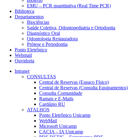
Biotério
EMU – PCR quantitativa (Real Time PCR)
Biblioteca
Departamentos
Biociências
Saúde Coletiva, Odontopediatria e Ortodontia
Diagnóstico Oral
Odontologia Restauradora
Prótese e Periodontia
Ponto Eletrônico
Webmail
Ouvidoria
Intranet
CONSULTAS
Central de Reservas (Espaço Físico)
Central de Reservas (Consulta Equipamentos)
Consulta Comunidade
Ramais e E-Mails
Cardápio RU
ATALHOS
Ponto Eletrônico Unicamp
WebMail
Microsoft Unicamp
CACIA – IA Unicamp