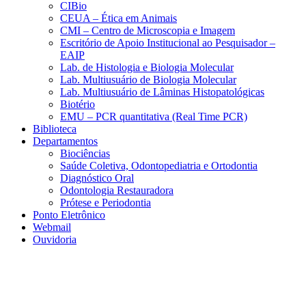
CIBio
CEUA – Ética em Animais
CMI – Centro de Microscopia e Imagem
Escritório de Apoio Institucional ao Pesquisador –
EAIP
Lab. de Histologia e Biologia Molecular
Lab. Multiusuário de Biologia Molecular
Lab. Multiusuário de Lâminas Histopatológicas
Biotério
EMU – PCR quantitativa (Real Time PCR)
Biblioteca
Departamentos
Biociências
Saúde Coletiva, Odontopediatria e Ortodontia
Diagnóstico Oral
Odontologia Restauradora
Prótese e Periodontia
Ponto Eletrônico
Webmail
Ouvidoria
Aumentar fonte