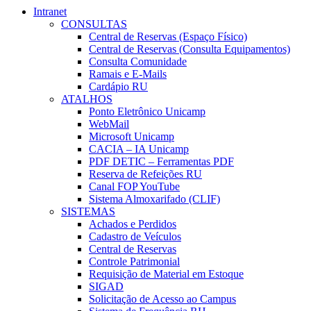
Intranet
CONSULTAS
Central de Reservas (Espaço Físico)
Central de Reservas (Consulta Equipamentos)
Consulta Comunidade
Ramais e E-Mails
Cardápio RU
ATALHOS
Ponto Eletrônico Unicamp
WebMail
Microsoft Unicamp
CACIA – IA Unicamp
PDF DETIC – Ferramentas PDF
Reserva de Refeições RU
Canal FOP YouTube
Sistema Almoxarifado (CLIF)
SISTEMAS
Achados e Perdidos
Cadastro de Veículos
Central de Reservas
Controle Patrimonial
Requisição de Material em Estoque
SIGAD
Solicitação de Acesso ao Campus