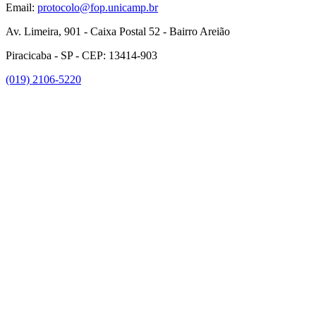
Email:
protocolo@fop.unicamp.br
Av. Limeira, 901 - Caixa Postal 52 - Bairro Areião
Piracicaba - SP - CEP: 13414-903
(019) 2106-5220
Link para o Facebook
Link para o Instagram
Link para o Youtube