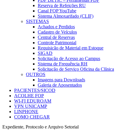
PDF DETIC – Ferramentas PDF
Reserva de Refeições RU
Canal FOP YouTube
Sistema Almoxarifado (CLIF)
SISTEMAS
Achados e Perdidos
Cadastro de Veículos
Central de Reservas
Controle Patrimonial
Requisição de Material em Estoque
SIGAD
Solicitação de Acesso ao Campus
Sistema de Frequência RH
Solicitação de Serviço Oficina da Clínica
OUTROS
Imagens para Downloads
Galeria de Aposentados
PACIENTES/SICOD
ACOLHE FOP
WI-FI EDUROAM
VPN UNICAMP
LINPHONE
COMO CHEGAR
Expediente, Protocolo e Arquivo Setorial