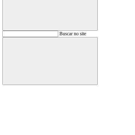
Buscar
Buscar no site
Buscar
Aumentar fonte
Diminuir fonte