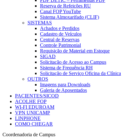
PDF DETIC – Ferramentas PDF
Reserva de Refeições RU
Canal FOP YouTube
Sistema Almoxarifado (CLIF)
SISTEMAS
Achados e Perdidos
Cadastro de Veículos
Central de Reservas
Controle Patrimonial
Requisição de Material em Estoque
SIGAD
Solicitação de Acesso ao Campus
Sistema de Frequência RH
Solicitação de Serviço Oficina da Clínica
OUTROS
Imagens para Downloads
Galeria de Aposentados
PACIENTES/SICOD
ACOLHE FOP
WI-FI EDUROAM
VPN UNICAMP
LINPHONE
COMO CHEGAR
Coordenadoria de Campus