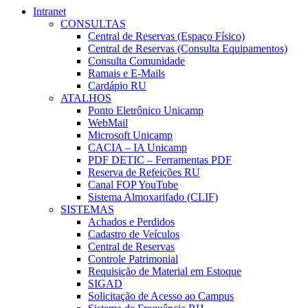
Intranet
CONSULTAS
Central de Reservas (Espaço Físico)
Central de Reservas (Consulta Equipamentos)
Consulta Comunidade
Ramais e E-Mails
Cardápio RU
ATALHOS
Ponto Eletrônico Unicamp
WebMail
Microsoft Unicamp
CACIA – IA Unicamp
PDF DETIC – Ferramentas PDF
Reserva de Refeições RU
Canal FOP YouTube
Sistema Almoxarifado (CLIF)
SISTEMAS
Achados e Perdidos
Cadastro de Veículos
Central de Reservas
Controle Patrimonial
Requisição de Material em Estoque
SIGAD
Solicitação de Acesso ao Campus