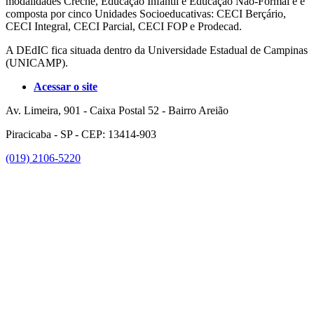
modalidades Creche, Educação Infantil e Educação Não-Formal e é
composta por cinco Unidades Socioeducativas: CECI Berçário,
CECI Integral, CECI Parcial, CECI FOP e Prodecad.
A DEdIC fica situada dentro da Universidade Estadual de Campinas
(UNICAMP).
Acessar o site
Av. Limeira, 901 - Caixa Postal 52 - Bairro Areião
Piracicaba - SP - CEP: 13414-903
(019) 2106-5220
Link para o Facebook
Link para o Instagram