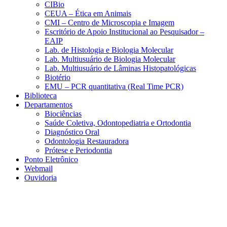
CIBio
CEUA – Ética em Animais
CMI – Centro de Microscopia e Imagem
Escritório de Apoio Institucional ao Pesquisador –
EAIP
Lab. de Histologia e Biologia Molecular
Lab. Multiusuário de Biologia Molecular
Lab. Multiusuário de Lâminas Histopatológicas
Biotério
EMU – PCR quantitativa (Real Time PCR)
Biblioteca
Departamentos
Biociências
Saúde Coletiva, Odontopediatria e Ortodontia
Diagnóstico Oral
Odontologia Restauradora
Prótese e Periodontia
Ponto Eletrônico
Webmail
Ouvidoria
Aumentar fonte