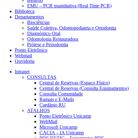
Biotério
EMU – PCR quantitativa (Real Time PCR)
Biblioteca
Departamentos
Biociências
Saúde Coletiva, Odontopediatria e Ortodontia
Diagnóstico Oral
Odontologia Restauradora
Prótese e Periodontia
Ponto Eletrônico
Webmail
Ouvidoria
Intranet
CONSULTAS
Central de Reservas (Espaço Físico)
Central de Reservas (Consulta Equipamentos)
Consulta Comunidade
Ramais e E-Mails
Cardápio RU
ATALHOS
Ponto Eletrônico Unicamp
WebMail
Microsoft Unicamp
CACIA – IA Unicamp