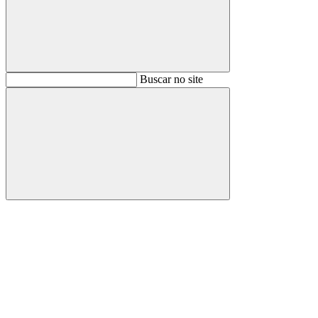
Buscar
Buscar no site
Buscar
Aumentar fonte
Diminuir fonte