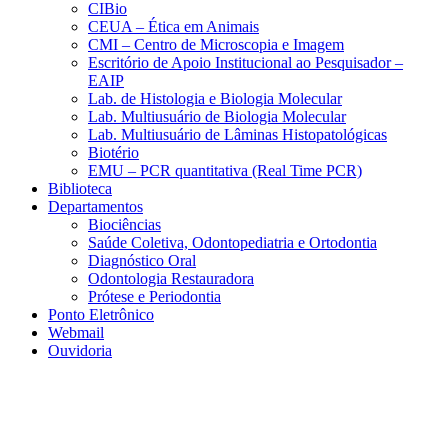
CIBio
CEUA – Ética em Animais
CMI – Centro de Microscopia e Imagem
Escritório de Apoio Institucional ao Pesquisador –
EAIP
Lab. de Histologia e Biologia Molecular
Lab. Multiusuário de Biologia Molecular
Lab. Multiusuário de Lâminas Histopatológicas
Biotério
EMU – PCR quantitativa (Real Time PCR)
Biblioteca
Departamentos
Biociências
Saúde Coletiva, Odontopediatria e Ortodontia
Diagnóstico Oral
Odontologia Restauradora
Prótese e Periodontia
Ponto Eletrônico
Webmail
Ouvidoria
Aumentar fonte