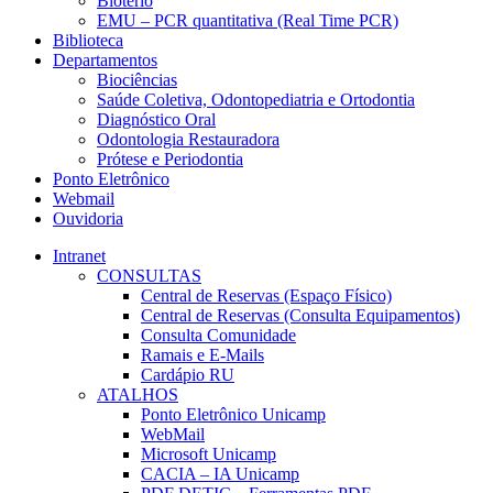
Biotério
EMU – PCR quantitativa (Real Time PCR)
Biblioteca
Departamentos
Biociências
Saúde Coletiva, Odontopediatria e Ortodontia
Diagnóstico Oral
Odontologia Restauradora
Prótese e Periodontia
Ponto Eletrônico
Webmail
Ouvidoria
Intranet
CONSULTAS
Central de Reservas (Espaço Físico)
Central de Reservas (Consulta Equipamentos)
Consulta Comunidade
Ramais e E-Mails
Cardápio RU
ATALHOS
Ponto Eletrônico Unicamp
WebMail
Microsoft Unicamp
CACIA – IA Unicamp