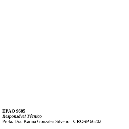
Link para o Instagram
Link para o Youtube
EPAO 9685
Responsável Técnico
Profa. Dra. Karina Gonzales Silverio -
CROSP
66202