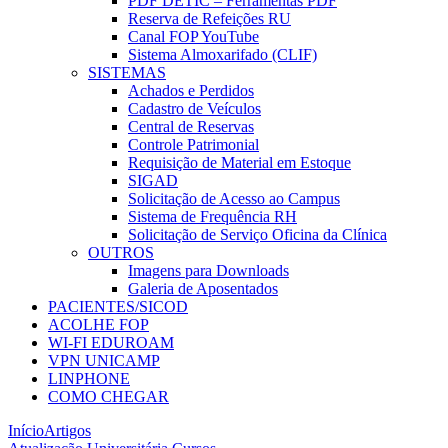
PDF DETIC – Ferramentas PDF
Reserva de Refeições RU
Canal FOP YouTube
Sistema Almoxarifado (CLIF)
SISTEMAS
Achados e Perdidos
Cadastro de Veículos
Central de Reservas
Controle Patrimonial
Requisição de Material em Estoque
SIGAD
Solicitação de Acesso ao Campus
Sistema de Frequência RH
Solicitação de Serviço Oficina da Clínica
OUTROS
Imagens para Downloads
Galeria de Aposentados
PACIENTES/SICOD
ACOLHE FOP
WI-FI EDUROAM
VPN UNICAMP
LINPHONE
COMO CHEGAR
Início
Artigos