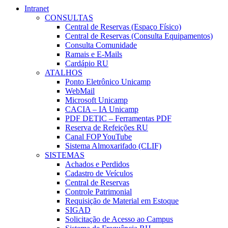
Intranet
CONSULTAS
Central de Reservas (Espaço Físico)
Central de Reservas (Consulta Equipamentos)
Consulta Comunidade
Ramais e E-Mails
Cardápio RU
ATALHOS
Ponto Eletrônico Unicamp
WebMail
Microsoft Unicamp
CACIA – IA Unicamp
PDF DETIC – Ferramentas PDF
Reserva de Refeições RU
Canal FOP YouTube
Sistema Almoxarifado (CLIF)
SISTEMAS
Achados e Perdidos
Cadastro de Veículos
Central de Reservas
Controle Patrimonial
Requisição de Material em Estoque
SIGAD
Solicitação de Acesso ao Campus