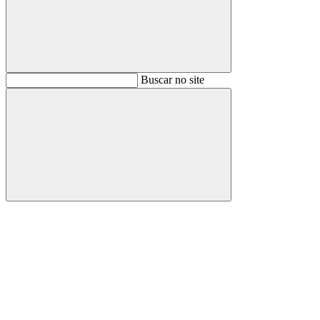
Buscar
Buscar no site
Buscar
Aumentar fonte
Diminuir fonte