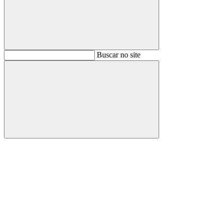
Buscar
Buscar no site
Buscar
Aumentar fonte
Diminuir fonte