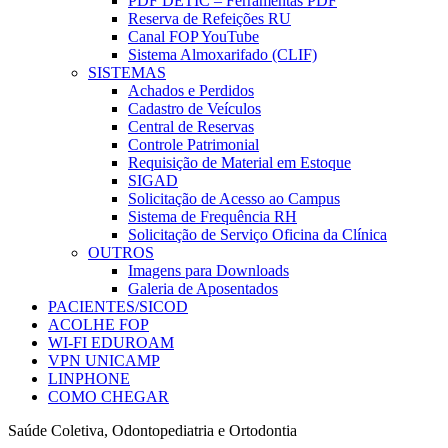
PDF DETIC – Ferramentas PDF
Reserva de Refeições RU
Canal FOP YouTube
Sistema Almoxarifado (CLIF)
SISTEMAS
Achados e Perdidos
Cadastro de Veículos
Central de Reservas
Controle Patrimonial
Requisição de Material em Estoque
SIGAD
Solicitação de Acesso ao Campus
Sistema de Frequência RH
Solicitação de Serviço Oficina da Clínica
OUTROS
Imagens para Downloads
Galeria de Aposentados
PACIENTES/SICOD
ACOLHE FOP
WI-FI EDUROAM
VPN UNICAMP
LINPHONE
COMO CHEGAR
Saúde Coletiva, Odontopediatria e Ortodontia