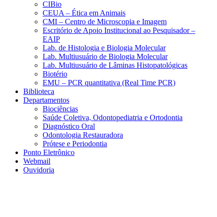
CIBio
CEUA – Ética em Animais
CMI – Centro de Microscopia e Imagem
Escritório de Apoio Institucional ao Pesquisador –
EAIP
Lab. de Histologia e Biologia Molecular
Lab. Multiusuário de Biologia Molecular
Lab. Multiusuário de Lâminas Histopatológicas
Biotério
EMU – PCR quantitativa (Real Time PCR)
Biblioteca
Departamentos
Biociências
Saúde Coletiva, Odontopediatria e Ortodontia
Diagnóstico Oral
Odontologia Restauradora
Prótese e Periodontia
Ponto Eletrônico
Webmail
Ouvidoria
Aumentar fonte