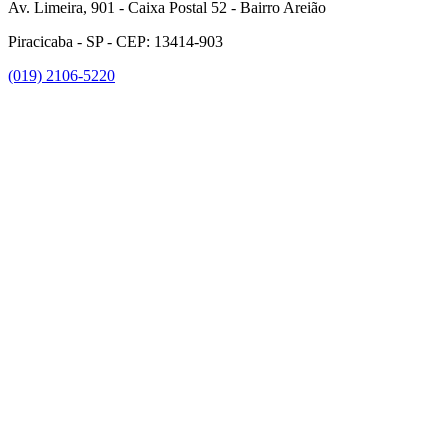
Av. Limeira, 901 - Caixa Postal 52 - Bairro Areião
Piracicaba - SP - CEP: 13414-903
(019) 2106-5220
Link para o Facebook
Link para o Instagram
Link para o Youtube