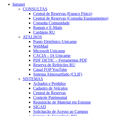
Intranet
CONSULTAS
Central de Reservas (Espaço Físico)
Central de Reservas (Consulta Equipamentos)
Consulta Comunidade
Ramais e E-Mails
Cardápio RU
ATALHOS
Ponto Eletrônico Unicamp
WebMail
Microsoft Unicamp
CACIA – IA Unicamp
PDF DETIC – Ferramentas PDF
Reserva de Refeições RU
Canal FOP YouTube
Sistema Almoxarifado (CLIF)
SISTEMAS
Achados e Perdidos
Cadastro de Veículos
Central de Reservas
Controle Patrimonial
Requisição de Material em Estoque
SIGAD
Solicitação de Acesso ao Campus