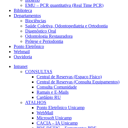
Biotério
EMU – PCR quantitativa (Real Time PCR)
Biblioteca
Departamentos
Biociências
Saúde Coletiva, Odontopediatria e Ortodontia
Diagnóstico Oral
Odontologia Restauradora
Prótese e Periodontia
Ponto Eletrônico
Webmail
Ouvidoria
Intranet
CONSULTAS
Central de Reservas (Espaço Físico)
Central de Reservas (Consulta Equipamentos)
Consulta Comunidade
Ramais e E-Mails
Cardápio RU
ATALHOS
Ponto Eletrônico Unicamp
WebMail
Microsoft Unicamp
CACIA – IA Unicamp