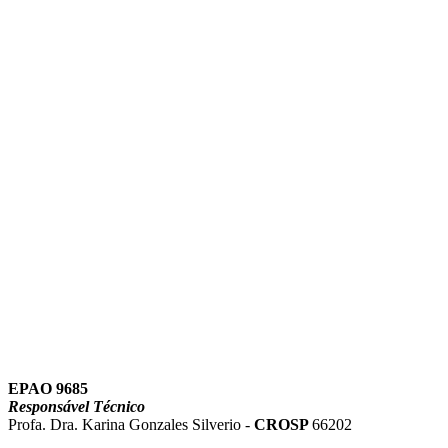
Link para o Instagram
Link para o Youtube
EPAO 9685
Responsável Técnico
Profa. Dra. Karina Gonzales Silverio -
CROSP
66202