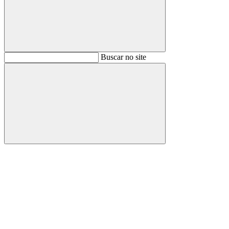
Buscar
Buscar no site
Buscar
Aumentar fonte
Diminuir fonte