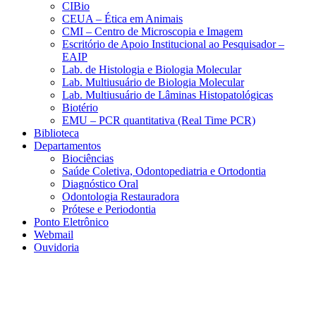
CIBio
CEUA – Ética em Animais
CMI – Centro de Microscopia e Imagem
Escritório de Apoio Institucional ao Pesquisador –
EAIP
Lab. de Histologia e Biologia Molecular
Lab. Multiusuário de Biologia Molecular
Lab. Multiusuário de Lâminas Histopatológicas
Biotério
EMU – PCR quantitativa (Real Time PCR)
Biblioteca
Departamentos
Biociências
Saúde Coletiva, Odontopediatria e Ortodontia
Diagnóstico Oral
Odontologia Restauradora
Prótese e Periodontia
Ponto Eletrônico
Webmail
Ouvidoria
Aumentar fonte