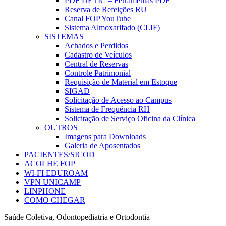
PDF DETIC – Ferramentas PDF
Reserva de Refeições RU
Canal FOP YouTube
Sistema Almoxarifado (CLIF)
SISTEMAS
Achados e Perdidos
Cadastro de Veículos
Central de Reservas
Controle Patrimonial
Requisição de Material em Estoque
SIGAD
Solicitação de Acesso ao Campus
Sistema de Frequência RH
Solicitação de Serviço Oficina da Clínica
OUTROS
Imagens para Downloads
Galeria de Aposentados
PACIENTES/SICOD
ACOLHE FOP
WI-FI EDUROAM
VPN UNICAMP
LINPHONE
COMO CHEGAR
Saúde Coletiva, Odontopediatria e Ortodontia