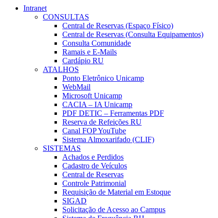
Intranet
CONSULTAS
Central de Reservas (Espaço Físico)
Central de Reservas (Consulta Equipamentos)
Consulta Comunidade
Ramais e E-Mails
Cardápio RU
ATALHOS
Ponto Eletrônico Unicamp
WebMail
Microsoft Unicamp
CACIA – IA Unicamp
PDF DETIC – Ferramentas PDF
Reserva de Refeições RU
Canal FOP YouTube
Sistema Almoxarifado (CLIF)
SISTEMAS
Achados e Perdidos
Cadastro de Veículos
Central de Reservas
Controle Patrimonial
Requisição de Material em Estoque
SIGAD
Solicitação de Acesso ao Campus