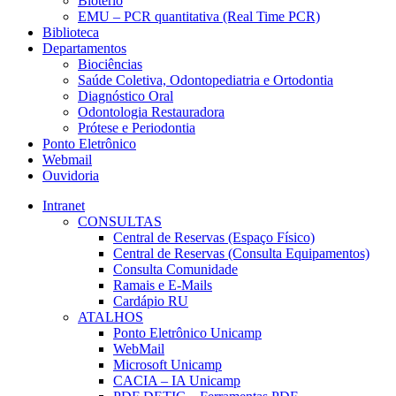
Biotério
EMU – PCR quantitativa (Real Time PCR)
Biblioteca
Departamentos
Biociências
Saúde Coletiva, Odontopediatria e Ortodontia
Diagnóstico Oral
Odontologia Restauradora
Prótese e Periodontia
Ponto Eletrônico
Webmail
Ouvidoria
Intranet
CONSULTAS
Central de Reservas (Espaço Físico)
Central de Reservas (Consulta Equipamentos)
Consulta Comunidade
Ramais e E-Mails
Cardápio RU
ATALHOS
Ponto Eletrônico Unicamp
WebMail
Microsoft Unicamp
CACIA – IA Unicamp