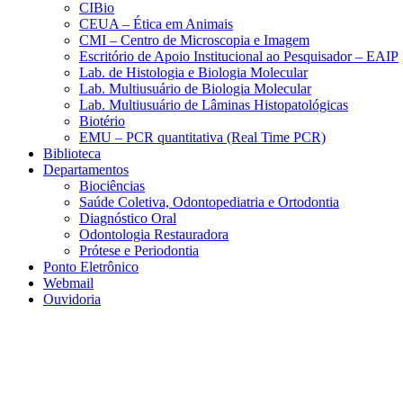
CIBio
CEUA – Ética em Animais
CMI – Centro de Microscopia e Imagem
Escritório de Apoio Institucional ao Pesquisador – EAIP
Lab. de Histologia e Biologia Molecular
Lab. Multiusuário de Biologia Molecular
Lab. Multiusuário de Lâminas Histopatológicas
Biotério
EMU – PCR quantitativa (Real Time PCR)
Biblioteca
Departamentos
Biociências
Saúde Coletiva, Odontopediatria e Ortodontia
Diagnóstico Oral
Odontologia Restauradora
Prótese e Periodontia
Ponto Eletrônico
Webmail
Ouvidoria
Aumentar fonte