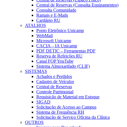
Central de Reservas (Consulta Equipamentos)
Consulta Comunidade
Ramais e E-Mails
Cardápio RU
ATALHOS
Ponto Eletrônico Unicamp
WebMail
Microsoft Unicamp
CACIA – IA Unicamp
PDF DETIC – Ferramentas PDF
Reserva de Refeições RU
Canal FOP YouTube
Sistema Almoxarifado (CLIF)
SISTEMAS
Achados e Perdidos
Cadastro de Veículos
Central de Reservas
Controle Patrimonial
Requisição de Material em Estoque
SIGAD
Solicitação de Acesso ao Campus
Sistema de Frequência RH
Solicitação de Serviço Oficina da Clínica
OUTROS