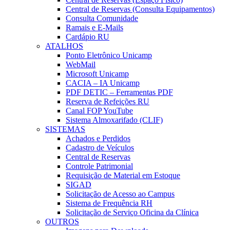
Central de Reservas (Consulta Equipamentos)
Consulta Comunidade
Ramais e E-Mails
Cardápio RU
ATALHOS
Ponto Eletrônico Unicamp
WebMail
Microsoft Unicamp
CACIA – IA Unicamp
PDF DETIC – Ferramentas PDF
Reserva de Refeições RU
Canal FOP YouTube
Sistema Almoxarifado (CLIF)
SISTEMAS
Achados e Perdidos
Cadastro de Veículos
Central de Reservas
Controle Patrimonial
Requisição de Material em Estoque
SIGAD
Solicitação de Acesso ao Campus
Sistema de Frequência RH
Solicitação de Serviço Oficina da Clínica
OUTROS