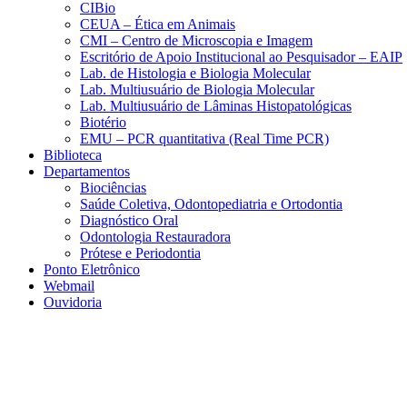
CIBio
CEUA – Ética em Animais
CMI – Centro de Microscopia e Imagem
Escritório de Apoio Institucional ao Pesquisador – EAIP
Lab. de Histologia e Biologia Molecular
Lab. Multiusuário de Biologia Molecular
Lab. Multiusuário de Lâminas Histopatológicas
Biotério
EMU – PCR quantitativa (Real Time PCR)
Biblioteca
Departamentos
Biociências
Saúde Coletiva, Odontopediatria e Ortodontia
Diagnóstico Oral
Odontologia Restauradora
Prótese e Periodontia
Ponto Eletrônico
Webmail
Ouvidoria
Aumentar fonte