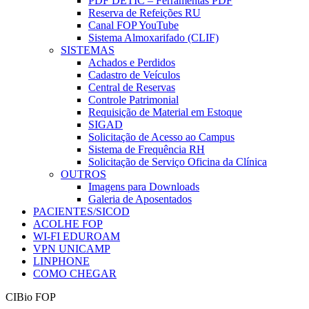
PDF DETIC – Ferramentas PDF
Reserva de Refeições RU
Canal FOP YouTube
Sistema Almoxarifado (CLIF)
SISTEMAS
Achados e Perdidos
Cadastro de Veículos
Central de Reservas
Controle Patrimonial
Requisição de Material em Estoque
SIGAD
Solicitação de Acesso ao Campus
Sistema de Frequência RH
Solicitação de Serviço Oficina da Clínica
OUTROS
Imagens para Downloads
Galeria de Aposentados
PACIENTES/SICOD
ACOLHE FOP
WI-FI EDUROAM
VPN UNICAMP
LINPHONE
COMO CHEGAR
CIBio FOP