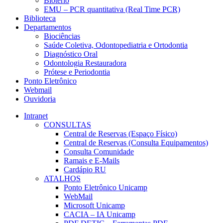
Biotério
EMU – PCR quantitativa (Real Time PCR)
Biblioteca
Departamentos
Biociências
Saúde Coletiva, Odontopediatria e Ortodontia
Diagnóstico Oral
Odontologia Restauradora
Prótese e Periodontia
Ponto Eletrônico
Webmail
Ouvidoria
Intranet
CONSULTAS
Central de Reservas (Espaço Físico)
Central de Reservas (Consulta Equipamentos)
Consulta Comunidade
Ramais e E-Mails
Cardápio RU
ATALHOS
Ponto Eletrônico Unicamp
WebMail
Microsoft Unicamp
CACIA – IA Unicamp