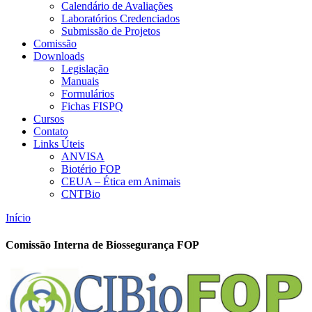
Calendário de Avaliações
Laboratórios Credenciados
Submissão de Projetos
Comissão
Downloads
Legislação
Manuais
Formulários
Fichas FISPQ
Cursos
Contato
Links Úteis
ANVISA
Biotério FOP
CEUA – Ética em Animais
CNTBio
Início
Comissão Interna de Biossegurança FOP