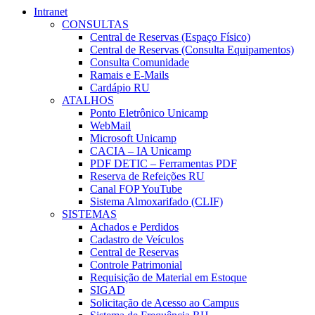
Intranet
CONSULTAS
Central de Reservas (Espaço Físico)
Central de Reservas (Consulta Equipamentos)
Consulta Comunidade
Ramais e E-Mails
Cardápio RU
ATALHOS
Ponto Eletrônico Unicamp
WebMail
Microsoft Unicamp
CACIA – IA Unicamp
PDF DETIC – Ferramentas PDF
Reserva de Refeições RU
Canal FOP YouTube
Sistema Almoxarifado (CLIF)
SISTEMAS
Achados e Perdidos
Cadastro de Veículos
Central de Reservas
Controle Patrimonial
Requisição de Material em Estoque
SIGAD
Solicitação de Acesso ao Campus