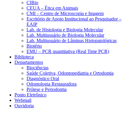
CIBio
CEUA – Ética em Animais
CMI – Centro de Microscopia e Imagem
Escritório de Apoio Institucional ao Pesquisador –
EAIP
Lab. de Histologia e Biologia Molecular
Lab. Multiusuário de Biologia Molecular
Lab. Multiusuário de Lâminas Histopatológicas
Biotério
EMU – PCR quantitativa (Real Time PCR)
Biblioteca
Departamentos
Biociências
Saúde Coletiva, Odontopediatria e Ortodontia
Diagnóstico Oral
Odontologia Restauradora
Prótese e Periodontia
Ponto Eletrônico
Webmail
Ouvidoria
Aumentar fonte