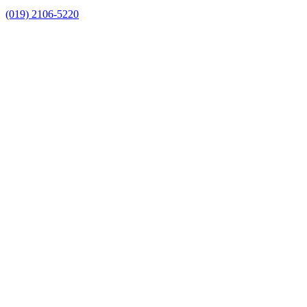
(019) 2106-5220
Link para o Facebook
Link para o Instagram
Link para o Youtube