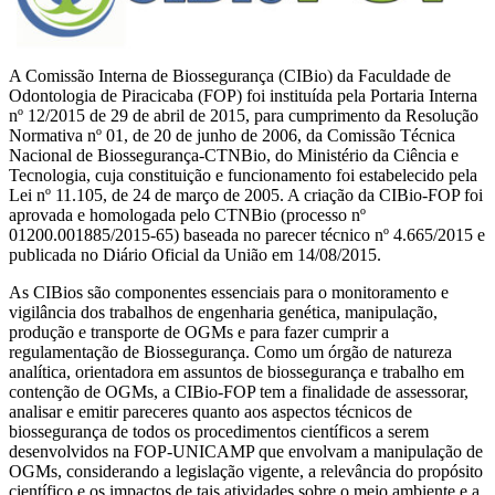
A Comissão Interna de Biossegurança (CIBio) da Faculdade de
Odontologia de Piracicaba (FOP) foi instituída pela Portaria Interna
nº 12/2015 de 29 de abril de 2015, para cumprimento da Resolução
Normativa nº 01, de 20 de junho de 2006, da Comissão Técnica
Nacional de Biossegurança-CTNBio, do Ministério da Ciência e
Tecnologia, cuja constituição e funcionamento foi estabelecido pela
Lei nº 11.105, de 24 de março de 2005. A criação da CIBio-FOP foi
aprovada e homologada pelo CTNBio (processo nº
01200.001885/2015-65) baseada no parecer técnico nº 4.665/2015 e
publicada no Diário Oficial da União em 14/08/2015.
As CIBios são componentes essenciais para o monitoramento e
vigilância dos trabalhos de engenharia genética, manipulação,
produção e transporte de OGMs e para fazer cumprir a
regulamentação de Biossegurança. Como um órgão de natureza
analítica, orientadora em assuntos de biossegurança e trabalho em
contenção de OGMs, a CIBio-FOP tem a finalidade de assessorar,
analisar e emitir pareceres quanto aos aspectos técnicos de
biossegurança de todos os procedimentos científicos a serem
desenvolvidos na FOP-UNICAMP que envolvam a manipulação de
OGMs, considerando a legislação vigente, a relevância do propósito
científico e os impactos de tais atividades sobre o meio ambiente e a