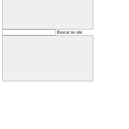
Buscar
Buscar no site
Buscar
Aumentar fonte
Diminuir fonte