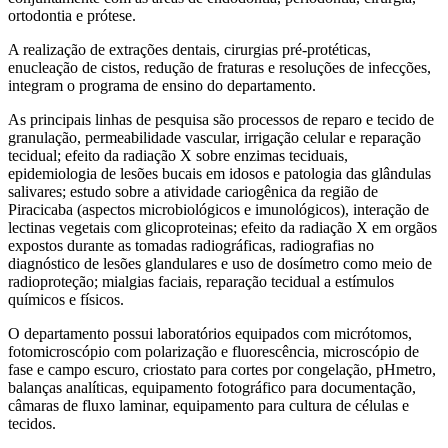
ortodontia e prótese.
A realização de extrações dentais, cirurgias pré-protéticas,
enucleação de cistos, redução de fraturas e resoluções de infecções,
integram o programa de ensino do departamento.
As principais linhas de pesquisa são processos de reparo e tecido de
granulação, permeabilidade vascular, irrigação celular e reparação
tecidual; efeito da radiação X sobre enzimas teciduais,
epidemiologia de lesões bucais em idosos e patologia das glândulas
salivares; estudo sobre a atividade cariogênica da região de
Piracicaba (aspectos microbiológicos e imunológicos), interação de
lectinas vegetais com glicoproteinas; efeito da radiação X em orgãos
expostos durante as tomadas radiográficas, radiografias no
diagnóstico de lesões glandulares e uso de dosímetro como meio de
radioproteção; mialgias faciais, reparação tecidual a estímulos
químicos e físicos.
O departamento possui laboratórios equipados com micrótomos,
fotomicroscópio com polarização e fluorescência, microscópio de
fase e campo escuro, criostato para cortes por congelação, pHmetro,
balanças analíticas, equipamento fotográfico para documentação,
câmaras de fluxo laminar, equipamento para cultura de células e
tecidos.