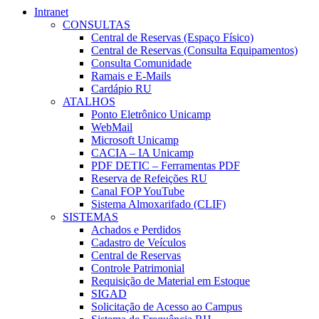
Intranet
CONSULTAS
Central de Reservas (Espaço Físico)
Central de Reservas (Consulta Equipamentos)
Consulta Comunidade
Ramais e E-Mails
Cardápio RU
ATALHOS
Ponto Eletrônico Unicamp
WebMail
Microsoft Unicamp
CACIA – IA Unicamp
PDF DETIC – Ferramentas PDF
Reserva de Refeições RU
Canal FOP YouTube
Sistema Almoxarifado (CLIF)
SISTEMAS
Achados e Perdidos
Cadastro de Veículos
Central de Reservas
Controle Patrimonial
Requisição de Material em Estoque
SIGAD
Solicitação de Acesso ao Campus