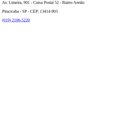
Av. Limeira, 901 - Caixa Postal 52 - Bairro Areião
Piracicaba - SP - CEP: 13414-903
(019) 2106-5220
Link para o Facebook
Link para o Instagram
Link para o Youtube