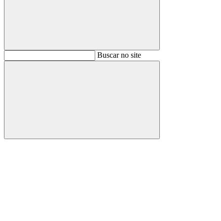
Buscar
Buscar no site
Buscar
Aumentar fonte
Diminuir fonte