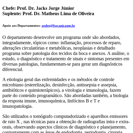
Chefe: Prof. Dr. Jacks Jorge Júnior
Suplente: Prof. Dr. Matheus Lima de Oliveira
Apoio aos Departamentos:
apdep@fop.unicamp.br
O departamento desenvolve um programa onde são abordados,
integradamente, tópicos como: inflamação, processos de reparo,
alterações circulatórias e metabólicas, neoplasias e detalhado
programa sobre patologia dos tecidos da boca e anexos. A análise, o
estudo, o diagnóstico e tratamento de sinais e sintomas presentes em
diversas patologias, fundamentam-se para gerar um diagnósticos
diferencial.
A etiologia geral das enfermidades e os métodos de controle
microbiano (esterelização, desinfecção, antissepsia e assepsia,
antibióticos e quimioterápicos), a virologia e imunologia, fazem
parte do conteúdo programático. São abordadas também, a biologia
da resposta imune, imunoquímica, linfócitos B e T e
imunopatologia.
São utilizados o tomógrafo computadorizado e aparelhos emissores
de raio X , nas técnicas para a obtenção de radiografias intra e extra-
orais, observando aspectos clínicos de diagnóstico e planejamento,
conjuntamente com as áreas de endodontia, periodontia, cirurgia,