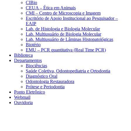
CIBio
CEUA – Ética em Animais
CMI – Centro de Microscopia e Imagem
Escritório de Apoio Institucional ao Pesquisador –
EAIP
Lab. de Histologia e Biologia Molecular
Lab. Multiusuário de Biologia Molecular
Lab. Multiusuário de Lâminas Histopatológicas
Biotério
EMU – PCR quantitativa (Real Time PCR)
Biblioteca
Departamentos
Biociências
Saúde Coletiva, Odontopediatria e Ortodontia
Diagnóstico Oral
Odontologia Restauradora
Prótese e Periodontia
Ponto Eletrônico
Webmail
Ouvidoria
Aumentar fonte