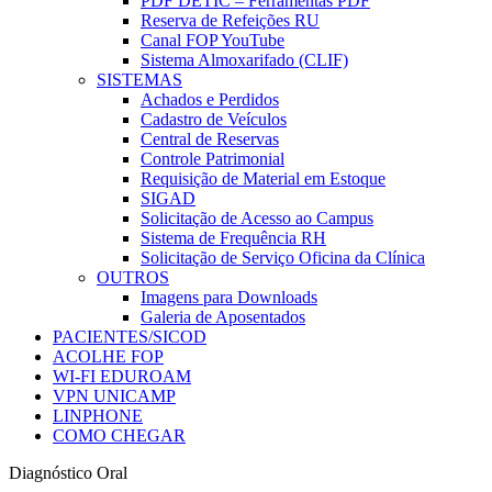
PDF DETIC – Ferramentas PDF
Reserva de Refeições RU
Canal FOP YouTube
Sistema Almoxarifado (CLIF)
SISTEMAS
Achados e Perdidos
Cadastro de Veículos
Central de Reservas
Controle Patrimonial
Requisição de Material em Estoque
SIGAD
Solicitação de Acesso ao Campus
Sistema de Frequência RH
Solicitação de Serviço Oficina da Clínica
OUTROS
Imagens para Downloads
Galeria de Aposentados
PACIENTES/SICOD
ACOLHE FOP
WI-FI EDUROAM
VPN UNICAMP
LINPHONE
COMO CHEGAR
Diagnóstico Oral