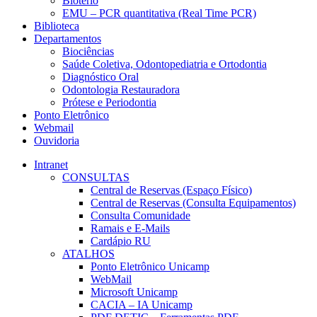
Biotério
EMU – PCR quantitativa (Real Time PCR)
Biblioteca
Departamentos
Biociências
Saúde Coletiva, Odontopediatria e Ortodontia
Diagnóstico Oral
Odontologia Restauradora
Prótese e Periodontia
Ponto Eletrônico
Webmail
Ouvidoria
Intranet
CONSULTAS
Central de Reservas (Espaço Físico)
Central de Reservas (Consulta Equipamentos)
Consulta Comunidade
Ramais e E-Mails
Cardápio RU
ATALHOS
Ponto Eletrônico Unicamp
WebMail
Microsoft Unicamp
CACIA – IA Unicamp