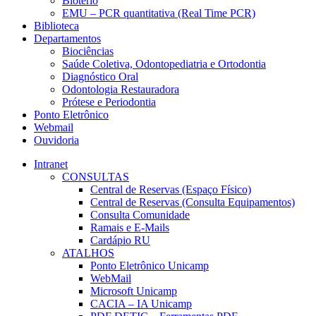
Biotério
EMU – PCR quantitativa (Real Time PCR)
Biblioteca
Departamentos
Biociências
Saúde Coletiva, Odontopediatria e Ortodontia
Diagnóstico Oral
Odontologia Restauradora
Prótese e Periodontia
Ponto Eletrônico
Webmail
Ouvidoria
Intranet
CONSULTAS
Central de Reservas (Espaço Físico)
Central de Reservas (Consulta Equipamentos)
Consulta Comunidade
Ramais e E-Mails
Cardápio RU
ATALHOS
Ponto Eletrônico Unicamp
WebMail
Microsoft Unicamp
CACIA – IA Unicamp