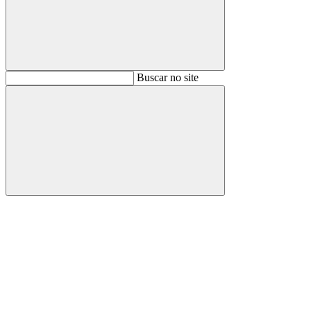
Buscar
Buscar no site
Buscar
Aumentar fonte
Diminuir fonte