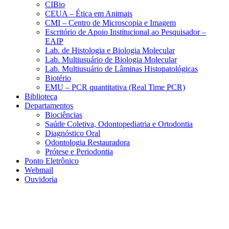
CIBio
CEUA – Ética em Animais
CMI – Centro de Microscopia e Imagem
Escritório de Apoio Institucional ao Pesquisador –
EAIP
Lab. de Histologia e Biologia Molecular
Lab. Multiusuário de Biologia Molecular
Lab. Multiusuário de Lâminas Histopatológicas
Biotério
EMU – PCR quantitativa (Real Time PCR)
Biblioteca
Departamentos
Biociências
Saúde Coletiva, Odontopediatria e Ortodontia
Diagnóstico Oral
Odontologia Restauradora
Prótese e Periodontia
Ponto Eletrônico
Webmail
Ouvidoria
Aumentar fonte