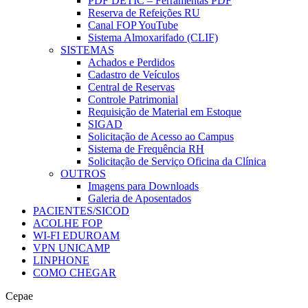
PDF DETIC – Ferramentas PDF
Reserva de Refeições RU
Canal FOP YouTube
Sistema Almoxarifado (CLIF)
SISTEMAS
Achados e Perdidos
Cadastro de Veículos
Central de Reservas
Controle Patrimonial
Requisição de Material em Estoque
SIGAD
Solicitação de Acesso ao Campus
Sistema de Frequência RH
Solicitação de Serviço Oficina da Clínica
OUTROS
Imagens para Downloads
Galeria de Aposentados
PACIENTES/SICOD
ACOLHE FOP
WI-FI EDUROAM
VPN UNICAMP
LINPHONE
COMO CHEGAR
Cepae