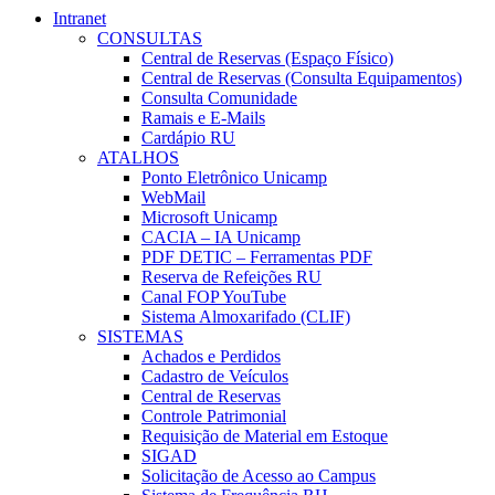
Intranet
CONSULTAS
Central de Reservas (Espaço Físico)
Central de Reservas (Consulta Equipamentos)
Consulta Comunidade
Ramais e E-Mails
Cardápio RU
ATALHOS
Ponto Eletrônico Unicamp
WebMail
Microsoft Unicamp
CACIA – IA Unicamp
PDF DETIC – Ferramentas PDF
Reserva de Refeições RU
Canal FOP YouTube
Sistema Almoxarifado (CLIF)
SISTEMAS
Achados e Perdidos
Cadastro de Veículos
Central de Reservas
Controle Patrimonial
Requisição de Material em Estoque
SIGAD
Solicitação de Acesso ao Campus