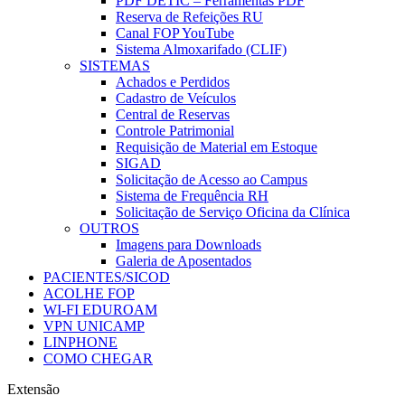
PDF DETIC – Ferramentas PDF
Reserva de Refeições RU
Canal FOP YouTube
Sistema Almoxarifado (CLIF)
SISTEMAS
Achados e Perdidos
Cadastro de Veículos
Central de Reservas
Controle Patrimonial
Requisição de Material em Estoque
SIGAD
Solicitação de Acesso ao Campus
Sistema de Frequência RH
Solicitação de Serviço Oficina da Clínica
OUTROS
Imagens para Downloads
Galeria de Aposentados
PACIENTES/SICOD
ACOLHE FOP
WI-FI EDUROAM
VPN UNICAMP
LINPHONE
COMO CHEGAR
Extensão