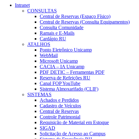
Intranet
CONSULTAS
Central de Reservas (Espaço Físico)
Central de Reservas (Consulta Equipamentos)
Consulta Comunidade
Ramais e E-Mails
Cardápio RU
ATALHOS
Ponto Eletrônico Unicamp
WebMail
Microsoft Unicamp
CACIA – IA Unicamp
PDF DETIC – Ferramentas PDF
Reserva de Refeições RU
Canal FOP YouTube
Sistema Almoxarifado (CLIF)
SISTEMAS
Achados e Perdidos
Cadastro de Veículos
Central de Reservas
Controle Patrimonial
Requisição de Material em Estoque
SIGAD
Solicitação de Acesso ao Campus