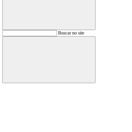
Buscar
Buscar no site
Buscar
Aumentar fonte
Diminuir fonte