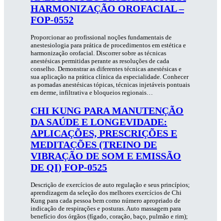
HARMONIZAÇÃO OROFACIAL –
FOP-0552
Proporcionar ao profissional noções fundamentais de
anestesiologia para prática de procedimentos em estética e
harmonização orofacial. Discorrer sobre as técnicas
anestésicas permitidas perante as resoluções de cada
conselho. Demonstrar as diferentes técnicas anestésicas e
sua aplicação na prática clínica da especialidade. Conhecer
as pomadas anestésicas tópicas, técnicas injetáveis pontuais
em derme, infiltrativa e bloqueios regionais…
CHI KUNG PARA MANUTENÇÃO
DA SAÚDE E LONGEVIDADE:
APLICAÇÕES, PRESCRIÇÕES E
MEDITAÇÕES (TREINO DE
VIBRAÇÃO DE SOM E EMISSÃO
DE QI) FOP-0525
Descrição de exercícios de auto regulação e seus princípios;
aprendizagem da seleção dos melhores exercícios de Chi
Kung para cada pessoa bem como número apropriado de
indicação de respirações e posturas. Auto massagem para
benefício dos órgãos (fígado, coração, baço, pulmão e rim);