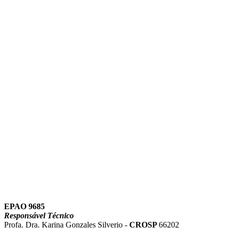
Link para o Instagram
Link para o Youtube
EPAO 9685
Responsável Técnico
Profa. Dra. Karina Gonzales Silverio -
CROSP
66202