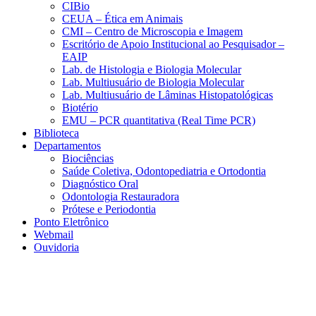
CIBio
CEUA – Ética em Animais
CMI – Centro de Microscopia e Imagem
Escritório de Apoio Institucional ao Pesquisador –
EAIP
Lab. de Histologia e Biologia Molecular
Lab. Multiusuário de Biologia Molecular
Lab. Multiusuário de Lâminas Histopatológicas
Biotério
EMU – PCR quantitativa (Real Time PCR)
Biblioteca
Departamentos
Biociências
Saúde Coletiva, Odontopediatria e Ortodontia
Diagnóstico Oral
Odontologia Restauradora
Prótese e Periodontia
Ponto Eletrônico
Webmail
Ouvidoria
Aumentar fonte