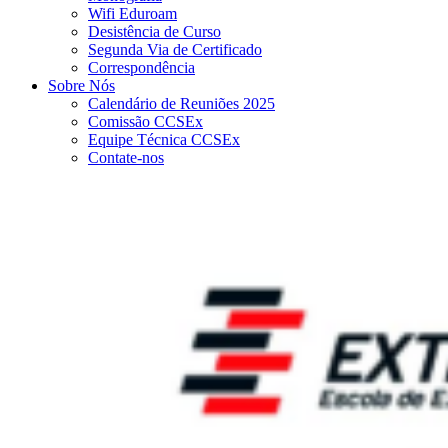
Wifi Eduroam
Desistência de Curso
Segunda Via de Certificado
Correspondência
Sobre Nós
Calendário de Reuniões 2025
Comissão CCSEx
Equipe Técnica CCSEx
Contate-nos