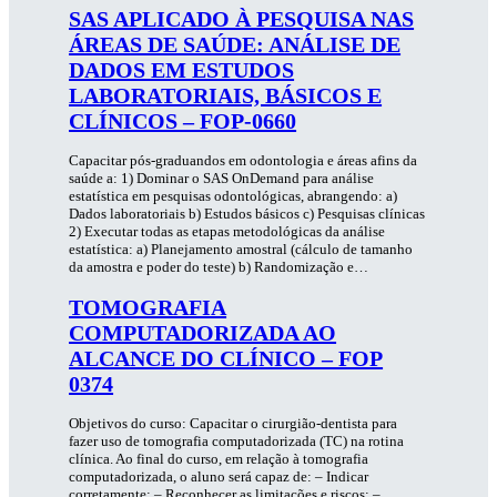
SAS APLICADO À PESQUISA NAS
ÁREAS DE SAÚDE: ANÁLISE DE
DADOS EM ESTUDOS
LABORATORIAIS, BÁSICOS E
CLÍNICOS – FOP-0660
Capacitar pós-graduandos em odontologia e áreas afins da
saúde a: 1) Dominar o SAS OnDemand para análise
estatística em pesquisas odontológicas, abrangendo: a)
Dados laboratoriais b) Estudos básicos c) Pesquisas clínicas
2) Executar todas as etapas metodológicas da análise
estatística: a) Planejamento amostral (cálculo de tamanho
da amostra e poder do teste) b) Randomização e…
TOMOGRAFIA
COMPUTADORIZADA AO
ALCANCE DO CLÍNICO – FOP
0374
Objetivos do curso: Capacitar o cirurgião-dentista para
fazer uso de tomografia computadorizada (TC) na rotina
clínica. Ao final do curso, em relação à tomografia
computadorizada, o aluno será capaz de: – Indicar
corretamente; – Reconhecer as limitações e riscos; –