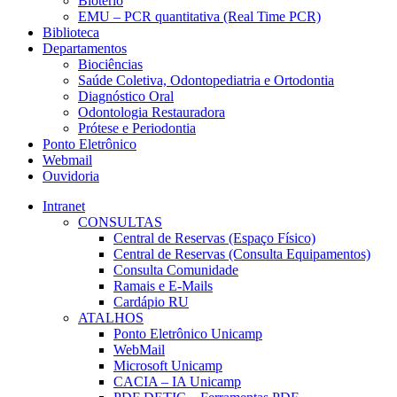
Biotério
EMU – PCR quantitativa (Real Time PCR)
Biblioteca
Departamentos
Biociências
Saúde Coletiva, Odontopediatria e Ortodontia
Diagnóstico Oral
Odontologia Restauradora
Prótese e Periodontia
Ponto Eletrônico
Webmail
Ouvidoria
Intranet
CONSULTAS
Central de Reservas (Espaço Físico)
Central de Reservas (Consulta Equipamentos)
Consulta Comunidade
Ramais e E-Mails
Cardápio RU
ATALHOS
Ponto Eletrônico Unicamp
WebMail
Microsoft Unicamp
CACIA – IA Unicamp