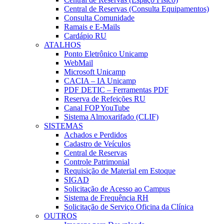
Central de Reservas (Consulta Equipamentos)
Consulta Comunidade
Ramais e E-Mails
Cardápio RU
ATALHOS
Ponto Eletrônico Unicamp
WebMail
Microsoft Unicamp
CACIA – IA Unicamp
PDF DETIC – Ferramentas PDF
Reserva de Refeições RU
Canal FOP YouTube
Sistema Almoxarifado (CLIF)
SISTEMAS
Achados e Perdidos
Cadastro de Veículos
Central de Reservas
Controle Patrimonial
Requisição de Material em Estoque
SIGAD
Solicitação de Acesso ao Campus
Sistema de Frequência RH
Solicitação de Serviço Oficina da Clínica
OUTROS