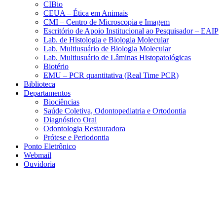
CIBio
CEUA – Ética em Animais
CMI – Centro de Microscopia e Imagem
Escritório de Apoio Institucional ao Pesquisador – EAIP
Lab. de Histologia e Biologia Molecular
Lab. Multiusuário de Biologia Molecular
Lab. Multiusuário de Lâminas Histopatológicas
Biotério
EMU – PCR quantitativa (Real Time PCR)
Biblioteca
Departamentos
Biociências
Saúde Coletiva, Odontopediatria e Ortodontia
Diagnóstico Oral
Odontologia Restauradora
Prótese e Periodontia
Ponto Eletrônico
Webmail
Ouvidoria
Aumentar fonte