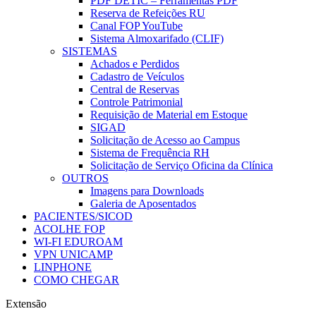
PDF DETIC – Ferramentas PDF
Reserva de Refeições RU
Canal FOP YouTube
Sistema Almoxarifado (CLIF)
SISTEMAS
Achados e Perdidos
Cadastro de Veículos
Central de Reservas
Controle Patrimonial
Requisição de Material em Estoque
SIGAD
Solicitação de Acesso ao Campus
Sistema de Frequência RH
Solicitação de Serviço Oficina da Clínica
OUTROS
Imagens para Downloads
Galeria de Aposentados
PACIENTES/SICOD
ACOLHE FOP
WI-FI EDUROAM
VPN UNICAMP
LINPHONE
COMO CHEGAR
Extensão