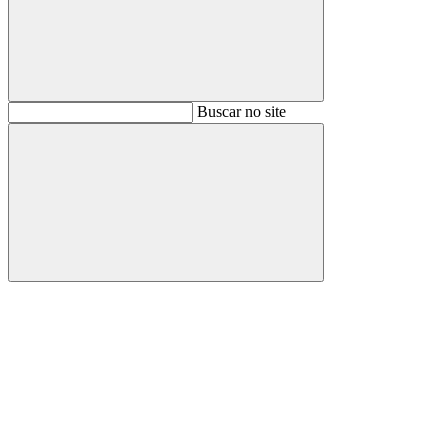
Buscar
Buscar no site
Buscar
Aumentar fonte
Diminuir fonte