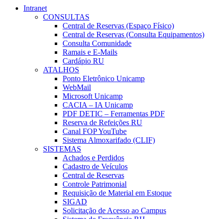
Intranet
CONSULTAS
Central de Reservas (Espaço Físico)
Central de Reservas (Consulta Equipamentos)
Consulta Comunidade
Ramais e E-Mails
Cardápio RU
ATALHOS
Ponto Eletrônico Unicamp
WebMail
Microsoft Unicamp
CACIA – IA Unicamp
PDF DETIC – Ferramentas PDF
Reserva de Refeições RU
Canal FOP YouTube
Sistema Almoxarifado (CLIF)
SISTEMAS
Achados e Perdidos
Cadastro de Veículos
Central de Reservas
Controle Patrimonial
Requisição de Material em Estoque
SIGAD
Solicitação de Acesso ao Campus