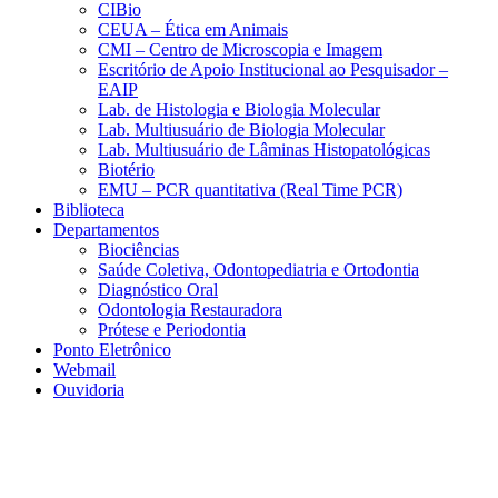
CIBio
CEUA – Ética em Animais
CMI – Centro de Microscopia e Imagem
Escritório de Apoio Institucional ao Pesquisador –
EAIP
Lab. de Histologia e Biologia Molecular
Lab. Multiusuário de Biologia Molecular
Lab. Multiusuário de Lâminas Histopatológicas
Biotério
EMU – PCR quantitativa (Real Time PCR)
Biblioteca
Departamentos
Biociências
Saúde Coletiva, Odontopediatria e Ortodontia
Diagnóstico Oral
Odontologia Restauradora
Prótese e Periodontia
Ponto Eletrônico
Webmail
Ouvidoria
Aumentar fonte