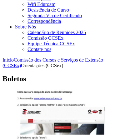
Wifi Eduroam
Desistência de Curso
Segunda Via de Certificado
Correspondência
Sobre Nós
Calendário de Reuniões 2025
Comissão CCSEx
Equipe Técnica CCSEx
Contate-nos
Início
Comissão dos Cursos e Serviços de Extensão
(CCSEx)
Orientações (CCSex)
Boletos