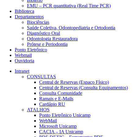
Biotério
EMU – PCR quantitativa (Real Time PCR)
Biblioteca
Departamentos
Biociências
Saúde Coletiva, Odontopediatria e Ortodontia
Diagnóstico Oral
Odontologia Restauradora
Prótese e Periodontia
Ponto Eletrônico
Webmail
Ouvidoria
Intranet
CONSULTAS
Central de Reservas (Espaço Físico)
Central de Reservas (Consulta Equipamentos)
Consulta Comunidade
Ramais e E-Mails
Cardápio RU
ATALHOS
Ponto Eletrônico Unicamp
WebMail
Microsoft Unicamp
CACIA – IA Unicamp