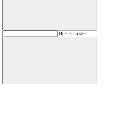
Buscar
Buscar no site
Buscar
Aumentar fonte
Diminuir fonte