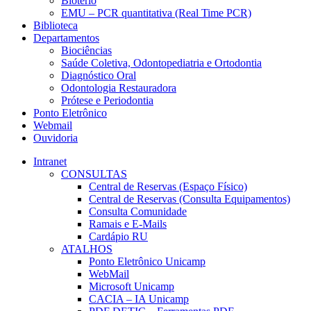
Biotério
EMU – PCR quantitativa (Real Time PCR)
Biblioteca
Departamentos
Biociências
Saúde Coletiva, Odontopediatria e Ortodontia
Diagnóstico Oral
Odontologia Restauradora
Prótese e Periodontia
Ponto Eletrônico
Webmail
Ouvidoria
Intranet
CONSULTAS
Central de Reservas (Espaço Físico)
Central de Reservas (Consulta Equipamentos)
Consulta Comunidade
Ramais e E-Mails
Cardápio RU
ATALHOS
Ponto Eletrônico Unicamp
WebMail
Microsoft Unicamp
CACIA – IA Unicamp