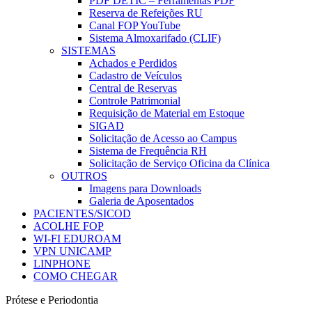
PDF DETIC – Ferramentas PDF
Reserva de Refeições RU
Canal FOP YouTube
Sistema Almoxarifado (CLIF)
SISTEMAS
Achados e Perdidos
Cadastro de Veículos
Central de Reservas
Controle Patrimonial
Requisição de Material em Estoque
SIGAD
Solicitação de Acesso ao Campus
Sistema de Frequência RH
Solicitação de Serviço Oficina da Clínica
OUTROS
Imagens para Downloads
Galeria de Aposentados
PACIENTES/SICOD
ACOLHE FOP
WI-FI EDUROAM
VPN UNICAMP
LINPHONE
COMO CHEGAR
Prótese e Periodontia