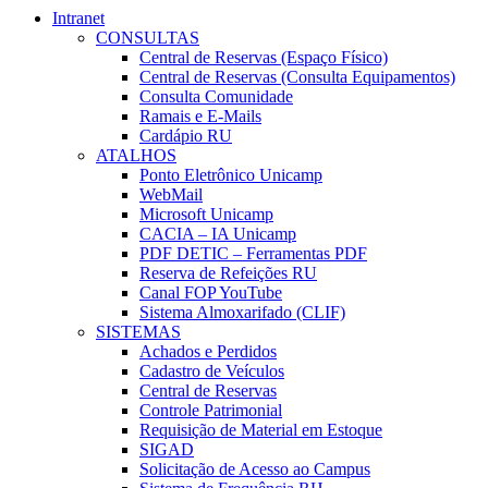
Intranet
CONSULTAS
Central de Reservas (Espaço Físico)
Central de Reservas (Consulta Equipamentos)
Consulta Comunidade
Ramais e E-Mails
Cardápio RU
ATALHOS
Ponto Eletrônico Unicamp
WebMail
Microsoft Unicamp
CACIA – IA Unicamp
PDF DETIC – Ferramentas PDF
Reserva de Refeições RU
Canal FOP YouTube
Sistema Almoxarifado (CLIF)
SISTEMAS
Achados e Perdidos
Cadastro de Veículos
Central de Reservas
Controle Patrimonial
Requisição de Material em Estoque
SIGAD
Solicitação de Acesso ao Campus