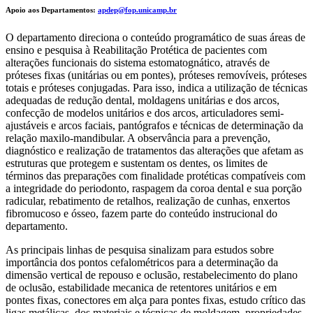
Apoio aos Departamentos:
apdep@fop.unicamp.br
O departamento direciona o conteúdo programático de suas áreas de
ensino e pesquisa à Reabilitação Protética de pacientes com
alterações funcionais do sistema estomatognático, através de
próteses fixas (unitárias ou em pontes), próteses removíveis, próteses
totais e próteses conjugadas. Para isso, indica a utilização de técnicas
adequadas de redução dental, moldagens unitárias e dos arcos,
confecção de modelos unitários e dos arcos, articuladores semi-
ajustáveis e arcos faciais, pantógrafos e técnicas de determinação da
relação maxilo-mandibular. A observância para a prevenção,
diagnóstico e realização de tratamentos das alterações que afetam as
estruturas que protegem e sustentam os dentes, os limites de
términos das preparações com finalidade protéticas compatíveis com
a integridade do periodonto, raspagem da coroa dental e sua porção
radicular, rebatimento de retalhos, realização de cunhas, enxertos
fibromucoso e ósseo, fazem parte do conteúdo instrucional do
departamento.
As principais linhas de pesquisa sinalizam para estudos sobre
importância dos pontos cefalométricos para a determinação da
dimensão vertical de repouso e oclusão, restabelecimento do plano
de oclusão, estabilidade mecanica de retentores unitários e em
pontes fixas, conectores em alça para pontes fixas, estudo crítico das
ligas metálicas, dos materiais e técnicas de moldagem, propriedades