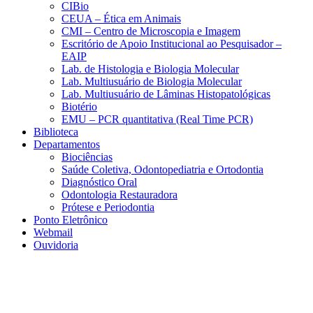
CIBio
CEUA – Ética em Animais
CMI – Centro de Microscopia e Imagem
Escritório de Apoio Institucional ao Pesquisador –
EAIP
Lab. de Histologia e Biologia Molecular
Lab. Multiusuário de Biologia Molecular
Lab. Multiusuário de Lâminas Histopatológicas
Biotério
EMU – PCR quantitativa (Real Time PCR)
Biblioteca
Departamentos
Biociências
Saúde Coletiva, Odontopediatria e Ortodontia
Diagnóstico Oral
Odontologia Restauradora
Prótese e Periodontia
Ponto Eletrônico
Webmail
Ouvidoria
Aumentar fonte