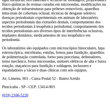
físico-químicas de resinas curadas em microondas, modificações na
obtenção de infraestruturas para próteses removíveis, aparelhos
intra-orais de cobertura oclusal, técnicas de desgaste seletivo;
doenças periodontais experimentais em animais de laboratório;
aspectos periodontais das extrusões dentais, comportamento dos
tecidos periodontais à terapêutica periodontal, comportamento dos
tecidos periodontais aos diversos tipos de interferências oclusivas,
implantes dentários, medicamentos de uso terapêutico em
periodontia.
Os laboratórios são equipados com microscópios binoculares, lupa
esteroscópica, micrótomo, estufas, fornos para fundição, aparelhos
de polimerização controlada, forno para porcelana, delineadores,
torno mecânico, forno microondas, motores elétricos de alta e baixa
rotação, maçaricos para fundição e soldagem, inclusores e
espatuladores a vácuo e duas clínicas com seis equipos.
Av. Limeira, 901 - Caixa Postal 52 - Bairro Areião
Piracicaba - SP - CEP: 13414-903
(019) 2106-5220
Link para o Facebook