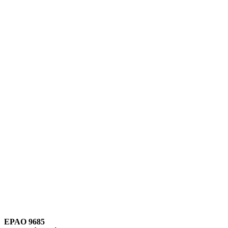
Link para o Instagram
Link para o Youtube
EPAO 9685