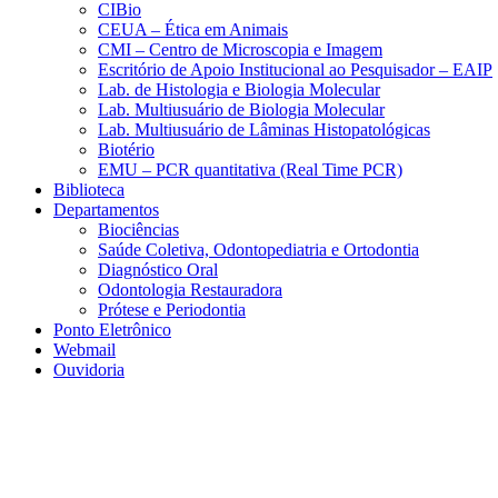
CIBio
CEUA – Ética em Animais
CMI – Centro de Microscopia e Imagem
Escritório de Apoio Institucional ao Pesquisador – EAIP
Lab. de Histologia e Biologia Molecular
Lab. Multiusuário de Biologia Molecular
Lab. Multiusuário de Lâminas Histopatológicas
Biotério
EMU – PCR quantitativa (Real Time PCR)
Biblioteca
Departamentos
Biociências
Saúde Coletiva, Odontopediatria e Ortodontia
Diagnóstico Oral
Odontologia Restauradora
Prótese e Periodontia
Ponto Eletrônico
Webmail
Ouvidoria
Aumentar fonte