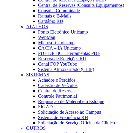
Central de Reservas (Consulta Equipamentos)
Consulta Comunidade
Ramais e E-Mails
Cardápio RU
ATALHOS
Ponto Eletrônico Unicamp
WebMail
Microsoft Unicamp
CACIA – IA Unicamp
PDF DETIC – Ferramentas PDF
Reserva de Refeições RU
Canal FOP YouTube
Sistema Almoxarifado (CLIF)
SISTEMAS
Achados e Perdidos
Cadastro de Veículos
Central de Reservas
Controle Patrimonial
Requisição de Material em Estoque
SIGAD
Solicitação de Acesso ao Campus
Sistema de Frequência RH
Solicitação de Serviço Oficina da Clínica
OUTROS