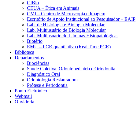
CIBio
CEUA – Ética em Animais
CMI – Centro de Microscopia e Imagem
Escritório de Apoio Institucional ao Pesquisador – EAIP
Lab. de Histologia e Biologia Molecular
Lab. Multiusuário de Biologia Molecular
Lab. Multiusuário de Lâminas Histopatológicas
Biotério
EMU – PCR quantitativa (Real Time PCR)
Biblioteca
Departamentos
Biociências
Saúde Coletiva, Odontopediatria e Ortodontia
Diagnóstico Oral
Odontologia Restauradora
Prótese e Periodontia
Ponto Eletrônico
Webmail
Ouvidoria
Aumentar fonte