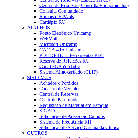
Central de Reservas (Consulta Equipamentos)
Consulta Comunidade
Ramais e E-Mails
Cardápio RU
ATALHOS
Ponto Eletrônico Unicamp
WebMail
Microsoft Unicamp
CACIA – IA Unicamp
PDF DETIC – Ferramentas PDF
Reserva de Refeições RU
Canal FOP YouTube
Sistema Almoxarifado (CLIF)
SISTEMAS
Achados e Perdidos
Cadastro de Veículos
Central de Reservas
Controle Patrimonial
Requisição de Material em Estoque
SIGAD
Solicitação de Acesso ao Campus
Sistema de Frequência RH
Solicitação de Serviço Oficina da Clínica
OUTROS