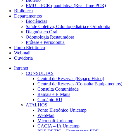
Biotério
EMU – PCR quantitativa (Real Time PCR)
Biblioteca
Departamentos
Biociências
Saúde Coletiva, Odontopediatria e Ortodontia
Diagnóstico Oral
Odontologia Restauradora
Prótese e Periodontia
Ponto Eletrônico
Webmail
Ouvidoria
Intranet
CONSULTAS
Central de Reservas (Espaço Físico)
Central de Reservas (Consulta Equipamentos)
Consulta Comunidade
Ramais e E-Mails
Cardápio RU
ATALHOS
Ponto Eletrônico Unicamp
WebMail
Microsoft Unicamp
CACIA – IA Unicamp