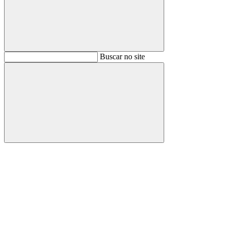
Buscar
Buscar no site
Buscar
Aumentar fonte
Diminuir fonte