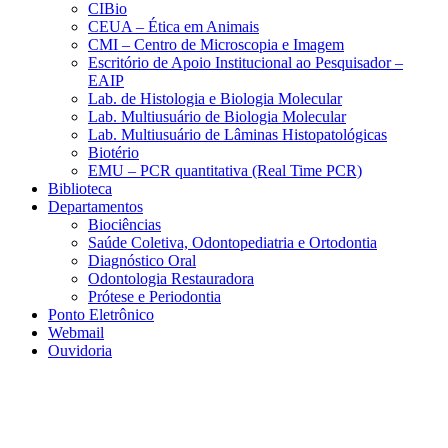
CIBio
CEUA – Ética em Animais
CMI – Centro de Microscopia e Imagem
Escritório de Apoio Institucional ao Pesquisador –
EAIP
Lab. de Histologia e Biologia Molecular
Lab. Multiusuário de Biologia Molecular
Lab. Multiusuário de Lâminas Histopatológicas
Biotério
EMU – PCR quantitativa (Real Time PCR)
Biblioteca
Departamentos
Biociências
Saúde Coletiva, Odontopediatria e Ortodontia
Diagnóstico Oral
Odontologia Restauradora
Prótese e Periodontia
Ponto Eletrônico
Webmail
Ouvidoria
Aumentar fonte