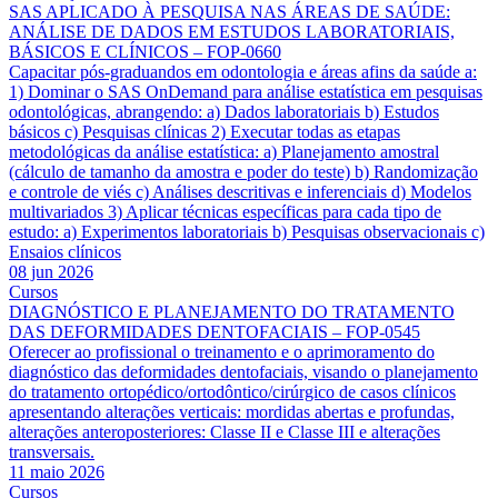
SAS APLICADO À PESQUISA NAS ÁREAS DE SAÚDE:
ANÁLISE DE DADOS EM ESTUDOS LABORATORIAIS,
BÁSICOS E CLÍNICOS – FOP-0660
Capacitar pós-graduandos em odontologia e áreas afins da saúde a:
1) Dominar o SAS OnDemand para análise estatística em pesquisas
odontológicas, abrangendo: a) Dados laboratoriais b) Estudos
básicos c) Pesquisas clínicas 2) Executar todas as etapas
metodológicas da análise estatística: a) Planejamento amostral
(cálculo de tamanho da amostra e poder do teste) b) Randomização
e controle de viés c) Análises descritivas e inferenciais d) Modelos
multivariados 3) Aplicar técnicas específicas para cada tipo de
estudo: a) Experimentos laboratoriais b) Pesquisas observacionais c)
Ensaios clínicos
08 jun 2026
Cursos
DIAGNÓSTICO E PLANEJAMENTO DO TRATAMENTO
DAS DEFORMIDADES DENTOFACIAIS – FOP-0545
Oferecer ao profissional o treinamento e o aprimoramento do
diagnóstico das deformidades dentofaciais, visando o planejamento
do tratamento ortopédico/ortodôntico/cirúrgico de casos clínicos
apresentando alterações verticais: mordidas abertas e profundas,
alterações anteroposteriores: Classe II e Classe III e alterações
transversais.
11 maio 2026
Cursos