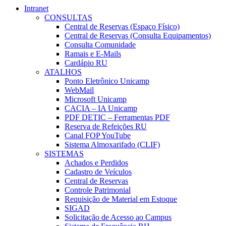
Intranet
CONSULTAS
Central de Reservas (Espaço Físico)
Central de Reservas (Consulta Equipamentos)
Consulta Comunidade
Ramais e E-Mails
Cardápio RU
ATALHOS
Ponto Eletrônico Unicamp
WebMail
Microsoft Unicamp
CACIA – IA Unicamp
PDF DETIC – Ferramentas PDF
Reserva de Refeições RU
Canal FOP YouTube
Sistema Almoxarifado (CLIF)
SISTEMAS
Achados e Perdidos
Cadastro de Veículos
Central de Reservas
Controle Patrimonial
Requisição de Material em Estoque
SIGAD
Solicitação de Acesso ao Campus