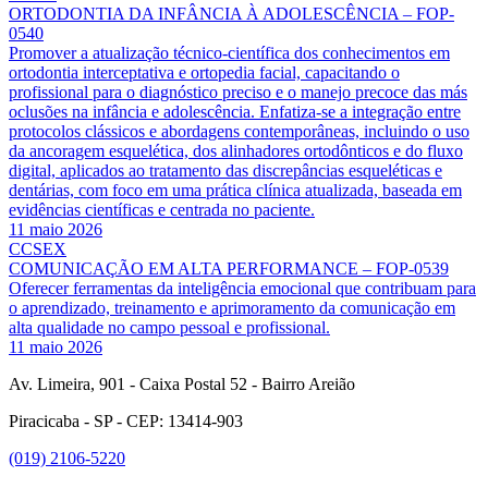
ORTODONTIA DA INFÂNCIA À ADOLESCÊNCIA – FOP-
0540
Promover a atualização técnico-científica dos conhecimentos em
ortodontia interceptativa e ortopedia facial, capacitando o
profissional para o diagnóstico preciso e o manejo precoce das más
oclusões na infância e adolescência. Enfatiza-se a integração entre
protocolos clássicos e abordagens contemporâneas, incluindo o uso
da ancoragem esquelética, dos alinhadores ortodônticos e do fluxo
digital, aplicados ao tratamento das discrepâncias esqueléticas e
dentárias, com foco em uma prática clínica atualizada, baseada em
evidências científicas e centrada no paciente.
11 maio 2026
CCSEX
COMUNICAÇÃO EM ALTA PERFORMANCE – FOP-0539
Oferecer ferramentas da inteligência emocional que contribuam para
o aprendizado, treinamento e aprimoramento da comunicação em
alta qualidade no campo pessoal e profissional.
11 maio 2026
Av. Limeira, 901 - Caixa Postal 52 - Bairro Areião
Piracicaba - SP - CEP: 13414-903
(019) 2106-5220
Link para o Facebook