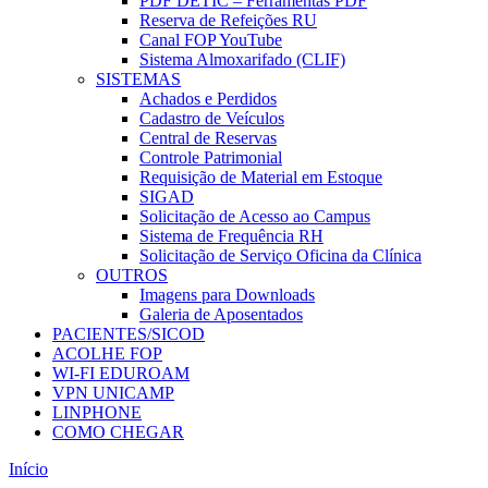
PDF DETIC – Ferramentas PDF
Reserva de Refeições RU
Canal FOP YouTube
Sistema Almoxarifado (CLIF)
SISTEMAS
Achados e Perdidos
Cadastro de Veículos
Central de Reservas
Controle Patrimonial
Requisição de Material em Estoque
SIGAD
Solicitação de Acesso ao Campus
Sistema de Frequência RH
Solicitação de Serviço Oficina da Clínica
OUTROS
Imagens para Downloads
Galeria de Aposentados
PACIENTES/SICOD
ACOLHE FOP
WI-FI EDUROAM
VPN UNICAMP
LINPHONE
COMO CHEGAR
Início