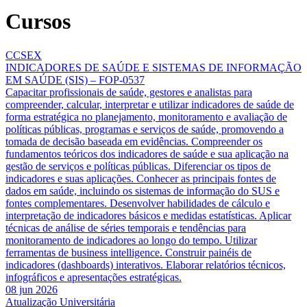
Cursos
CCSEX
INDICADORES DE SAÚDE E SISTEMAS DE INFORMAÇÃO
EM SAÚDE (SIS) – FOP-0537
Capacitar profissionais de saúde, gestores e analistas para
compreender, calcular, interpretar e utilizar indicadores de saúde de
forma estratégica no planejamento, monitoramento e avaliação de
políticas públicas, programas e serviços de saúde, promovendo a
tomada de decisão baseada em evidências. Compreender os
fundamentos teóricos dos indicadores de saúde e sua aplicação na
gestão de serviços e políticas públicas. Diferenciar os tipos de
indicadores e suas aplicações. Conhecer as principais fontes de
dados em saúde, incluindo os sistemas de informação do SUS e
fontes complementares. Desenvolver habilidades de cálculo e
interpretação de indicadores básicos e medidas estatísticas. Aplicar
técnicas de análise de séries temporais e tendências para
monitoramento de indicadores ao longo do tempo. Utilizar
ferramentas de business intelligence. Construir painéis de
indicadores (dashboards) interativos. Elaborar relatórios técnicos,
infográficos e apresentações estratégicas.
08 jun 2026
Atualização Universitária