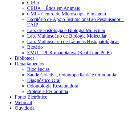
CIBio
CEUA – Ética em Animais
CMI – Centro de Microscopia e Imagem
Escritório de Apoio Institucional ao Pesquisador –
EAIP
Lab. de Histologia e Biologia Molecular
Lab. Multiusuário de Biologia Molecular
Lab. Multiusuário de Lâminas Histopatológicas
Biotério
EMU – PCR quantitativa (Real Time PCR)
Biblioteca
Departamentos
Biociências
Saúde Coletiva, Odontopediatria e Ortodontia
Diagnóstico Oral
Odontologia Restauradora
Prótese e Periodontia
Ponto Eletrônico
Webmail
Ouvidoria
Aumentar fonte