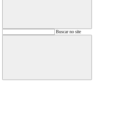
Buscar
Buscar no site
Buscar
Aumentar fonte
Diminuir fonte