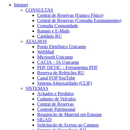
Intranet
CONSULTAS
Central de Reservas (Espaço Físico)
Central de Reservas (Consulta Equipamentos)
Consulta Comunidade
Ramais e E-Mails
Cardápio RU
ATALHOS
Ponto Eletrônico Unicamp
WebMail
Microsoft Unicamp
CACIA – IA Unicamp
PDF DETIC – Ferramentas PDF
Reserva de Refeições RU
Canal FOP YouTube
Sistema Almoxarifado (CLIF)
SISTEMAS
Achados e Perdidos
Cadastro de Veículos
Central de Reservas
Controle Patrimonial
Requisição de Material em Estoque
SIGAD
Solicitação de Acesso ao Campus