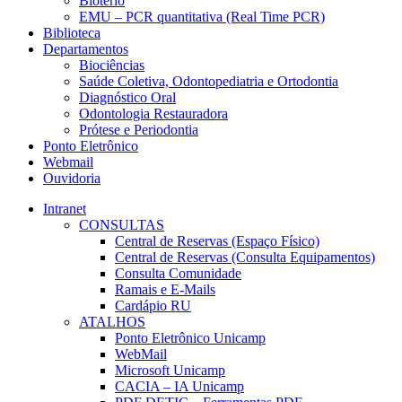
Biotério
EMU – PCR quantitativa (Real Time PCR)
Biblioteca
Departamentos
Biociências
Saúde Coletiva, Odontopediatria e Ortodontia
Diagnóstico Oral
Odontologia Restauradora
Prótese e Periodontia
Ponto Eletrônico
Webmail
Ouvidoria
Intranet
CONSULTAS
Central de Reservas (Espaço Físico)
Central de Reservas (Consulta Equipamentos)
Consulta Comunidade
Ramais e E-Mails
Cardápio RU
ATALHOS
Ponto Eletrônico Unicamp
WebMail
Microsoft Unicamp
CACIA – IA Unicamp