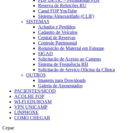
PDF DETIC – Ferramentas PDF
Reserva de Refeições RU
Canal FOP YouTube
Sistema Almoxarifado (CLIF)
SISTEMAS
Achados e Perdidos
Cadastro de Veículos
Central de Reservas
Controle Patrimonial
Requisição de Material em Estoque
SIGAD
Solicitação de Acesso ao Campus
Sistema de Frequência RH
Solicitação de Serviço Oficina da Clínica
OUTROS
Imagens para Downloads
Galeria de Aposentados
PACIENTES/SICOD
ACOLHE FOP
WI-FI EDUROAM
VPN UNICAMP
LINPHONE
COMO CHEGAR
Cepae