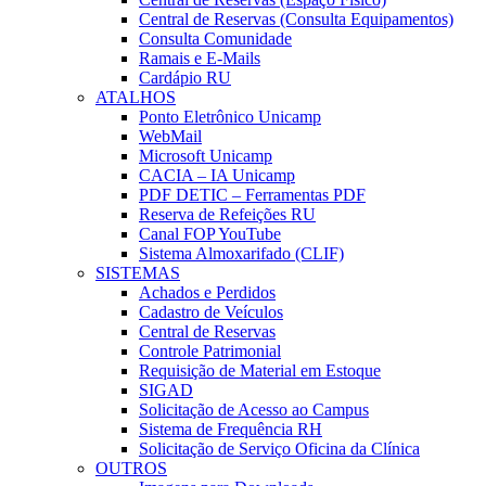
Central de Reservas (Consulta Equipamentos)
Consulta Comunidade
Ramais e E-Mails
Cardápio RU
ATALHOS
Ponto Eletrônico Unicamp
WebMail
Microsoft Unicamp
CACIA – IA Unicamp
PDF DETIC – Ferramentas PDF
Reserva de Refeições RU
Canal FOP YouTube
Sistema Almoxarifado (CLIF)
SISTEMAS
Achados e Perdidos
Cadastro de Veículos
Central de Reservas
Controle Patrimonial
Requisição de Material em Estoque
SIGAD
Solicitação de Acesso ao Campus
Sistema de Frequência RH
Solicitação de Serviço Oficina da Clínica
OUTROS