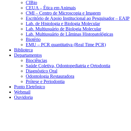
CIBio
CEUA – Ética em Animais
CMI – Centro de Microscopia e Imagem
Escritório de Apoio Institucional ao Pesquisador – EAIP
Lab. de Histologia e Biologia Molecular
Lab. Multiusuário de Biologia Molecular
Lab. Multiusuário de Lâminas Histopatológicas
Biotério
EMU – PCR quantitativa (Real Time PCR)
Biblioteca
Departamentos
Biociências
Saúde Coletiva, Odontopediatria e Ortodontia
Diagnóstico Oral
Odontologia Restauradora
Prótese e Periodontia
Ponto Eletrônico
Webmail
Ouvidoria
Aumentar fonte