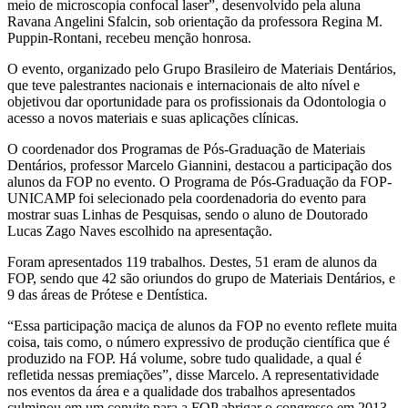
meio de microscopia confocal laser”, desenvolvido pela aluna
Ravana Angelini Sfalcin, sob orientação da professora Regina M.
Puppin-Rontani, recebeu menção honrosa.
O evento, organizado pelo Grupo Brasileiro de Materiais Dentários,
que teve palestrantes nacionais e internacionais de alto nível e
objetivou dar oportunidade para os profissionais da Odontologia o
acesso a novos materiais e suas aplicações clínicas.
O coordenador dos Programas de Pós-Graduação de Materiais
Dentários, professor Marcelo Giannini, destacou a participação dos
alunos da FOP no evento. O Programa de Pós-Graduação da FOP-
UNICAMP foi selecionado pela coordenadoria do evento para
mostrar suas Linhas de Pesquisas, sendo o aluno de Doutorado
Lucas Zago Naves escolhido na apresentação.
Foram apresentados 119 trabalhos. Destes, 51 eram de alunos da
FOP, sendo que 42 são oriundos do grupo de Materiais Dentários, e
9 das áreas de Prótese e Dentística.
“Essa participação maciça de alunos da FOP no evento reflete muita
coisa, tais como, o número expressivo de produção científica que é
produzido na FOP. Há volume, sobre tudo qualidade, a qual é
refletida nessas premiações”, disse Marcelo. A representatividade
nos eventos da área e a qualidade dos trabalhos apresentados
culminou em um convite para a FOP abrigar o congresso em 2013.