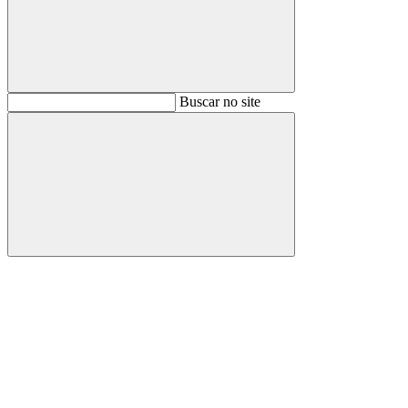
Buscar
Buscar no site
Buscar
Aumentar fonte
Diminuir fonte