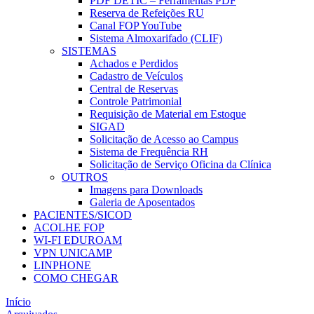
PDF DETIC – Ferramentas PDF
Reserva de Refeições RU
Canal FOP YouTube
Sistema Almoxarifado (CLIF)
SISTEMAS
Achados e Perdidos
Cadastro de Veículos
Central de Reservas
Controle Patrimonial
Requisição de Material em Estoque
SIGAD
Solicitação de Acesso ao Campus
Sistema de Frequência RH
Solicitação de Serviço Oficina da Clínica
OUTROS
Imagens para Downloads
Galeria de Aposentados
PACIENTES/SICOD
ACOLHE FOP
WI-FI EDUROAM
VPN UNICAMP
LINPHONE
COMO CHEGAR
Início