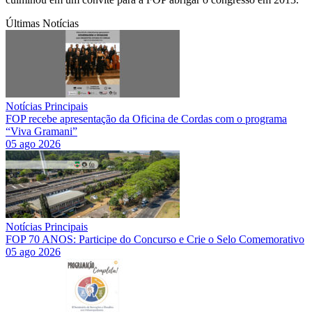
Últimas Notícias
Notícias Principais
FOP recebe apresentação da Oficina de Cordas com o programa
“Viva Gramani”
05 ago 2026
Notícias Principais
FOP 70 ANOS: Participe do Concurso e Crie o Selo Comemorativo
05 ago 2026