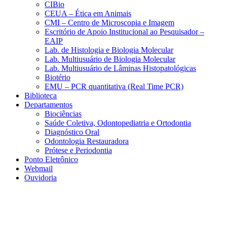
CIBio
CEUA – Ética em Animais
CMI – Centro de Microscopia e Imagem
Escritório de Apoio Institucional ao Pesquisador –
EAIP
Lab. de Histologia e Biologia Molecular
Lab. Multiusuário de Biologia Molecular
Lab. Multiusuário de Lâminas Histopatológicas
Biotério
EMU – PCR quantitativa (Real Time PCR)
Biblioteca
Departamentos
Biociências
Saúde Coletiva, Odontopediatria e Ortodontia
Diagnóstico Oral
Odontologia Restauradora
Prótese e Periodontia
Ponto Eletrônico
Webmail
Ouvidoria
Aumentar fonte