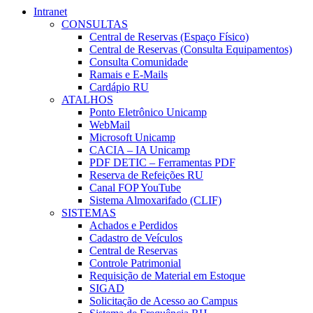
Intranet
CONSULTAS
Central de Reservas (Espaço Físico)
Central de Reservas (Consulta Equipamentos)
Consulta Comunidade
Ramais e E-Mails
Cardápio RU
ATALHOS
Ponto Eletrônico Unicamp
WebMail
Microsoft Unicamp
CACIA – IA Unicamp
PDF DETIC – Ferramentas PDF
Reserva de Refeições RU
Canal FOP YouTube
Sistema Almoxarifado (CLIF)
SISTEMAS
Achados e Perdidos
Cadastro de Veículos
Central de Reservas
Controle Patrimonial
Requisição de Material em Estoque
SIGAD
Solicitação de Acesso ao Campus