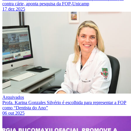
contra cárie, aponta pesquisa da FOP-Unicamp
17 dez 2025
Arquivados
Profa. Karina Gonzales Silvério é escolhida para representar a FOP
como “Dentista do Ano”
06 out 2025