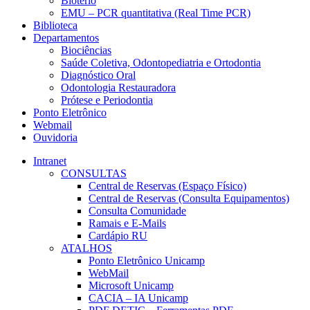
Biotério
EMU – PCR quantitativa (Real Time PCR)
Biblioteca
Departamentos
Biociências
Saúde Coletiva, Odontopediatria e Ortodontia
Diagnóstico Oral
Odontologia Restauradora
Prótese e Periodontia
Ponto Eletrônico
Webmail
Ouvidoria
Intranet
CONSULTAS
Central de Reservas (Espaço Físico)
Central de Reservas (Consulta Equipamentos)
Consulta Comunidade
Ramais e E-Mails
Cardápio RU
ATALHOS
Ponto Eletrônico Unicamp
WebMail
Microsoft Unicamp
CACIA – IA Unicamp