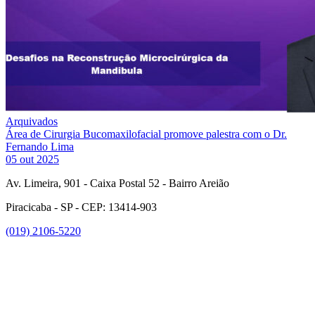
Arquivados
Área de Cirurgia Bucomaxilofacial promove palestra com o Dr.
Fernando Lima
05 out 2025
Av. Limeira, 901 - Caixa Postal 52 - Bairro Areião
Piracicaba - SP - CEP: 13414-903
(019) 2106-5220
Link para o Facebook