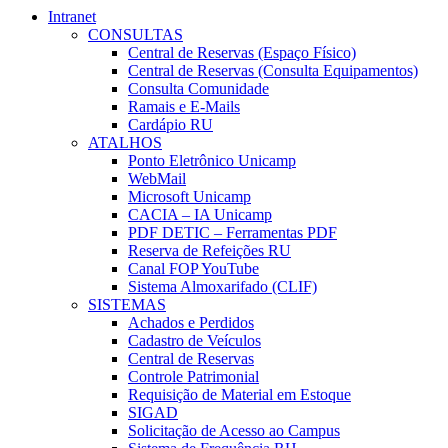
Intranet
CONSULTAS
Central de Reservas (Espaço Físico)
Central de Reservas (Consulta Equipamentos)
Consulta Comunidade
Ramais e E-Mails
Cardápio RU
ATALHOS
Ponto Eletrônico Unicamp
WebMail
Microsoft Unicamp
CACIA – IA Unicamp
PDF DETIC – Ferramentas PDF
Reserva de Refeições RU
Canal FOP YouTube
Sistema Almoxarifado (CLIF)
SISTEMAS
Achados e Perdidos
Cadastro de Veículos
Central de Reservas
Controle Patrimonial
Requisição de Material em Estoque
SIGAD
Solicitação de Acesso ao Campus