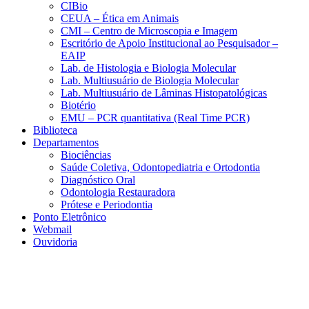
CIBio
CEUA – Ética em Animais
CMI – Centro de Microscopia e Imagem
Escritório de Apoio Institucional ao Pesquisador –
EAIP
Lab. de Histologia e Biologia Molecular
Lab. Multiusuário de Biologia Molecular
Lab. Multiusuário de Lâminas Histopatológicas
Biotério
EMU – PCR quantitativa (Real Time PCR)
Biblioteca
Departamentos
Biociências
Saúde Coletiva, Odontopediatria e Ortodontia
Diagnóstico Oral
Odontologia Restauradora
Prótese e Periodontia
Ponto Eletrônico
Webmail
Ouvidoria
Aumentar fonte