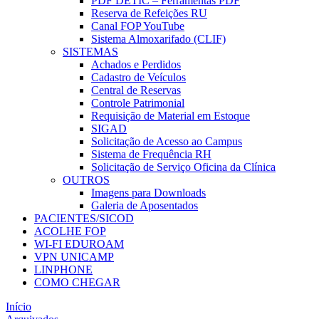
PDF DETIC – Ferramentas PDF
Reserva de Refeições RU
Canal FOP YouTube
Sistema Almoxarifado (CLIF)
SISTEMAS
Achados e Perdidos
Cadastro de Veículos
Central de Reservas
Controle Patrimonial
Requisição de Material em Estoque
SIGAD
Solicitação de Acesso ao Campus
Sistema de Frequência RH
Solicitação de Serviço Oficina da Clínica
OUTROS
Imagens para Downloads
Galeria de Aposentados
PACIENTES/SICOD
ACOLHE FOP
WI-FI EDUROAM
VPN UNICAMP
LINPHONE
COMO CHEGAR
Início