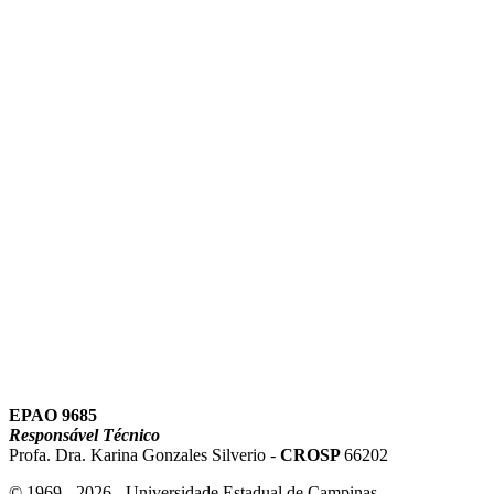
Link para o Instagram
Link para o Youtube
EPAO 9685
Responsável Técnico
Profa. Dra. Karina Gonzales Silverio -
CROSP
66202
© 1969 - 2026 - Universidade Estadual de Campinas