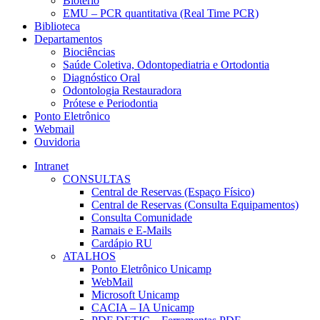
Biotério
EMU – PCR quantitativa (Real Time PCR)
Biblioteca
Departamentos
Biociências
Saúde Coletiva, Odontopediatria e Ortodontia
Diagnóstico Oral
Odontologia Restauradora
Prótese e Periodontia
Ponto Eletrônico
Webmail
Ouvidoria
Intranet
CONSULTAS
Central de Reservas (Espaço Físico)
Central de Reservas (Consulta Equipamentos)
Consulta Comunidade
Ramais e E-Mails
Cardápio RU
ATALHOS
Ponto Eletrônico Unicamp
WebMail
Microsoft Unicamp
CACIA – IA Unicamp