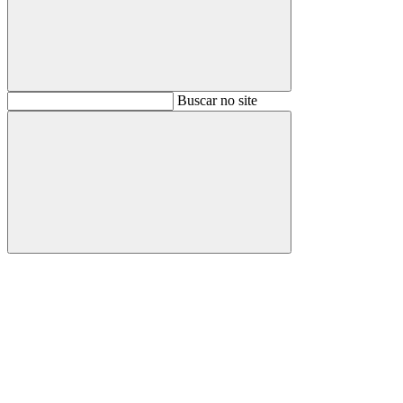
Buscar
Buscar no site
Buscar
Aumentar fonte
Diminuir fonte