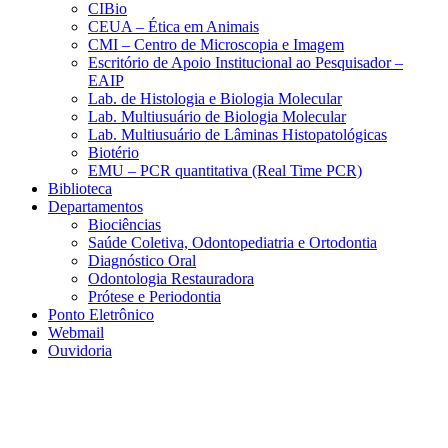
CIBio
CEUA – Ética em Animais
CMI – Centro de Microscopia e Imagem
Escritório de Apoio Institucional ao Pesquisador –
EAIP
Lab. de Histologia e Biologia Molecular
Lab. Multiusuário de Biologia Molecular
Lab. Multiusuário de Lâminas Histopatológicas
Biotério
EMU – PCR quantitativa (Real Time PCR)
Biblioteca
Departamentos
Biociências
Saúde Coletiva, Odontopediatria e Ortodontia
Diagnóstico Oral
Odontologia Restauradora
Prótese e Periodontia
Ponto Eletrônico
Webmail
Ouvidoria
Aumentar fonte