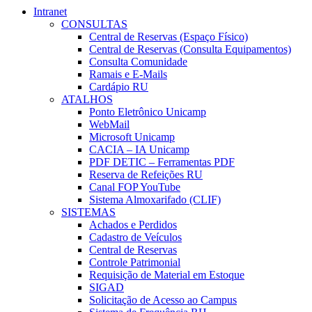
Intranet
CONSULTAS
Central de Reservas (Espaço Físico)
Central de Reservas (Consulta Equipamentos)
Consulta Comunidade
Ramais e E-Mails
Cardápio RU
ATALHOS
Ponto Eletrônico Unicamp
WebMail
Microsoft Unicamp
CACIA – IA Unicamp
PDF DETIC – Ferramentas PDF
Reserva de Refeições RU
Canal FOP YouTube
Sistema Almoxarifado (CLIF)
SISTEMAS
Achados e Perdidos
Cadastro de Veículos
Central de Reservas
Controle Patrimonial
Requisição de Material em Estoque
SIGAD
Solicitação de Acesso ao Campus