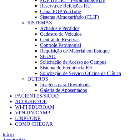
PDF DETIC – Ferramentas PDF
Reserva de Refeições RU
Canal FOP YouTube
Sistema Almoxarifado (CLIF)
SISTEMAS
Achados e Perdidos
Cadastro de Veículos
Central de Reservas
Controle Patrimonial
Requisição de Material em Estoque
SIGAD
Solicitação de Acesso ao Campus
Sistema de Frequência RH
Solicitação de Serviço Oficina da Clínica
OUTROS
Imagens para Downloads
Galeria de Aposentados
PACIENTES/SICOD
ACOLHE FOP
WI-FI EDUROAM
VPN UNICAMP
LINPHONE
COMO CHEGAR
Início