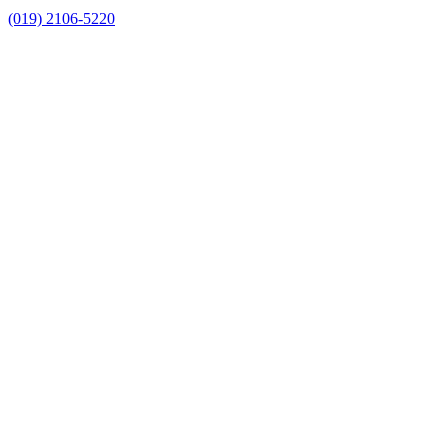
(019) 2106-5220
Link para o Facebook
Link para o Instagram
Link para o Youtube