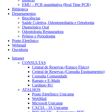
Biotério
EMU – PCR quantitativa (Real Time PCR)
Biblioteca
Departamentos
Biociências
Saúde Coletiva, Odontopediatria e Ortodontia
Diagnóstico Oral
Odontologia Restauradora
Prótese e Periodontia
Ponto Eletrônico
Webmail
Ouvidoria
Intranet
CONSULTAS
Central de Reservas (Espaço Físico)
Central de Reservas (Consulta Equipamentos)
Consulta Comunidade
Ramais e E-Mails
Cardápio RU
ATALHOS
Ponto Eletrônico Unicamp
WebMail
Microsoft Unicamp
CACIA – IA Unicamp