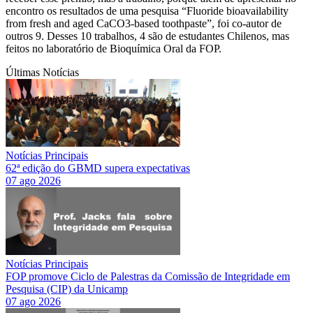
encontro os resultados de uma pesquisa “Fluoride bioavailability
from fresh and aged CaCO3-based toothpaste”, foi co-autor de
outros 9. Desses 10 trabalhos, 4 são de estudantes Chilenos, mas
feitos no laboratório de Bioquímica Oral da FOP.
Últimas Notícias
Notícias Principais
62ª edição do GBMD supera expectativas
07 ago 2026
Notícias Principais
FOP promove Ciclo de Palestras da Comissão de Integridade em
Pesquisa (CIP) da Unicamp
07 ago 2026