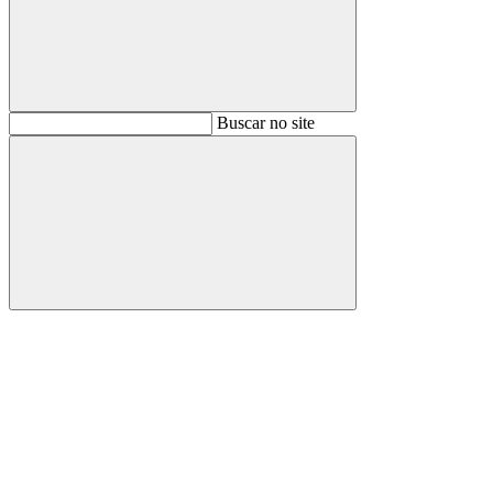
Buscar
Buscar no site
Buscar
Aumentar fonte
Diminuir fonte