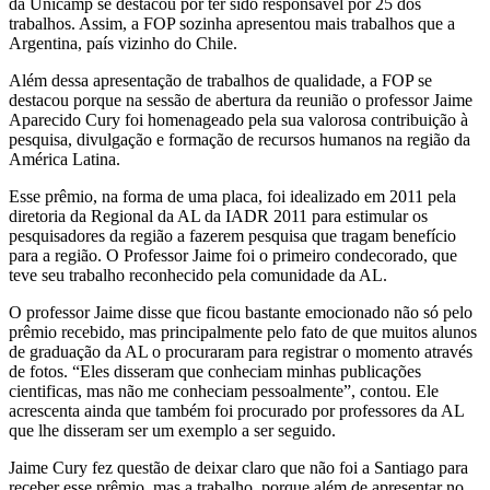
da Unicamp se destacou por ter sido responsável por 25 dos
trabalhos. Assim, a FOP sozinha apresentou mais trabalhos que a
Argentina, país vizinho do Chile.
Além dessa apresentação de trabalhos de qualidade, a FOP se
destacou porque na sessão de abertura da reunião o professor Jaime
Aparecido Cury foi homenageado pela sua valorosa contribuição à
pesquisa, divulgação e formação de recursos humanos na região da
América Latina.
Esse prêmio, na forma de uma placa, foi idealizado em 2011 pela
diretoria da Regional da AL da IADR 2011 para estimular os
pesquisadores da região a fazerem pesquisa que tragam benefício
para a região. O Professor Jaime foi o primeiro condecorado, que
teve seu trabalho reconhecido pela comunidade da AL.
O professor Jaime disse que ficou bastante emocionado não só pelo
prêmio recebido, mas principalmente pelo fato de que muitos alunos
de graduação da AL o procuraram para registrar o momento através
de fotos. “Eles disseram que conheciam minhas publicações
cientificas, mas não me conheciam pessoalmente”, contou. Ele
acrescenta ainda que também foi procurado por professores da AL
que lhe disseram ser um exemplo a ser seguido.
Jaime Cury fez questão de deixar claro que não foi a Santiago para
receber esse prêmio, mas a trabalho, porque além de apresentar no