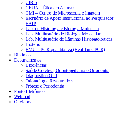
CIBio
CEUA – Ética em Animais
CMI – Centro de Microscopia e Imagem
Escritório de Apoio Institucional ao Pesquisador –
EAIP
Lab. de Histologia e Biologia Molecular
Lab. Multiusuário de Biologia Molecular
Lab. Multiusuário de Lâminas Histopatológicas
Biotério
EMU – PCR quantitativa (Real Time PCR)
Biblioteca
Departamentos
Biociências
Saúde Coletiva, Odontopediatria e Ortodontia
Diagnóstico Oral
Odontologia Restauradora
Prótese e Periodontia
Ponto Eletrônico
Webmail
Ouvidoria
Aumentar fonte