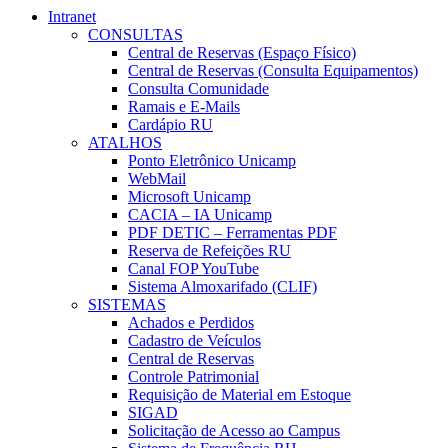
Intranet
CONSULTAS
Central de Reservas (Espaço Físico)
Central de Reservas (Consulta Equipamentos)
Consulta Comunidade
Ramais e E-Mails
Cardápio RU
ATALHOS
Ponto Eletrônico Unicamp
WebMail
Microsoft Unicamp
CACIA – IA Unicamp
PDF DETIC – Ferramentas PDF
Reserva de Refeições RU
Canal FOP YouTube
Sistema Almoxarifado (CLIF)
SISTEMAS
Achados e Perdidos
Cadastro de Veículos
Central de Reservas
Controle Patrimonial
Requisição de Material em Estoque
SIGAD
Solicitação de Acesso ao Campus