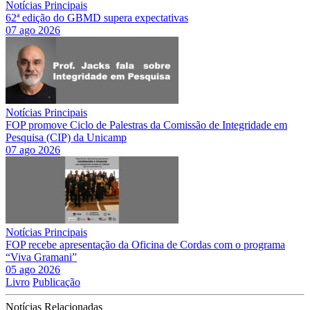
Notícias Principais
62ª edição do GBMD supera expectativas
07 ago 2026
Notícias Principais
FOP promove Ciclo de Palestras da Comissão de Integridade em
Pesquisa (CIP) da Unicamp
07 ago 2026
Notícias Principais
FOP recebe apresentação da Oficina de Cordas com o programa
“Viva Gramani”
05 ago 2026
Livro
Publicação
Notícias Relacionadas