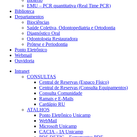
Biotério
EMU – PCR quantitativa (Real Time PCR)
Biblioteca
Departamentos
Biociências
Saúde Coletiva, Odontopediatria e Ortodontia
Diagnóstico Oral
Odontologia Restauradora
Prótese e Periodontia
Ponto Eletrônico
Webmail
Ouvidoria
Intranet
CONSULTAS
Central de Reservas (Espaço Físico)
Central de Reservas (Consulta Equipamentos)
Consulta Comunidade
Ramais e E-Mails
Cardápio RU
ATALHOS
Ponto Eletrônico Unicamp
WebMail
Microsoft Unicamp
CACIA – IA Unicamp