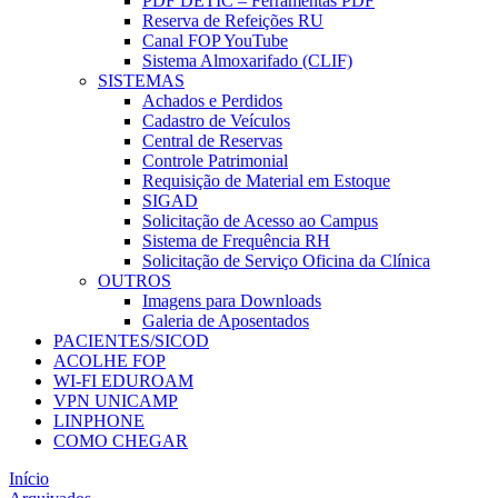
PDF DETIC – Ferramentas PDF
Reserva de Refeições RU
Canal FOP YouTube
Sistema Almoxarifado (CLIF)
SISTEMAS
Achados e Perdidos
Cadastro de Veículos
Central de Reservas
Controle Patrimonial
Requisição de Material em Estoque
SIGAD
Solicitação de Acesso ao Campus
Sistema de Frequência RH
Solicitação de Serviço Oficina da Clínica
OUTROS
Imagens para Downloads
Galeria de Aposentados
PACIENTES/SICOD
ACOLHE FOP
WI-FI EDUROAM
VPN UNICAMP
LINPHONE
COMO CHEGAR
Início