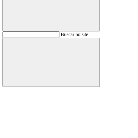
Buscar
Buscar no site
Buscar
Aumentar fonte
Diminuir fonte