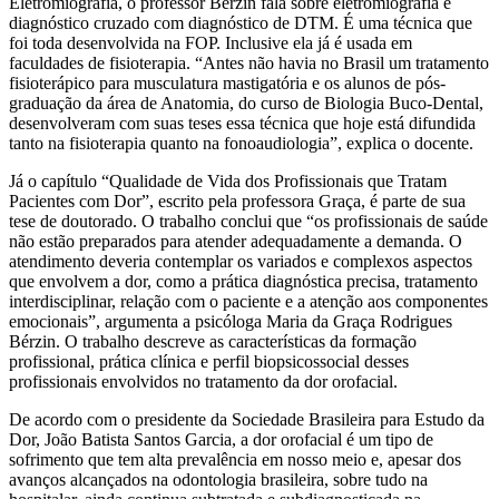
Eletromiografia, o professor Berzin fala sobre eletromiografia e
diagnóstico cruzado com diagnóstico de DTM. É uma técnica que
foi toda desenvolvida na FOP. Inclusive ela já é usada em
faculdades de fisioterapia. “Antes não havia no Brasil um tratamento
fisioterápico para musculatura mastigatória e os alunos de pós-
graduação da área de Anatomia, do curso de Biologia Buco-Dental,
desenvolveram com suas teses essa técnica que hoje está difundida
tanto na fisioterapia quanto na fonoaudiologia”, explica o docente.
Já o capítulo “Qualidade de Vida dos Profissionais que Tratam
Pacientes com Dor”, escrito pela professora Graça, é parte de sua
tese de doutorado. O trabalho conclui que “os profissionais de saúde
não estão preparados para atender adequadamente a demanda. O
atendimento deveria contemplar os variados e complexos aspectos
que envolvem a dor, como a prática diagnóstica precisa, tratamento
interdisciplinar, relação com o paciente e a atenção aos componentes
emocionais”, argumenta a psicóloga Maria da Graça Rodrigues
Bérzin. O trabalho descreve as características da formação
profissional, prática clínica e perfil biopsicossocial desses
profissionais envolvidos no tratamento da dor orofacial.
De acordo com o presidente da Sociedade Brasileira para Estudo da
Dor, João Batista Santos Garcia, a dor orofacial é um tipo de
sofrimento que tem alta prevalência em nosso meio e, apesar dos
avanços alcançados na odontologia brasileira, sobre tudo na