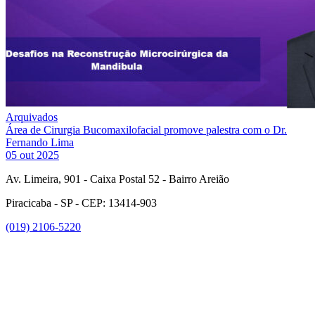
Arquivados
Área de Cirurgia Bucomaxilofacial promove palestra com o Dr.
Fernando Lima
05 out 2025
Av. Limeira, 901 - Caixa Postal 52 - Bairro Areião
Piracicaba - SP - CEP: 13414-903
(019) 2106-5220
Link para o Facebook