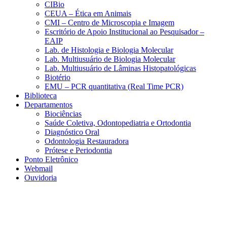
CIBio
CEUA – Ética em Animais
CMI – Centro de Microscopia e Imagem
Escritório de Apoio Institucional ao Pesquisador –
EAIP
Lab. de Histologia e Biologia Molecular
Lab. Multiusuário de Biologia Molecular
Lab. Multiusuário de Lâminas Histopatológicas
Biotério
EMU – PCR quantitativa (Real Time PCR)
Biblioteca
Departamentos
Biociências
Saúde Coletiva, Odontopediatria e Ortodontia
Diagnóstico Oral
Odontologia Restauradora
Prótese e Periodontia
Ponto Eletrônico
Webmail
Ouvidoria
Aumentar fonte