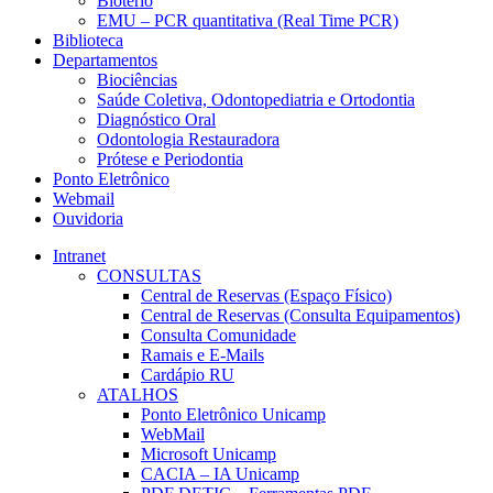
Biotério
EMU – PCR quantitativa (Real Time PCR)
Biblioteca
Departamentos
Biociências
Saúde Coletiva, Odontopediatria e Ortodontia
Diagnóstico Oral
Odontologia Restauradora
Prótese e Periodontia
Ponto Eletrônico
Webmail
Ouvidoria
Intranet
CONSULTAS
Central de Reservas (Espaço Físico)
Central de Reservas (Consulta Equipamentos)
Consulta Comunidade
Ramais e E-Mails
Cardápio RU
ATALHOS
Ponto Eletrônico Unicamp
WebMail
Microsoft Unicamp
CACIA – IA Unicamp