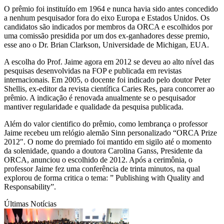
O prêmio foi instituído em 1964 e nunca havia sido antes concedido
a nenhum pesquisador fora do eixo Europa e Estados Unidos. Os
candidatos são indicados por membros da ORCA e escolhidos por
uma comissão presidida por um dos ex-ganhadores desse premio,
esse ano o Dr. Brian Clarkson, Universidade de Michigan, EUA.
A escolha do Prof. Jaime agora em 2012 se deveu ao alto nível das
pesquisas desenvolvidas na FOP e publicada em revistas
internacionais. Em 2005, o docente foi indicado pelo doutor Peter
Shellis, ex-editor da revista científica Caries Res, para concorrer ao
prêmio. A indicação é renovada anualmente se o pesquisador
mantiver regularidade e qualidade da pesquisa publicada.
Além do valor cientifico do prêmio, como lembrança o professor
Jaime recebeu um relógio alemão Sinn personalizado “ORCA Prize
2012″. O nome do premiado foi mantido em sigilo até o momento
da solenidade, quando a doutora Carolina Ganss, Presidente da
ORCA, anunciou o escolhido de 2012. Após a cerimônia, o
professor Jaime fez uma conferência de trinta minutos, na qual
explorou de forma critica o tema: ” Publishing with Quality and
Responsability”.
Últimas Notícias