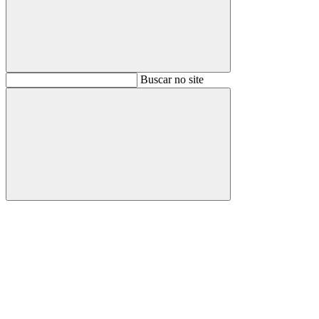
Buscar
Buscar no site
Buscar
Aumentar fonte
Diminuir fonte