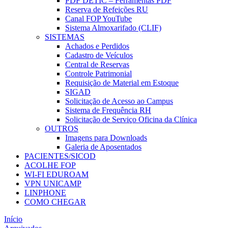
PDF DETIC – Ferramentas PDF
Reserva de Refeições RU
Canal FOP YouTube
Sistema Almoxarifado (CLIF)
SISTEMAS
Achados e Perdidos
Cadastro de Veículos
Central de Reservas
Controle Patrimonial
Requisição de Material em Estoque
SIGAD
Solicitação de Acesso ao Campus
Sistema de Frequência RH
Solicitação de Serviço Oficina da Clínica
OUTROS
Imagens para Downloads
Galeria de Aposentados
PACIENTES/SICOD
ACOLHE FOP
WI-FI EDUROAM
VPN UNICAMP
LINPHONE
COMO CHEGAR
Início