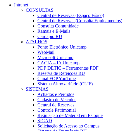
Intranet
CONSULTAS
Central de Reservas (Espaço Físico)
Central de Reservas (Consulta Equipamentos)
Consulta Comunidade
Ramais e E-Mails
Cardápio RU
ATALHOS
Ponto Eletrônico Unicamp
WebMail
Microsoft Unicamp
CACIA – IA Unicamp
PDF DETIC – Ferramentas PDF
Reserva de Refeições RU
Canal FOP YouTube
Sistema Almoxarifado (CLIF)
SISTEMAS
Achados e Perdidos
Cadastro de Veículos
Central de Reservas
Controle Patrimonial
Requisição de Material em Estoque
SIGAD
Solicitação de Acesso ao Campus