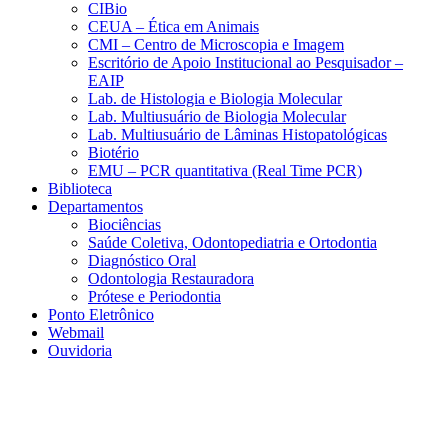
CIBio
CEUA – Ética em Animais
CMI – Centro de Microscopia e Imagem
Escritório de Apoio Institucional ao Pesquisador –
EAIP
Lab. de Histologia e Biologia Molecular
Lab. Multiusuário de Biologia Molecular
Lab. Multiusuário de Lâminas Histopatológicas
Biotério
EMU – PCR quantitativa (Real Time PCR)
Biblioteca
Departamentos
Biociências
Saúde Coletiva, Odontopediatria e Ortodontia
Diagnóstico Oral
Odontologia Restauradora
Prótese e Periodontia
Ponto Eletrônico
Webmail
Ouvidoria
Aumentar fonte