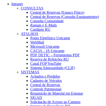
Intranet
CONSULTAS
Central de Reservas (Espaço Físico)
Central de Reservas (Consulta Equipamentos)
Consulta Comunidade
Ramais e E-Mails
Cardápio RU
ATALHOS
Ponto Eletrônico Unicamp
WebMail
Microsoft Unicamp
CACIA – IA Unicamp
PDF DETIC – Ferramentas PDF
Reserva de Refeições RU
Canal FOP YouTube
Sistema Almoxarifado (CLIF)
SISTEMAS
Achados e Perdidos
Cadastro de Veículos
Central de Reservas
Controle Patrimonial
Requisição de Material em Estoque
SIGAD
Solicitação de Acesso ao Campus