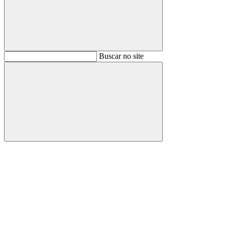
Buscar
Buscar no site
Buscar
Aumentar fonte
Diminuir fonte