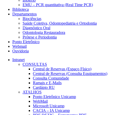
Biotério
EMU – PCR quantitativa (Real Time PCR)
Biblioteca
Departamentos
Biociências
Saúde Coletiva, Odontopediatria e Ortodontia
Diagnóstico Oral
Odontologia Restauradora
Prótese e Periodontia
Ponto Eletrônico
Webmail
Ouvidoria
Intranet
CONSULTAS
Central de Reservas (Espaço Físico)
Central de Reservas (Consulta Equipamentos)
Consulta Comunidade
Ramais e E-Mails
Cardápio RU
ATALHOS
Ponto Eletrônico Unicamp
WebMail
Microsoft Unicamp
CACIA – IA Unicamp