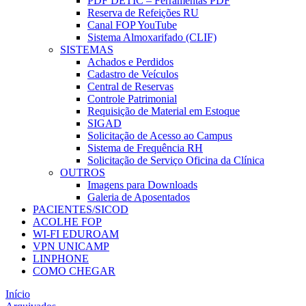
PDF DETIC – Ferramentas PDF
Reserva de Refeições RU
Canal FOP YouTube
Sistema Almoxarifado (CLIF)
SISTEMAS
Achados e Perdidos
Cadastro de Veículos
Central de Reservas
Controle Patrimonial
Requisição de Material em Estoque
SIGAD
Solicitação de Acesso ao Campus
Sistema de Frequência RH
Solicitação de Serviço Oficina da Clínica
OUTROS
Imagens para Downloads
Galeria de Aposentados
PACIENTES/SICOD
ACOLHE FOP
WI-FI EDUROAM
VPN UNICAMP
LINPHONE
COMO CHEGAR
Início