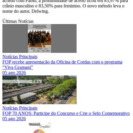
acordo com Fábio, a probabilidade de acerto ficou em 83,97% para
crânio masculino e 83,50% para feminino. O novo método leva o
nome do autor, Delwing.
Últimas Notícias
Notícias Principais
FOP recebe apresentação da Oficina de Cordas com o programa
“Viva Gramani”
05 ago 2026
Notícias Principais
FOP 70 ANOS: Participe do Concurso e Crie o Selo Comemorativo
05 ago 2026