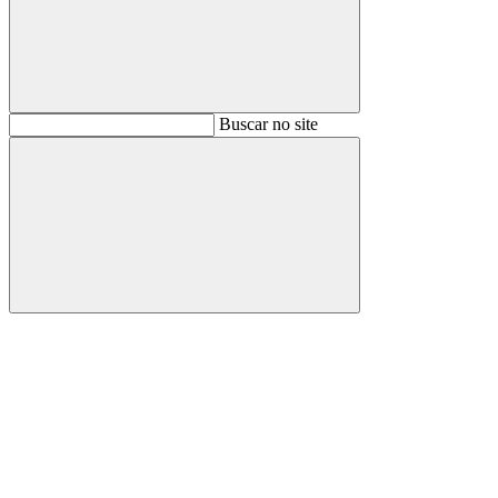
Buscar
Buscar no site
Buscar
Aumentar fonte
Diminuir fonte