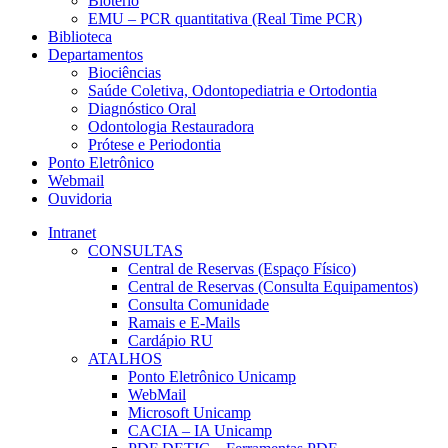
Biotério
EMU – PCR quantitativa (Real Time PCR)
Biblioteca
Departamentos
Biociências
Saúde Coletiva, Odontopediatria e Ortodontia
Diagnóstico Oral
Odontologia Restauradora
Prótese e Periodontia
Ponto Eletrônico
Webmail
Ouvidoria
Intranet
CONSULTAS
Central de Reservas (Espaço Físico)
Central de Reservas (Consulta Equipamentos)
Consulta Comunidade
Ramais e E-Mails
Cardápio RU
ATALHOS
Ponto Eletrônico Unicamp
WebMail
Microsoft Unicamp
CACIA – IA Unicamp