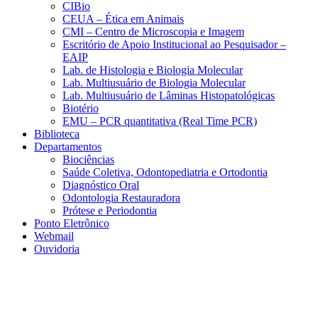
CIBio
CEUA – Ética em Animais
CMI – Centro de Microscopia e Imagem
Escritório de Apoio Institucional ao Pesquisador –
EAIP
Lab. de Histologia e Biologia Molecular
Lab. Multiusuário de Biologia Molecular
Lab. Multiusuário de Lâminas Histopatológicas
Biotério
EMU – PCR quantitativa (Real Time PCR)
Biblioteca
Departamentos
Biociências
Saúde Coletiva, Odontopediatria e Ortodontia
Diagnóstico Oral
Odontologia Restauradora
Prótese e Periodontia
Ponto Eletrônico
Webmail
Ouvidoria
Aumentar fonte