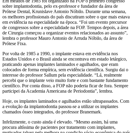
Em meados de 1985 foi organizado na FOP o primeiro congresso
sobre implantodontia, pelo ex-professor e fundador da área de
Prótese Dental, Krunislave Antonio Nóbilo. Durante uma semana,
os melhores profissionais do país discutiram sobre o que mais estava
em evidência na especialidade na época. “Foi um evento precursor
de congressos sobre a especialidade na FOP. Tempos depois, a área
de Cirurgia começou a organizar eventos relacionados ao assunto”,
lembra o professor Mauro Antonio de Arruda Nóbilo, da área de
Prótese Fixa.
Por volta de 1985 a 1990, o implante estava em evidência nos
Estados Unidos e o Brasil ainda se encontrava em estado letárgico,
praticando apenas implantes laminados e agulhados, que eram
colocados de forma empírica, sem evidência científica. Surgiu dai o
interesse do professor Sallum pela especialidade. “Lá, realmente
percebi que o implante veio muito forte e com bastante fundamento
científico. Por conta disso, a FOP não poderia ficar de fora. Sempre
participei da Academia Americana de Periodontia”, lembra.
Hoje, os implantes laminados e agulhados estão ultrapassados. Com
a evolução da implantodontia passou-se a utilizar os implantes
chamados ósseo integrados, do professor Branemark.
Infelizmente, o custo ainda é elevado. “Mesmo assim, há uma
procura altíssima de pacientes por tratamento com implantes,
motivados talvez pela melhora na condição sócio-econômica do país