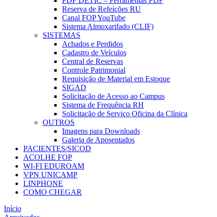
PDF DETIC – Ferramentas PDF
Reserva de Refeições RU
Canal FOP YouTube
Sistema Almoxarifado (CLIF)
SISTEMAS
Achados e Perdidos
Cadastro de Veículos
Central de Reservas
Controle Patrimonial
Requisição de Material em Estoque
SIGAD
Solicitação de Acesso ao Campus
Sistema de Frequência RH
Solicitação de Serviço Oficina da Clínica
OUTROS
Imagens para Downloads
Galeria de Aposentados
PACIENTES/SICOD
ACOLHE FOP
WI-FI EDUROAM
VPN UNICAMP
LINPHONE
COMO CHEGAR
Início