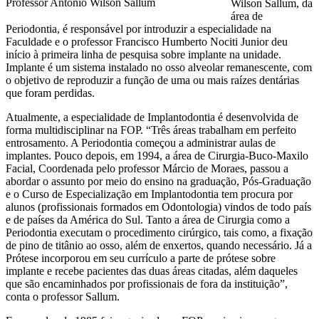
Professor Antonio Wilson Sallum
Wilson Sallum, da
área de
Periodontia, é responsável por introduzir a especialidade na
Faculdade e o professor Francisco Humberto Nociti Junior deu
início à primeira linha de pesquisa sobre implante na unidade.
Implante é um sistema instalado no osso alveolar remanescente, com
o objetivo de reproduzir a função de uma ou mais raízes dentárias
que foram perdidas.
Atualmente, a especialidade de Implantodontia é desenvolvida de
forma multidisciplinar na FOP. “Três áreas trabalham em perfeito
entrosamento. A Periodontia começou a administrar aulas de
implantes. Pouco depois, em 1994, a área de Cirurgia-Buco-Maxilo
Facial, Coordenada pelo professor Márcio de Moraes, passou a
abordar o assunto por meio do ensino na graduação, Pós-Graduação
e o Curso de Especialização em Implantodontia tem procura por
alunos (profissionais formados em Odontologia) vindos de todo país
e de países da América do Sul. Tanto a área de Cirurgia como a
Periodontia executam o procedimento cirúrgico, tais como, a fixação
de pino de titânio ao osso, além de enxertos, quando necessário. Já a
Prótese incorporou em seu currículo a parte de prótese sobre
implante e recebe pacientes das duas áreas citadas, além daqueles
que são encaminhados por profissionais de fora da instituição”,
conta o professor Sallum.