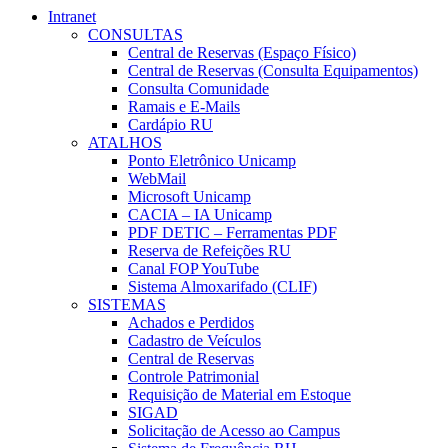
Intranet
CONSULTAS
Central de Reservas (Espaço Físico)
Central de Reservas (Consulta Equipamentos)
Consulta Comunidade
Ramais e E-Mails
Cardápio RU
ATALHOS
Ponto Eletrônico Unicamp
WebMail
Microsoft Unicamp
CACIA – IA Unicamp
PDF DETIC – Ferramentas PDF
Reserva de Refeições RU
Canal FOP YouTube
Sistema Almoxarifado (CLIF)
SISTEMAS
Achados e Perdidos
Cadastro de Veículos
Central de Reservas
Controle Patrimonial
Requisição de Material em Estoque
SIGAD
Solicitação de Acesso ao Campus