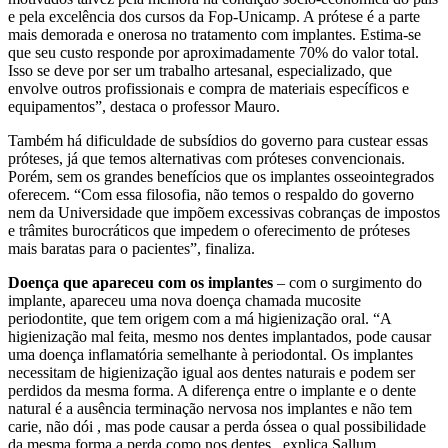
e pela excelência dos cursos da Fop-Unicamp. A prótese é a parte
mais demorada e onerosa no tratamento com implantes. Estima-se
que seu custo responde por aproximadamente 70% do valor total.
Isso se deve por ser um trabalho artesanal, especializado, que
envolve outros profissionais e compra de materiais específicos e
equipamentos”, destaca o professor Mauro.
Também há dificuldade de subsídios do governo para custear essas
próteses, já que temos alternativas com próteses convencionais.
Porém, sem os grandes benefícios que os implantes osseointegrados
oferecem. “Com essa filosofia, não temos o respaldo do governo
nem da Universidade que impõem excessivas cobranças de impostos
e trâmites burocráticos que impedem o oferecimento de próteses
mais baratas para o pacientes”, finaliza.
Doença que apareceu com os implantes
– com o surgimento do
implante, apareceu uma nova doença chamada mucosite
periodontite, que tem origem com a má higienização oral. “A
higienização mal feita, mesmo nos dentes implantados, pode causar
uma doença inflamatória semelhante à periodontal. Os implantes
necessitam de higienização igual aos dentes naturais e podem ser
perdidos da mesma forma. A diferença entre o implante e o dente
natural é a ausência terminação nervosa nos implantes e não tem
carie, não dói , mas pode causar a perda óssea o qual possibilidade
da mesma forma a perda como nos dentes , explica Sallum.