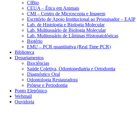
CIBio
CEUA – Ética em Animais
CMI – Centro de Microscopia e Imagem
Escritório de Apoio Institucional ao Pesquisador – EAIP
Lab. de Histologia e Biologia Molecular
Lab. Multiusuário de Biologia Molecular
Lab. Multiusuário de Lâminas Histopatológicas
Biotério
EMU – PCR quantitativa (Real Time PCR)
Biblioteca
Departamentos
Biociências
Saúde Coletiva, Odontopediatria e Ortodontia
Diagnóstico Oral
Odontologia Restauradora
Prótese e Periodontia
Ponto Eletrônico
Webmail
Ouvidoria
Aumentar fonte