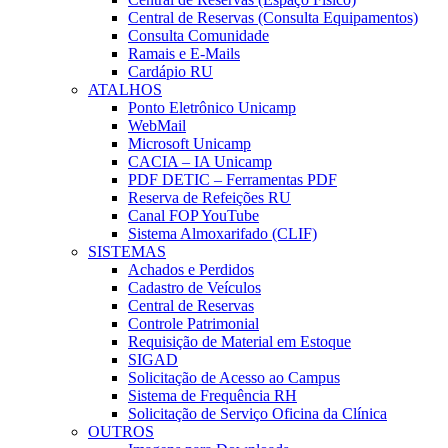
Central de Reservas (Consulta Equipamentos)
Consulta Comunidade
Ramais e E-Mails
Cardápio RU
ATALHOS
Ponto Eletrônico Unicamp
WebMail
Microsoft Unicamp
CACIA – IA Unicamp
PDF DETIC – Ferramentas PDF
Reserva de Refeições RU
Canal FOP YouTube
Sistema Almoxarifado (CLIF)
SISTEMAS
Achados e Perdidos
Cadastro de Veículos
Central de Reservas
Controle Patrimonial
Requisição de Material em Estoque
SIGAD
Solicitação de Acesso ao Campus
Sistema de Frequência RH
Solicitação de Serviço Oficina da Clínica
OUTROS