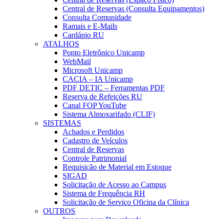
Central de Reservas (Consulta Equipamentos)
Consulta Comunidade
Ramais e E-Mails
Cardápio RU
ATALHOS
Ponto Eletrônico Unicamp
WebMail
Microsoft Unicamp
CACIA – IA Unicamp
PDF DETIC – Ferramentas PDF
Reserva de Refeições RU
Canal FOP YouTube
Sistema Almoxarifado (CLIF)
SISTEMAS
Achados e Perdidos
Cadastro de Veículos
Central de Reservas
Controle Patrimonial
Requisição de Material em Estoque
SIGAD
Solicitação de Acesso ao Campus
Sistema de Frequência RH
Solicitação de Serviço Oficina da Clínica
OUTROS