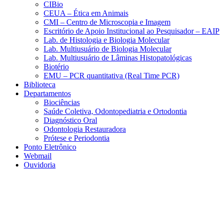
CIBio
CEUA – Ética em Animais
CMI – Centro de Microscopia e Imagem
Escritório de Apoio Institucional ao Pesquisador – EAIP
Lab. de Histologia e Biologia Molecular
Lab. Multiusuário de Biologia Molecular
Lab. Multiusuário de Lâminas Histopatológicas
Biotério
EMU – PCR quantitativa (Real Time PCR)
Biblioteca
Departamentos
Biociências
Saúde Coletiva, Odontopediatria e Ortodontia
Diagnóstico Oral
Odontologia Restauradora
Prótese e Periodontia
Ponto Eletrônico
Webmail
Ouvidoria
Aumentar fonte